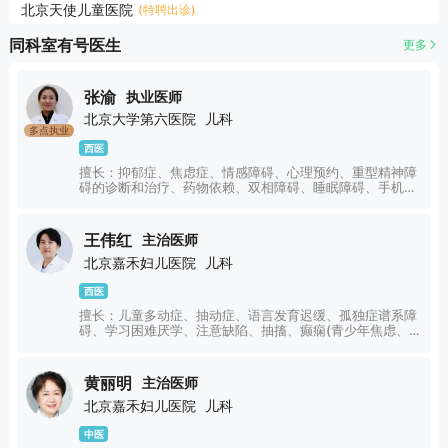
北京天使儿童医院
(特聘出诊)
同科室有号医生
更多
张渝
执业医师
北京大学第六医院
儿科
多点执业
西医
擅长：抑郁症、焦虑症、情感障碍、心理预约、重型精神障
碍的诊断和治疗、药物依赖、双相障碍、睡眠障碍、手机网
络成瘾、儿童青少年心理问题、如精神分裂症、情感性精神
障碍(躁狂-抑郁症)、癫痫性精神障碍以及药物依赖等。
王伟红
主治医师
北京嘉禾妇儿医院
儿科
西医
擅长：儿童多动症、抽动症、语言发育迟缓、孤独症谱系障
碍、学习困难厌学、注意缺陷、抽搐、癫痫(青少年焦虑、抑
郁、青少年情绪行为不良、厌学叛逆)。
黄丽明
主治医师
北京嘉禾妇儿医院
儿科
中医