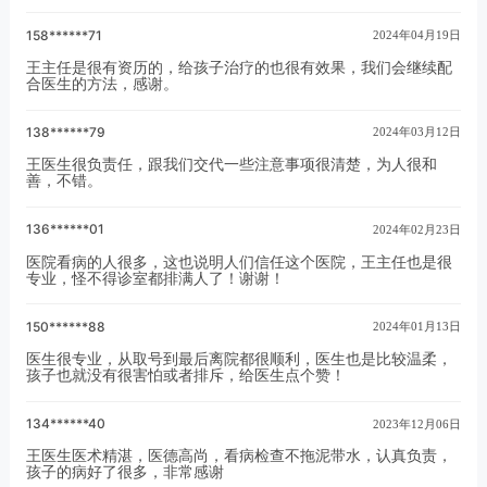
158******71
2024年04月19日
王主任是很有资历的，给孩子治疗的也很有效果，我们会继续配
合医生的方法，感谢。
138******79
2024年03月12日
王医生很负责任，跟我们交代一些注意事项很清楚，为人很和
善，不错。
136******01
2024年02月23日
医院看病的人很多，这也说明人们信任这个医院，王主任也是很
专业，怪不得诊室都排满人了！谢谢！
150******88
2024年01月13日
医生很专业，从取号到最后离院都很顺利，医生也是比较温柔，
孩子也就没有很害怕或者排斥，给医生点个赞！
134******40
2023年12月06日
王医生医术精湛，医德高尚，看病检查不拖泥带水，认真负责，
孩子的病好了很多，非常感谢