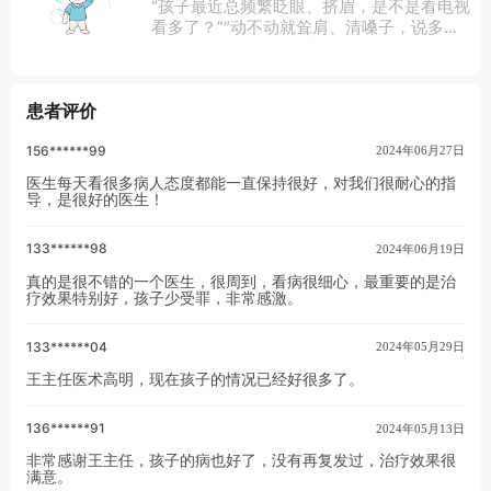
“孩子最近总频繁眨眼、挤眉，是不是看电视
看多了？”“动不动就耸肩、清嗓子，说多少
次都改不掉，肯定是故意调皮！”。生活中，
不少家长遇到孩子这类行为，都会先归因
为“坏习惯”或“用眼过度”，要么批评
患者评价
156******99
2024年06月27日
医生每天看很多病人态度都能一直保持很好，对我们很耐心的指
导，是很好的医生！
133******98
2024年06月19日
真的是很不错的一个医生，很周到，看病很细心，最重要的是治
疗效果特别好，孩子少受罪，非常感激。
133******04
2024年05月29日
王主任医术高明，现在孩子的情况已经好很多了。
136******91
2024年05月13日
非常感谢王主任，孩子的病也好了，没有再复发过，治疗效果很
满意。