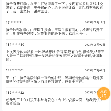
孩子有些好动，在王主任这里看了一下，发现有些多动症和社交
障碍，感统失调，主任很耐心，给予很多建议，比以前有所改善
了，会一直坚持，谢谢主任。
151******71
2023年08月11日
孩子脸部抽动，由王医生接诊，王医生很有耐心，检查过后开了
药，现在有些好转，写作业也能静下来，感谢王医生。
134******80
2023年08月02日
上次因身体为舒服,一吃饭就想吐,舌苔厚,还有白色,很难受,结果王
大夫开了四副中药,第一副就开始显效,吃完之后完全好转,好佩服
的。
183******01
2023年07月09日
王主任，孩子这段时间一直给他补钙，近期感觉他的这个睡觉脚
颤抖的情况明显不像之前那样频繁了。感谢王主任。
免费
189******22
2023年06月29日
挂号
感受到王主任对孩子非常有爱心！专业知识很全面，给我提供了
很多帮助