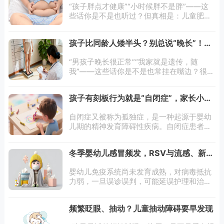
“孩子胖点才健康”“小时候胖不是胖”——这
些话你是不是也听过？但真相是：儿童肥胖
是一种疾病。如何判断孩子是否肥胖？目前
年龄≥2岁的儿童建议使用体质指数（BMI）
孩子比同龄人矮半头？别总说“晚长”！矮
来判断。BMI=体重（kg）
小症有明确标准
“男孩子晚长很正常”“我家就是遗传，随
我”——这些话你是不是也常挂在嘴边？很多
家长觉得孩子矮是“晚长”或“遗传”，一等再
等，结果等到青春期结束，孩子骨骺闭合，
孩子有刻板行为就是“自闭症”，家长小心
想长高也来不及了。矮小症有明确
孩子出现这4点？
自闭症又被称为孤独症，是一种起源于婴幼
儿期的精神发育障碍性疾病。自闭症患者自
小便开始表现出独有的行为特征，如语言理
解和表达的困难、难以与周边的人建立情
冬季婴幼儿感冒频发，RSV与流感、新冠
感、不合群、对各种刺激的异常反应及行为
怎么区分？
一成不变
婴幼儿免疫系统尚未发育成熟，对病毒抵抗
力弱，一旦误诊误判，可能延误护理和治疗
时机。今天就教大家从症状特点、发病规律
等方面，清晰区分RSV、流感和新冠，帮助
频繁眨眼、抽动？儿童抽动障碍要早发现
家长科学应对。三种病原体的核心区别