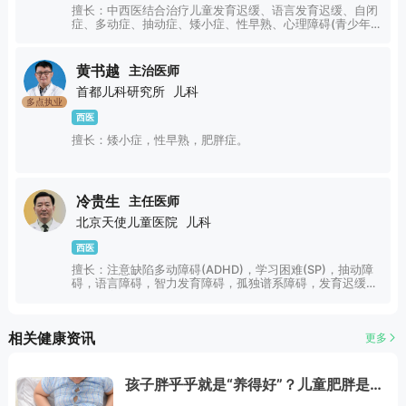
擅长：中西医结合治疗儿童发育迟缓、语言发育迟缓、自闭
症、多动症、抽动症、矮小症、性早熟、心理障碍(青少年焦
虑、抑郁、青少年情绪行为不良、厌学叛逆)等发育问题。
黄书越
主治医师
首都儿科研究所
儿科
多点执业
西医
擅长：矮小症，性早熟，肥胖症。
冷贵生
主任医师
北京天使儿童医院
儿科
西医
擅长：注意缺陷多动障碍(ADHD)，学习困难(SP)，抽动障
碍，语言障碍，智力发育障碍，孤独谱系障碍，发育迟缓，
语言发育迟缓儿童情绪障碍，学习技能障碍等。
相关健康资讯
更多
孩子胖乎乎就是“养得好”？儿童肥胖是
病，得管！