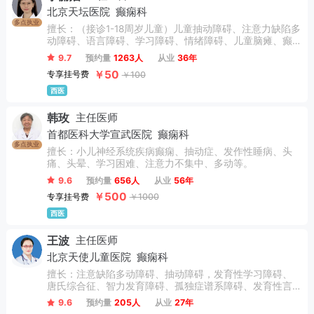
北京天坛医院
癫痫科
多点执业
擅长：（接诊1-18周岁儿童）儿童抽动障碍、注意力缺陷多
动障碍、语言障碍、学习障碍、情绪障碍、儿童脑瘫、癫
痫、脑发育不良，智力发育障碍、孤独症谱系障碍、发育
9.7
预约量
1263人
从业
36年
性运动协调障碍、唐氏综合征。
￥50
专享挂号费
￥100
西医
韩玫
主任医师
首都医科大学宣武医院
癫痫科
多点执业
擅长：小儿神经系统疾病癫痫、抽动症、发作性睡病、头
痛、头晕、学习困难、注意力不集中、多动等。
9.6
预约量
656人
从业
56年
￥500
专享挂号费
￥1000
西医
王波
主任医师
北京天使儿童医院
癫痫科
擅长：注意缺陷多动障碍、抽动障碍，发育性学习障碍、
唐氏综合征、智力发育障碍、孤独症谱系障碍、发育性言
语或语言障碍、发育性运动协调障碍、癫痫、矮小症、夹
9.6
预约量
205人
从业
27年
腿综合征、性早熟、心理障碍(青少年焦虑、抑郁、青少年