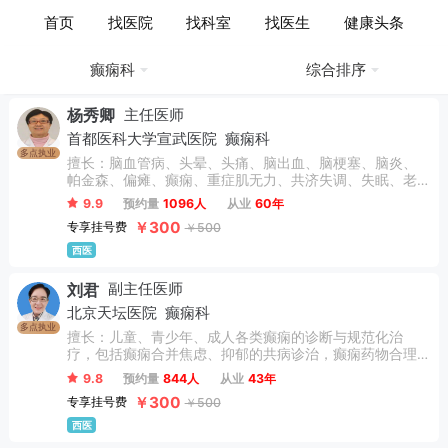
医生列表
返回
首页
找医院
找科室
找医生
健康头条
癫痫科
综合排序
杨秀卿
主任医师
首都医科大学宣武医院
癫痫科
多点执业
擅长：脑血管病、头晕、头痛、脑出血、脑梗塞、脑炎、
帕金森、偏瘫、癫痫、重症肌无力、共济失调、失眠、老
年痴呆。
9.9
预约量
1096人
从业
60年
￥300
专享挂号费
￥500
西医
刘君
副主任医师
北京天坛医院
癫痫科
多点执业
擅长：儿童、青少年、成人各类癫痫的诊断与规范化治
疗，包括癫痫合并焦虑、抑郁的共病诊治，癫痫药物合理
化应用及长程管理：难治性癫痫术前评估；脑电图判读；
9.8
预约量
844人
从业
43年
睡眠障碍及发作性疾病（如发作性睡病、夜间惊厥等）。
￥300
专享挂号费
￥500
西医