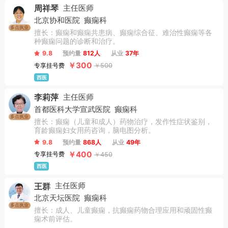
周祥琴
主任医师
北京协和医院
癫痫科
多点执业
擅长：癫痫和癫痫共患病、癫痫综合征、难治性癫痫等各
种癫痫问题的诊断和治疗。
9.8
预约量
812人
从业
37年
￥300
专享挂号费
￥500
西医
李莉萍
主任医师
首都医科大学宣武医院
癫痫科
多点执业
擅长：癫痫（儿童和成人）药物治疗，发作性症状鉴别，
育龄癫痫妇女用药咨询，脑电图分析。
9.8
预约量
868人
从业
49年
￥400
专享挂号费
￥450
西医
王群
主任医师
北京天坛医院
癫痫科
多点执业
擅长：成人、儿童癫痫，抗癫痫药物合理应用和顽固性癫
痫术前评估。