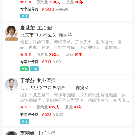
9.8
预约量
730人
从业
38年
￥500
专享挂号费
￥1000
西医
殷世荣
主治医师
北京市中关村医院
癫痫科
多点执业
擅长：眼睑下垂、吞咽困难、乏力无力、肢体麻木、僵
硬、痉挛、萎缩、神经性疼痛、运动神经元、重症肌无
力、脊髓空洞症、格林巴利综合症、脊髓炎、特发性震
9.8
预约量
792人
从业
51年
颤、痉挛性斜颈、带状疱疹、痉挛性截瘫、神经损伤、 脑
￥20
专享挂号费
￥60
白质脱髓鞘、头晕头疼、脑供血不足、肌营养不良、肌肉
萎缩症、周围神经病、等疑难性疾病。
医保
中医
于学芬
执业医师
北京大望路中西医结合医院
癫痫科
擅长：儿童癫痫、青少年癫痫、成人药物难治性癫痫、原
发性癫痫等，癫痫疾病的分型诊治、精细化治疗，在颅脑
外伤诱发癫痫及共患病的治疗等领域有着较高造诣。
9.7
预约量
612人
从业
47年
￥80
专享挂号费
￥200
西医
李丽嫱
主任医师