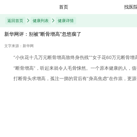
首页
找医
返回首页
健康列表
健康详情
新华网评：别被“断骨增高”忽悠瘸了
文字来源：新华网
“小伙花十几万元断骨增高致终身伤残”“女子花60万元断骨增高
“断骨增高”，听起来就令人毛骨悚然。一个原本健康的人，值
打断骨头求增高，孤注一掷的背后有“身高焦虑”在作祟，更源