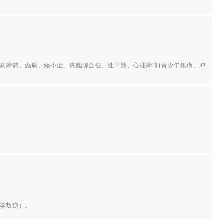
调障碍、癫痫、矮小症、夹腿综合征、性早熟、心理障碍(青少年焦虑、抑
学叛逆）。