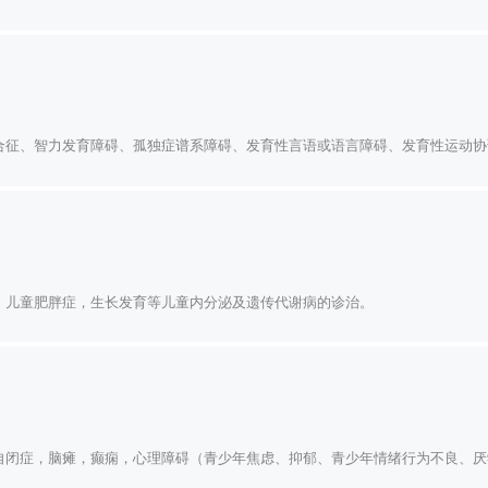
合征、智力发育障碍、孤独症谱系障碍、发育性言语或语言障碍、发育性运动协
熟，儿童肥胖症，生长发育等儿童内分泌及遗传代谢病的诊治。
自闭症，脑瘫，癫痫，心理障碍（青少年焦虑、抑郁、青少年情绪行为不良、厌