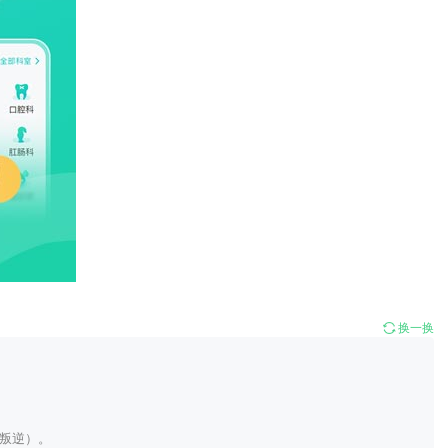
换一换
叛逆）。