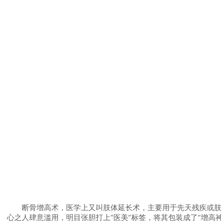
断骨增高术，医学上又叫肢体延长术，主要用于先天残疾或肢体
心之人肆意滥用，明目张胆打上“医美”标签，将其包装成了“增高神