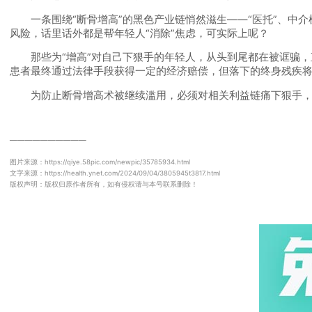
一条围绕“断骨增高”的黑色产业链悄然滋生——“医托”、中介机构
风险，话里话外都是帮年轻人“消除”焦虑，可实际上呢？
那些为“增高”对自己下狠手的年轻人，从头到尾都在被诓骗，
患者最终通过法律手段获得一定的经济赔偿，但落下的终身残疾
为防止断骨增高术被继续滥用，必须对相关利益链痛下狠手，
──────────
图片来源：https://qiye.58pic.com/newpic/35785934.html
文字来源：https://health.ynet.com/2024/09/04/3805945t3817.html
版权声明：版权归原作者所有，如有侵权请与本号联系删除！