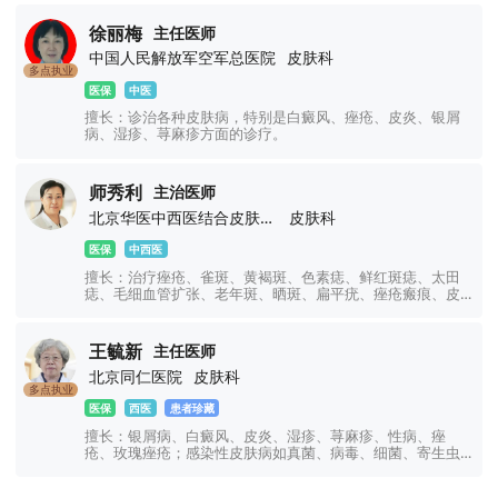
徐丽梅
主任医师
中国人民解放军空军总医院
皮肤科
多点执业
医保
中医
擅长：诊治各种皮肤病，特别是白癜风、痤疮、皮炎、银屑
病、湿疹、荨麻疹方面的诊疗。
师秀利
主治医师
北京华医中西医结合皮肤病医院
皮肤科
医保
中西医
擅长：治疗痤疮、雀斑、黄褐斑、色素痣、鲜红斑痣、太田
痣、毛细血管扩张、老年斑、晒斑、扁平疣、痤疮瘢痕、皮
炎、湿疹、荨麻疹、过敏性皮肤病、真菌性皮肤病、色素性
皮肤病、银屑病、白癜风等皮肤常见病及疑难病。
王毓新
主任医师
北京同仁医院
皮肤科
多点执业
医保
西医
患者珍藏
擅长：银屑病、白癜风、皮炎、湿疹、荨麻疹、性病、痤
疮、玫瑰痤疮；感染性皮肤病如真菌、病毒、细菌、寄生虫
感染引起的皮肤病；少见皮肤病，如皮肤肿瘤、自身免疫性
皮肤病及一些较疑难皮肤病，积累了较丰富的临床经验。