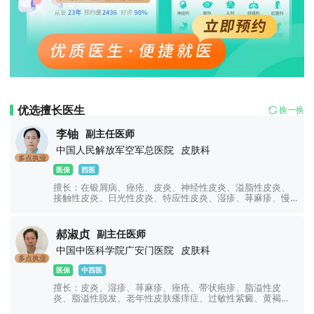
优选擅长医生
换一换
李铀
副主任医师
中国人民解放军空军总医院
皮肤科
多点执业
医保
西医
擅长：在银屑病、痤疮、皮炎、神经性皮炎、溢脂性皮炎、
接触性皮炎、日光性皮炎、特应性皮炎、湿疹、荨麻疹、慢
性荨麻疹、急性荨麻疹、丘疹性荨麻疹、胆碱能性荨麻疹等
心身性皮肤病诊治方面有独到的见解和特色。
郝淑贞
副主任医师
中国中医科学院广安门医院
皮肤科
多点执业
医保
中西医
擅长：皮炎、湿疹、荨麻疹、痤疮、带状疱疹、脂溢性皮
炎、脂溢性脱发、老年性皮肤瘙痒症、过敏性紫癜、黄褐
斑、银屑病、白癜风、扁平疣等皮肤病的诊断及治疗。