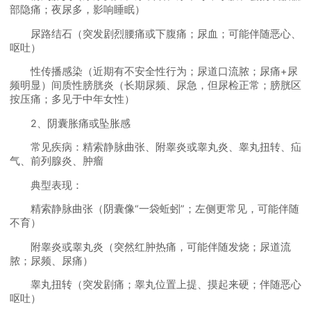
部隐痛；夜尿多，影响睡眠）
尿路结石（突发剧烈腰痛或下腹痛；尿血；可能伴随恶心、
呕吐）
性传播感染（近期有不安全性行为；尿道口流脓；尿痛+尿
频明显）间质性膀胱炎（长期尿频、尿急，但尿检正常；膀胱区
按压痛；多见于中年女性）
2、阴囊胀痛或坠胀感
常见疾病：精索静脉曲张、附睾炎或睾丸炎、睾丸扭转、疝
气、前列腺炎、肿瘤
典型表现：
精索静脉曲张（阴囊像“一袋蚯蚓”；左侧更常见，可能伴随
不育）
附睾炎或睾丸炎（突然红肿热痛，可能伴随发烧；尿道流
脓；尿频、尿痛）
睾丸扭转（突发剧痛；睾丸位置上提、摸起来硬；伴随恶心
呕吐）