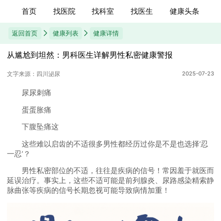
首页
找医院
找科室
找医生
健康头条
返回首页
健康列表
健康详情
从尴尬到坦然：男科医生详解男性私密健康警报
文字来源：四川泌尿
2025-07-23
尿尿刺痛
蛋蛋胀痛
下腹坠痛这
这些难以启齿的不适很多男性都经历过你是不是也选择‘忍
一忍’？
男性私密部位的不适，往往是疾病的信号！常因羞于就医而
延误治疗。事实上，这些不适可能是前列腺炎、尿路感染精索静
脉曲张等疾病的信号长期忽视可能导致病情加重！