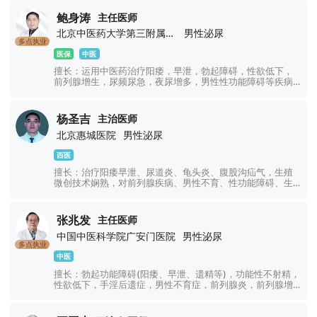
鲍身涛
主任医师
北京中医药大学第三附属医院
男性泌尿
多点执业
医保
中医
擅长：运用中医药治疗阳痿，早泄，勃起障碍，性欲低下，
前列腺增生，尿频尿急，夜尿增多，男性性功能障碍等疾病
疗效显著！
杨圣吉
主治医师
北京惠城医院
男性泌尿
西医
擅长：治疗阳痿早泄、尿道炎、龟头炎、腹股沟疝气，生殖
微创技术娴熟，对前列腺疾病、男性不育、性功能障碍、生
殖感染等疾病诊疗实践经验丰富。
张兆发
主任医师
中国中医科学院广安门医院
男性泌尿
多点执业
中医
擅长：勃起功能障碍(阳痿、早泄、遗精等)，功能性不射精，
性欲低下，手淫后遗症，男性不育症，前列腺炎，前列腺增
生，阴茎硬结症等男性杂病及泌尿科疑难疾病。