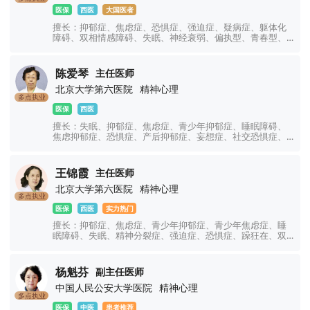
医保
西医
大国医者
擅长：抑郁症、焦虑症、恐惧症、强迫症、疑病症、躯体化
障碍、双相情感障碍、失眠、神经衰弱、偏执型、青春型、
紧张型、单纯型、未定型及其他型或待分类的精神障碍等精
神疾病。躁狂症、双相情感障碍、精神康复、精神障碍、精
神心理、睡眠障碍科、躁狂症、恐惧症、神经官能症、植物
陈爱琴
主任医师
神经紊乱、头痛头晕、更年期综合征、心理咨询、注意力不
北京大学第六医院
精神心理
集中、网瘾、青少年厌学叛逆等青少年儿童心理问题。
多点执业
医保
西医
擅长：失眠、抑郁症、焦虑症、青少年抑郁症、睡眠障碍、
焦虑抑郁症、恐惧症、产后抑郁症、妄想症、社交恐惧症、
顽固性失眠、精神分裂症、精神障碍、强迫症、妄想症、幻
听幻视幻觉、神经衰弱、双相情感障碍、躁狂症、癔症、躯
体化障碍、神经官能症、植物神经紊乱、注意力不集中、网
王锦霞
主任医师
瘾、青少年厌学叛逆等青少年儿童心理问题。
北京大学第六医院
精神心理
多点执业
医保
西医
实力热门
擅长：抑郁症、焦虑症、青少年抑郁症、青少年焦虑症、睡
眠障碍、失眠、精神分裂症、强迫症、恐惧症、躁狂在、双
相情感障碍、精神障碍、心理障碍、神经官能症、植物神经
功能紊乱、幻听幻觉、躯体障碍、躁郁症、情绪障碍、心理
障碍、疑病症、妄想症、儿童焦虑抑郁症、创伤应激障碍、
杨魁芬
副主任医师
神经衰弱、社交障碍、学习障碍、厌学、网瘾、青少年叛
中国人民公安大学医院
精神心理
逆、注意力不集中等精神心理疾病的诊治。
多点执业
医保
中医
患者推荐