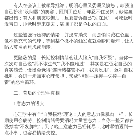
有人在会议上被领导批评，明明心里又委屈又愤怒，却强迫
自己挤出“没问题”的笑容，回到工位后，却忍不住发抖，敲键盘
都出错；有人和朋友吵架后，反复告诉自己“别在意”，可吃饭时
没胃口，睡觉时翻来覆去，满脑子都是争执的画面。
这些被强行压抑的情绪，并没有消失，而是悄悄藏在心里，
像不断充气的气球，等到某个微小的触发点就会瞬间爆炸，让人
陷入莫名的焦虑或崩溃。
更隐蔽的是，长期控制情绪会让人陷入“自我怀疑”。当你一
次次对自己说“我不该生气”“我不能难过”，其实是在否定自己的
真实感受，慢慢会觉得“连情绪都管不好，我真没用”。这种自我
批判，会进一步加重心理负担，形成“控制—压抑—失控—自
责”的恶性循环。
二、背后的心理学真相
1.意志力的透支
心理学中有个“自我损耗”理论：人的意志力像肌肉一样，长
期使用会疲劳。控制情绪需要消耗大量意志力，当你一整天都在
强撑着“不发脾气”，到了晚上意志力已经耗尽，此时哪怕遇到一
点小事，也容易情绪失控。