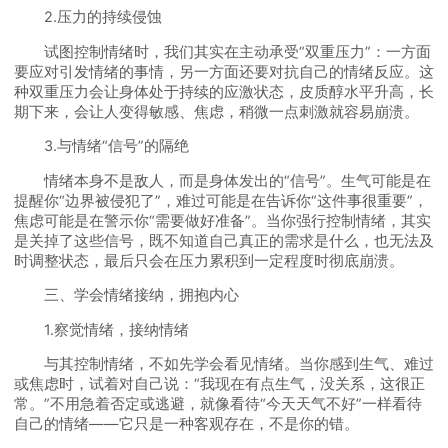
2.压力的持续侵蚀
试图控制情绪时，我们其实在主动承受“双重压力”：一方面
要应对引发情绪的事情，另一方面还要对抗自己的情绪反应。这
种双重压力会让身体处于持续的应激状态，皮质醇水平升高，长
期下来，会让人变得敏感、焦虑，稍微一点刺激就容易崩溃。
3.与情绪“信号”的隔绝
情绪本身不是敌人，而是身体发出的“信号”。生气可能是在
提醒你“边界被侵犯了”，难过可能是在告诉你“这件事很重要”，
焦虑可能是在警示你“需要做好准备”。当你强行控制情绪，其实
是关掉了这些信号，既不知道自己真正的需求是什么，也无法及
时调整状态，最后只会在压力累积到一定程度时彻底崩溃。
三、学会情绪接纳，拥抱内心
1.察觉情绪，接纳情绪
与其控制情绪，不如先学会看见情绪。当你感到生气、难过
或焦虑时，试着对自己说：“我现在有点生气，没关系，这很正
常。”不用急着否定或逃避，就像看待“今天天气不好”一样看待
自己的情绪——它只是一种客观存在，不是你的错。