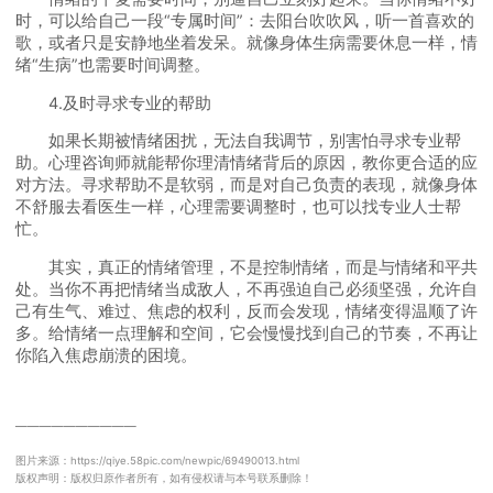
时，可以给自己一段“专属时间”：去阳台吹吹风，听一首喜欢的
歌，或者只是安静地坐着发呆。就像身体生病需要休息一样，情
绪“生病”也需要时间调整。
4.及时寻求专业的帮助
如果长期被情绪困扰，无法自我调节，别害怕寻求专业帮
助。心理咨询师就能帮你理清情绪背后的原因，教你更合适的应
对方法。寻求帮助不是软弱，而是对自己负责的表现，就像身体
不舒服去看医生一样，心理需要调整时，也可以找专业人士帮
忙。
其实，真正的情绪管理，不是控制情绪，而是与情绪和平共
处。当你不再把情绪当成敌人，不再强迫自己必须坚强，允许自
己有生气、难过、焦虑的权利，反而会发现，情绪变得温顺了许
多。给情绪一点理解和空间，它会慢慢找到自己的节奏，不再让
你陷入焦虑崩溃的困境。
──────────
图片来源：https://qiye.58pic.com/newpic/69490013.html
版权声明：版权归原作者所有，如有侵权请与本号联系删除！