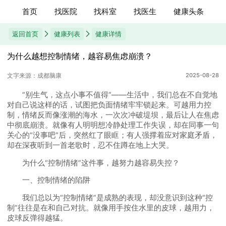
首页
找医院
找科室
找医生
健康头条
返回首页
健康列表
健康详情
为什么越想控制情绪，越容易焦虑崩溃？
文字来源：成都脑康
2025-08-28
“别生气，这点小事不值得”——生活中，我们总在不自觉地
对自己说这样的话，试图把负面情绪牢牢锁起来。可越用力控
制，情绪反而像涨潮的海水，一次次冲破堤坝，最后让人在焦虑
中彻底崩溃。就像有人明明想冷静处理工作失误，却在同事一句
关心的“没事吧”后，突然红了眼眶；有人强撑着应对家庭矛盾，
却在深夜听到一首老歌时，忍不住蹲在地上大哭。
为什么“控制情绪”这件事，越努力越容易失控？
一、控制情绪的陷阱
我们总以为“控制情绪”是成熟的表现，却没意识到这种“控
制”往往是在和自己对抗。就像用手按住水里的皮球，越用力，
皮球反弹得越猛。