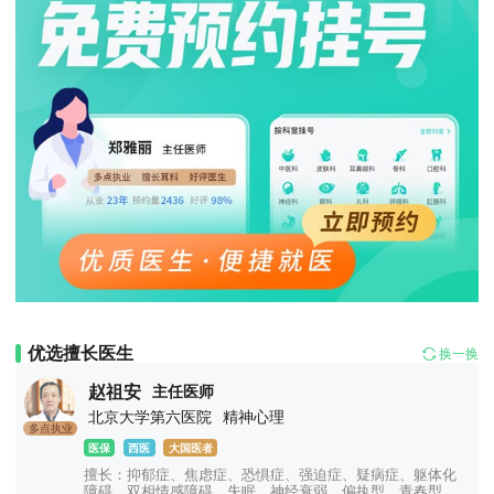
优选擅长医生
换一换
赵祖安
主任医师
北京大学第六医院
精神心理
多点执业
医保
西医
大国医者
擅长：抑郁症、焦虑症、恐惧症、强迫症、疑病症、躯体化
障碍、双相情感障碍、失眠、神经衰弱、偏执型、青春型、