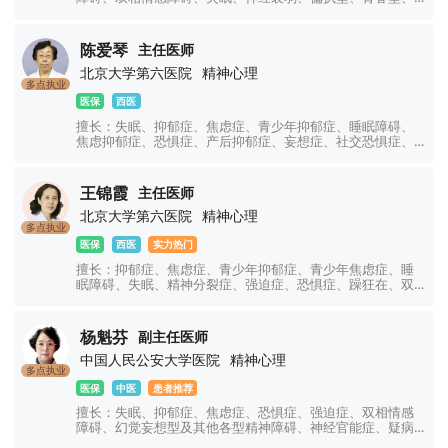
紧张型、单纯型、未定型及其他型或待分类的精神障碍等精
神疾病。躁狂症、双相情感障碍、精神康复、精神障碍、精
神心理、睡眠障碍科、躁狂症、恐惧症、神经官能症、植物
陈爱琴
主任医师
神经紊乱、头痛头晕、更年期综合征、心理咨询、注意力不
北京大学第六医院
精神心理
集中、网瘾、青少年厌学叛逆等青少年儿童心理问题。
多点执业
医保
西医
擅长：失眠、抑郁症、焦虑症、青少年抑郁症、睡眠障碍、
焦虑抑郁症、恐惧症、产后抑郁症、妄想症、社交恐惧症、
顽固性失眠、精神分裂症、精神障碍、强迫症、妄想症、幻
听幻视幻觉、神经衰弱、双相情感障碍、躁狂症、癔症、躯
体化障碍、神经官能症、植物神经紊乱、注意力不集中、网
王锦霞
主任医师
瘾、青少年厌学叛逆等青少年儿童心理问题。
北京大学第六医院
精神心理
多点执业
医保
西医
实力热门
擅长：抑郁症、焦虑症、青少年抑郁症、青少年焦虑症、睡
眠障碍、失眠、精神分裂症、强迫症、恐惧症、躁狂在、双
相情感障碍、精神障碍、心理障碍、神经官能症、植物神经
功能紊乱、幻听幻觉、躯体障碍、躁郁症、情绪障碍、心理
障碍、疑病症、妄想症、儿童焦虑抑郁症、创伤应激障碍、
杨魁芬
副主任医师
神经衰弱、社交障碍、学习障碍、厌学、网瘾、青少年叛
中国人民公安大学医院
精神心理
逆、注意力不集中等精神心理疾病的诊治。
多点执业
医保
中医
患者推荐
擅长：失眠、抑郁症、焦虑症、恐惧症、强迫症、双相情感
障碍、幻觉妄想型及其他各型精神障碍、神经官能症、疑病
症等神经、精神类疾病及各种疑难疾病。