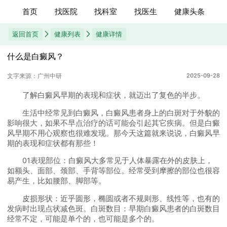
首页
找医院
找科室
找医生
健康头条
返回首页
健康列表
健康详情
什么是白癜风？
文字来源：广州中研
2025-09-28
了解白癜风早期的表现和症状，就迈出了复色的半步。
生活中经常见到白癜风，白癜风患者身上的白斑对于外貌的
影响很大，如果不早点治疗的话可能会引起其它疾病。但是白癜
风早期不用心观察也很难发现。那今天这篇就来说说，白癜风早
期的表现和症状都有那些！
01表现部位：白癜风大多常见于人体暴露在外的皮肤上，
如额头、面部、颈部、手背等部位。经常受到摩擦的部位也很容
易产生，比如腰部、脚部等。
皮损形状：近乎圆形，椭圆或者不规则形、线性等，也有的
发病时出现点状减色斑。白斑数目：早期白癜风患者的白斑数目
经常不定，可能是单个的，也可能是多个的。