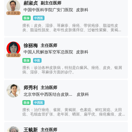
郝淑贞
副主任医师
中国中医科学院广安门医院
皮肤科
多点执业
医保
中西医
擅长：皮炎、湿疹、荨麻疹、痤疮、带状疱疹、脂溢性皮
炎、脂溢性脱发、老年性皮肤瘙痒症、过敏性紫癜、黄褐
斑、银屑病、白癜风、扁平疣等皮肤病的诊断及治疗。
徐丽梅
主任医师
中国人民解放军空军总医院
皮肤科
多点执业
医保
中医
擅长：诊治各种皮肤病，特别是白癜风、痤疮、皮炎、银屑
病、湿疹、荨麻疹方面的诊疗。
师秀利
主治医师
北京华医中西医结合皮肤病医院
皮肤科
医保
中西医
擅长：治疗痤疮、雀斑、黄褐斑、色素痣、鲜红斑痣、太田
痣、毛细血管扩张、老年斑、晒斑、扁平疣、痤疮瘢痕、皮
炎、湿疹、荨麻疹、过敏性皮肤病、真菌性皮肤病、色素性
皮肤病、银屑病、白癜风等皮肤常见病及疑难病。
王毓新
主任医师