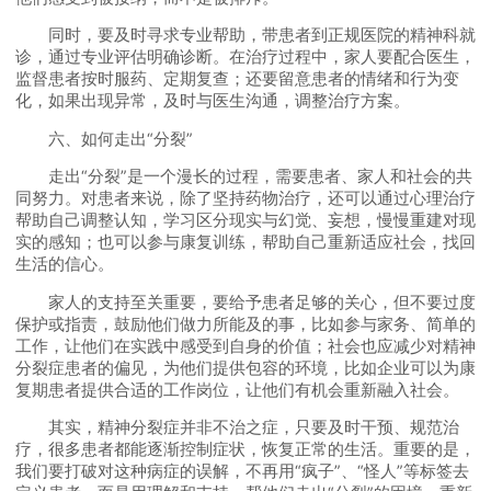
同时，要及时寻求专业帮助，带患者到正规医院的精神科就
诊，通过专业评估明确诊断。在治疗过程中，家人要配合医生，
监督患者按时服药、定期复查；还要留意患者的情绪和行为变
化，如果出现异常，及时与医生沟通，调整治疗方案。
六、如何走出“分裂”
走出“分裂”是一个漫长的过程，需要患者、家人和社会的共
同努力。对患者来说，除了坚持药物治疗，还可以通过心理治疗
帮助自己调整认知，学习区分现实与幻觉、妄想，慢慢重建对现
实的感知；也可以参与康复训练，帮助自己重新适应社会，找回
生活的信心。
家人的支持至关重要，要给予患者足够的关心，但不要过度
保护或指责，鼓励他们做力所能及的事，比如参与家务、简单的
工作，让他们在实践中感受到自身的价值；社会也应减少对精神
分裂症患者的偏见，为他们提供包容的环境，比如企业可以为康
复期患者提供合适的工作岗位，让他们有机会重新融入社会。
其实，精神分裂症并非不治之症，只要及时干预、规范治
疗，很多患者都能逐渐控制症状，恢复正常的生活。重要的是，
我们要打破对这种病症的误解，不再用“疯子”、“怪人”等标签去