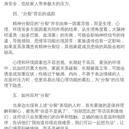
身安全，也给家人带来极大的压力。
四、“分裂”背后的成因
精神分裂症的“分裂”并非由单一因素导致，而是生理、心
理、环境等多方面因素共同作用的结果。从生理角度看，大脑神
经递质（如多巴胺、血清素）的失衡，可能会影响神经信号的传
递，导致感知、思维等功能出现异常；家族遗传也有一定影响，
如果直系亲属患有精神分裂症，其他家庭成员患病的风险会相对
较高。
心理和环境因素也不容忽视。长期处于高压、紧张的环境
中，比如经历重大创伤、家庭关系破裂、长期被孤立等，可能会
诱发或加重症状；性格过于敏感、内向，不善于表达情绪的人，
在面对压力时，也更容易出现心理功能的紊乱，为“分裂”的出现
埋下隐患。
五、如何应对“分裂”
当身边出现有上述“分裂”表现的人时，首先要做的是保持理
解和耐心，避免用“你是不是疯了”、“别胡思乱想”等话语刺激他
们，这些话只会加重他们的自卑和抵触。正确的做法是温和地陪
伴，告诉他们“我知道你现在很难受，我们可以一起想办法”，让
他们感受到被接纳，而不是被排斥。