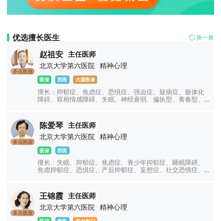
优选擅长医生
换一换
赵祖安
主任医师
北京大学第六医院
精神心理
多点执业
医保
西医
大国医者
擅长：抑郁症、焦虑症、恐惧症、强迫症、疑病症、躯体化
障碍、双相情感障碍、失眠、神经衰弱、偏执型、青春型、
紧张型、单纯型、未定型及其他型或待分类的精神障碍等精
神疾病。躁狂症、双相情感障碍、精神康复、精神障碍、精
神心理、睡眠障碍科、躁狂症、恐惧症、神经官能症、植物
陈爱琴
主任医师
神经紊乱、头痛头晕、更年期综合征、心理咨询、注意力不
北京大学第六医院
精神心理
集中、网瘾、青少年厌学叛逆等青少年儿童心理问题。
多点执业
医保
西医
擅长：失眠、抑郁症、焦虑症、青少年抑郁症、睡眠障碍、
焦虑抑郁症、恐惧症、产后抑郁症、妄想症、社交恐惧症、
顽固性失眠、精神分裂症、精神障碍、强迫症、妄想症、幻
听幻视幻觉、神经衰弱、双相情感障碍、躁狂症、癔症、躯
体化障碍、神经官能症、植物神经紊乱、注意力不集中、网
王锦霞
主任医师
瘾、青少年厌学叛逆等青少年儿童心理问题。
北京大学第六医院
精神心理
多点执业