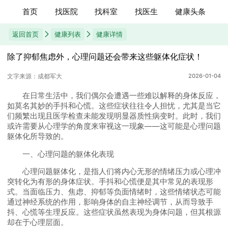
首页
找医院
找科室
找医生
健康头条
返回首页
健康列表
健康详情
除了抑郁焦虑外，心理问题还会带来这些躯体化症状！
文字来源：成都军大
2026-01-04
在日常生活中，我们偶尔会遭遇一些难以解释的身体反应，
如莫名其妙的手抖和心慌。这些症状往往令人担忧，尤其是当它
们频繁出现且医学检查未能发现明显器质性病变时。此时，我们
或许需要从心理学的角度来审视这一现象——这可能是心理问题
躯体化所导致的。
一、心理问题的躯体化表现
心理问题躯体化，是指人们将内心无形的情绪压力或心理冲
突转化为有形的身体症状。手抖和心慌便是其中常见的表现形
式。当面临压力、焦虑、抑郁等负面情绪时，这些情绪状态可能
通过神经系统的作用，影响身体的自主神经调节，从而导致手
抖、心慌等生理反应。这些症状虽然表现为身体问题，但其根源
却在于心理层面。