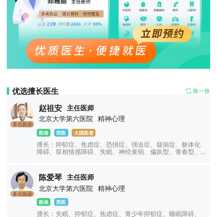
优选擅长医生
换一换
赵祖安
主任医师
北京大学第六医院
精神心理
多点执业
医保
西医
大国医者
擅长：抑郁症、焦虑症、恐惧症、强迫症、疑病症、躯体化
障碍、双相情感障碍、失眠、神经衰弱、偏执型、青春型、
紧张型、单纯型、未定型及其他型或待分类的精神障碍等精
神疾病。躁狂症、双相情感障碍、精神康复、精神障碍、精
神心理、睡眠障碍科、躁狂症、恐惧症、神经官能症、植物
陈爱琴
主任医师
神经紊乱、头痛头晕、更年期综合征、心理咨询、注意力不
北京大学第六医院
精神心理
集中、网瘾、青少年厌学叛逆等青少年儿童心理问题。
多点执业
医保
西医
擅长：失眠、抑郁症、焦虑症、青少年抑郁症、睡眠障碍、