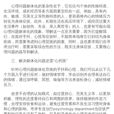
心理问题躯体化的复杂性在于，它往往与个体的性格特质、
生活环境、成长经历等多方面因素交织在一起。例如，具有内
向、敏感、完美主义等性格特质的人，更容易将内心的情绪压力
转化为身体症状。此外，长期生活在高压环境下，或经历过重大
生活事件（如创伤、失业、亲人离世等）的人，也更有可能出现
心理问题躯体化的现象。理解这一点至关重要，因为它提醒我
们，在面对手抖、心慌等症状时，不能简单地将它们归结为身体
疾病，而需要考虑到心理层面的因素。同时，这也要求我们在寻
求治疗时，需要采取综合性的方法，既关注身体症状，又重视心
理问题的疏导和解决。
三、解决躯体化问题还需“心药医”
针对心理问题躯体化导致的手抖和心慌，我们可以从以下几
个方面入手进行应对：做好情绪管理，学会识别并合理表达自己
的情绪，通过深呼吸、冥想、瑜伽等方法来放松身心，减轻情绪
压力。
改变不合理的认知模式，如过度担心、完美主义等，以更加
积极、理性的态度看待自己和周围的世界。保持规律的作息习
惯，合理安排饮食和运动，避免过度劳累和不良生活习惯对身体
和心理的影响。寻求专业治疗psychology department当症状严
重影响日常生活和工作时，应及时寻求专业心理咨询或治疗服