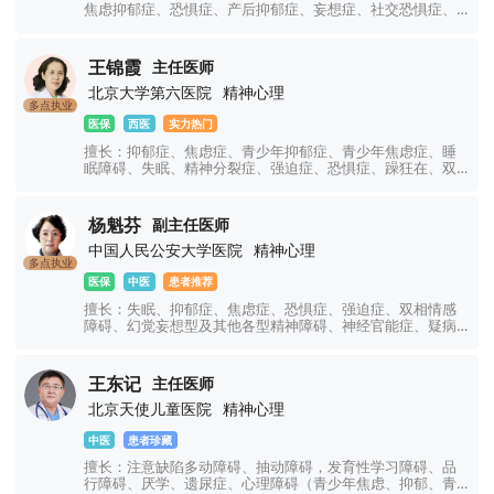
焦虑抑郁症、恐惧症、产后抑郁症、妄想症、社交恐惧症、
顽固性失眠、精神分裂症、精神障碍、强迫症、妄想症、幻
听幻视幻觉、神经衰弱、双相情感障碍、躁狂症、癔症、躯
体化障碍、神经官能症、植物神经紊乱、注意力不集中、网
王锦霞
主任医师
瘾、青少年厌学叛逆等青少年儿童心理问题。
北京大学第六医院
精神心理
多点执业
医保
西医
实力热门
擅长：抑郁症、焦虑症、青少年抑郁症、青少年焦虑症、睡
眠障碍、失眠、精神分裂症、强迫症、恐惧症、躁狂在、双
相情感障碍、精神障碍、心理障碍、神经官能症、植物神经
功能紊乱、幻听幻觉、躯体障碍、躁郁症、情绪障碍、心理
障碍、疑病症、妄想症、儿童焦虑抑郁症、创伤应激障碍、
杨魁芬
副主任医师
神经衰弱、社交障碍、学习障碍、厌学、网瘾、青少年叛
中国人民公安大学医院
精神心理
逆、注意力不集中等精神心理疾病的诊治。
多点执业
医保
中医
患者推荐
擅长：失眠、抑郁症、焦虑症、恐惧症、强迫症、双相情感
障碍、幻觉妄想型及其他各型精神障碍、神经官能症、疑病
症等神经、精神类疾病及各种疑难疾病。
王东记
主任医师
北京天使儿童医院
精神心理
中医
患者珍藏
擅长：注意缺陷多动障碍、抽动障碍，发育性学习障碍、品
行障碍、厌学、遗尿症、心理障碍（青少年焦虑、抑郁、青