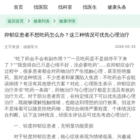
首页
找医院
找科室
找医生
健康头条
返回首页
健康列表
健康详情
抑郁症患者不想吃药怎么办？这三种情况可优先心理治疗
文字来源：成都军大
2026-02-25
“吃了药会不会有副作用？”“一旦吃药是不是就停不下来
了？”“我觉得自己只是心情不好，没必要吃药”……在抑郁症诊疗
过程中，很多患者都会对药物治疗产生抵触心理，甚至拒绝服
药。面对这种情况，不少患者和家属陷入焦虑：不吃药会不会耽
误病情？有没有其他替代方案？对此，心理医生表示，抑郁症的
治疗并非“吃药一条路”，药物治疗与心理治疗都是主流且有效的
治疗方式。对于部分患者而言，在特定情况下可以优先选择心理
治疗，既能够缓解抵触情绪，也能达到理想的治疗效果。但这并
不意味着可以随意拒绝药物，需结合病情严重程度、个体情况综
合判断。以下这3种情况，经医生评估后可优先考虑心理治疗。
一、轻度抑郁症患者，无明显功能受损
对于轻度抑郁症患者，核心症状表现为情绪低落、兴趣减