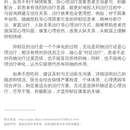
药，反而不利于病情恢复。而心理治疗需要患者主动参与、积极
配合，若患者有强烈的治疗意愿，能更好地投入到治疗过程中，
与咨询师建立信任关系，治疗效果也会更理想。例如，对于因童
年创伤、婚姻危机等心理因素引发的抑郁症患者，精神分析疗
法、家庭治疗、人际关系治疗等心理治疗方式，能够帮助患者挖
掘深层心理问题，修复心理创伤，改善人际关系，从根源上缓解
抑郁情绪。
抑郁症的治疗是一个个体化的过程，无论是药物治疗还是心
理治疗，都没有绝对的优劣之分，核心是“对症治疗”。患者不必
对药物治疗过度恐惧，也不能盲目拒绝药物；同样，也不能将心
理治疗神化，认为它能替代所有药物的作用。
如果不想吃药，建议及时与主治医生沟通，详细说明自己的
顾虑和情况。医生会结合病情严重程度、个体体质、心理诱因等
综合评估，制定最适合的治疗方案。无论是选择药物还是心理治
疗，尽早干预、积极配合，才是抑郁症康复的关键。
──────────
图片来源：https://qiye.58pic.com/newpic/72139620.html
版权声明：版权归原作者所有，如有侵权请与本号联系删除！