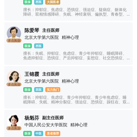
医保
西医
大国医者
擅长：抑郁症、焦虑症、恐惧症、强迫症、疑病症、躯体化
障碍、双相情感障碍、失眠、神经衰弱、偏执型、青春型、
紧张型、单纯型、未定型及其他型或待分类的精神障碍等精
神疾病。躁狂症、双相情感障碍、精神康复、精神障碍、精
神心理、睡眠障碍科、躁狂症、恐惧症、神经官能症、植物
陈爱琴
主任医师
神经紊乱、头痛头晕、更年期综合征、心理咨询、注意力不
北京大学第六医院
精神心理
集中、网瘾、青少年厌学叛逆等青少年儿童心理问题。
多点执业
医保
西医
擅长：失眠、抑郁症、焦虑症、青少年抑郁症、睡眠障碍、
焦虑抑郁症、恐惧症、产后抑郁症、妄想症、社交恐惧症、
顽固性失眠、精神分裂症、精神障碍、强迫症、妄想症、幻
听幻视幻觉、神经衰弱、双相情感障碍、躁狂症、癔症、躯
体化障碍、神经官能症、植物神经紊乱、注意力不集中、网
王锦霞
主任医师
瘾、青少年厌学叛逆等青少年儿童心理问题。
北京大学第六医院
精神心理
多点执业
医保
西医
实力热门
擅长：抑郁症、焦虑症、青少年抑郁症、青少年焦虑症、睡
眠障碍、失眠、精神分裂症、强迫症、恐惧症、躁狂在、双
相情感障碍、精神障碍、心理障碍、神经官能症、植物神经
功能紊乱、幻听幻觉、躯体障碍、躁郁症、情绪障碍、心理
障碍、疑病症、妄想症、儿童焦虑抑郁症、创伤应激障碍、
杨魁芬
副主任医师
神经衰弱、社交障碍、学习障碍、厌学、网瘾、青少年叛
中国人民公安大学医院
精神心理
逆、注意力不集中等精神心理疾病的诊治。
多点执业
医保
中医
患者推荐