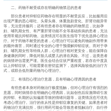
二、药物不耐受或存在明确药物禁忌的患者
部分患者对抑郁症药物存在明显的不耐受反应，比如服用后
出现严重的恶心呕吐、头晕头痛、体重急剧变化、肝肾功能异常
等，无法坚持服药；还有些患者存在明确的药物禁忌，比如孕
妇、哺乳期女性、有严重肝肾功能不全等基础疾病的患者，无法
使用常规抗抑郁药物。这类情况可在医生指导下优先选择心理治
疗。对于药物不耐受的患者，心理治疗可以避免药物副作用带来
的额外痛苦，同时通过专业的心理干预缓解抑郁症状。而对于孕
妇、哺乳期女性等特殊人群，心理治疗相对更安全，能在保障自
身健康的同时，降低对胎儿或婴儿的潜在风险。不过，这类患者
的病情评估需更严谨。医生会结合症状严重程度，若存在中度及
以上抑郁症状，可能需要在密切监测下，选择风险较低的治疗方
式，或联合低剂量药物与心理治疗。
三、有强烈心理治疗意愿，且有明确心理诱因的患者
有些患者本身对药物治疗极度抵触，但对心理治疗有强烈的
意愿，同时病情存在明确的心理诱因，比如创伤后应激障碍引发
的抑郁、长期的认知偏差导致的情绪问题等，这类情况也可优先
考虑心理治疗。治疗的依从性是抑郁症康复的关键。如果患者对
药物治疗充满抗拒，强行用药可能会导致患者抵触治疗、自行停