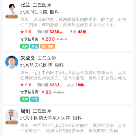
张兰
主任医师
北京同仁医院
眼科
多点执业
擅长：玻璃体切割，视网膜脱离内眼手术，眼内炎，外伤
性白内障，球内异物，黄斑裂孔修复术等眼底手术。
9.9
预约量
3289人
从业
48年
￥200
专享挂号费
￥400
医保
西医
实力圈粉
朱成义
主任医师
北京航天总医院
眼科
擅长：运用中西医结合疗法诊治各类眼科疑难杂症，尤其
在糖尿病视网膜病变、视神经萎缩、黄斑水肿及青少年近
视防控等领域积累了丰富经验。致力于中医眼科技术的传
9.8
预约量
628人
从业
28年
承与创新，在眼科针灸治疗方面具有较高的学术造诣。
￥80
专享挂号费
￥200
医保
中医
周剑
主任医师
北京中医药大学东方医院
眼科
多点执业
擅长：中西医结合诊治眼科疑难病症、视神经疾病、老年
性黄斑变性、糖尿病性视网膜病变、眼底血管性疾病。