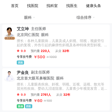
医生列表
返回
首页
找医院
找科室
找医生
健康头条
眼科
综合排序
艾立坤
主任医师
北京同仁医院
眼科
多点执业
擅长：各种儿童眼病，儿童及成人斜视、弱视，视疲劳引
起的复视，外伤引起的麻痹性斜视及各种特殊类型斜视、
肉毒素斜视治疗。
9.9
预约量
220人
从业
32年
￥500
专享挂号费
￥1000
西医
尹金良
副主任医师
北京首大眼耳鼻喉医院
眼科
擅长：儿童眼表疾病。斜视、弱视。近视、远视、散光等
屈光性疾病。婴幼儿泪道阻塞。儿童青少年视觉发育，近
视防控及角膜塑形镜验配。
9.9
预约量
2761人
从业
32年
￥60
专享挂号费
￥100
医保
西医