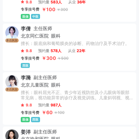
9.8
预约量
583人
从业
36年
￥100
专享挂号费
￥300
医保
中医
李倩
主任医师
北京同仁医院
眼科
多点执业
擅长：眼底病和葡萄膜炎的诊断、药物治疗及手术治疗。
9.8
预约量
578人
从业
22年
￥300
专享挂号费
￥500
西医
李漪
副主任医师
北京儿童医院
眼科
多点执业
擅长：眼科屈光不正、青少年近视防控及小儿眼病等眼部
常见病，视功能异常的诊疗及视觉训练。儿童斜弱视、视
功能异常引起的阅读障碍等小儿眼病；眼干涩、异物感、
9.8
预约量
987人
眼痒、眼痛等眼部感觉异常问题的相关眼病；眼部红肿、
￥60
专享挂号费
￥100
眼睑下垂、眼睑内外翻等眼睑病；独立完成眼外科常规手
术：翼状胬肉切除术、眼睑肿物切除术，眼睑松弛皮肤去
医保
西医
除术，眼睑内翻倒睫矫正术等。
姜洋
副主任医师