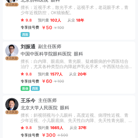
北京协和医院
眼科
多点执业
擅长：近视手术，散光手术，远视手术，老花眼手术，青
少年近视防控，OK镜验配。
9.8
预约量
102人
从业
18年
￥50
专享挂号费
￥100
西医
刘振通
副主任医师
中国中医科学院眼科医院
眼科
多点执业
擅长：白内障、眼底病、青光眼、疑难眼病的中西医结合
治疗，尤其各种类型白内障超声乳化手术，中西医结合治
疗眼底出血、玻璃体积血、视网膜静脉阻塞、糖尿病性黄
9.8
预约量
1577人
从业
20年
斑水肿、黄斑变性等眼底疾病。
￥60
专享挂号费
￥100
医保
西医
王乐今
主任医师
北京大学人民医院
眼科
多点执业
擅长：斜视弱视与小儿眼科，高度近视、病理性近视、青
少年近视、小儿眼底病、先天性白内障、先天性青光眼、
成人斜视及其它特殊和复杂眼外肌病。
9.8
预约量
1665人
从业
37年
￥300
专享挂号费
￥500