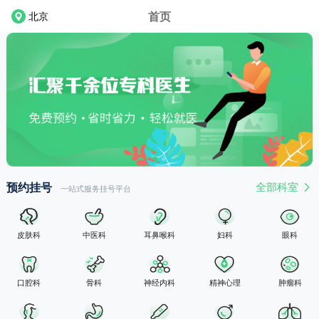
首页
北京
首页
找医院
找科室
找医生
健康头条
预约挂号
全部科室
一站式服务挂号平台
皮肤科
中医科
耳鼻喉科
妇科
眼科
口腔科
骨科
神经内科
精神心理
肿瘤科