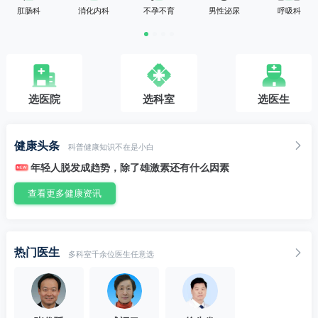
肛肠科
消化内科
不孕不育
男性泌尿
呼吸科
选医院
选科室
选医生
健康头条
科普健康知识不在是小白
年轻人脱发成趋势，除了雄激素还有什么因素
孩子胖乎乎就是“养得好”？儿童肥胖是病，得管！
孩子比同龄人矮半头？别总说“晚长”！矮小症有明确标准
查看更多健康资讯
夏季荨麻疹高发，一到晚上就剧痒，如何正确缓解？
女性患焦虑症概率高于男性，原因竟是因为它
警惕！青少年这些“怪”行为，或是精神分裂症前驱期症状！
这些部位反复长红疙瘩？小心毛囊炎找上门
长期失眠会影响长个子？家长一定要重视
一文读懂基因与压力的掉发真相
热门医生
多科室千余位医生任意选
抑郁症遗传问题：我的抑郁症会传给孩子吗？