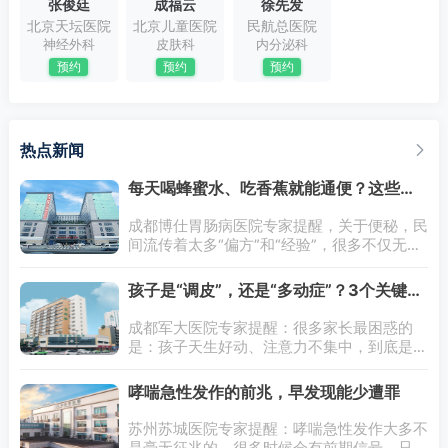
张俊廷
成福云
徐先发
北京天坛医院
北京儿童医院
民航总医院
神经外科
皮肤科
内分泌科
预约
预约
预约
热点新闻
每天喝蜂蜜水、吃香蕉就能通便？这些便
秘误区你知道吗
成都博仕胃肠病医院专家提醒，关于便秘，民
间流传着太多“偏方”和“经验”，很多不仅无
效，反而有害：误区一：每天喝蜂蜜水、吃香
蕉就能通便。真相：蜂蜜的主要成分是果糖和
孩子是“调皮”，还是“多动症”？3个关键区
葡萄糖，对多数人并无明确的
别
成都军大医院专家提醒：很多家长最困惑的
是：孩子天生好动、注意力不集中，到底是正
常的“调皮”，还是需要干预的“多动症”？其
实，两者有明显的区别，记住这3点，就能快
哮喘急性发作的前兆，早发现能少遭罪
速初步判断，避免误判或忽视。区别
苏州苏城医院专家提醒：哮喘急性发作大多不