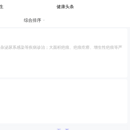
生
健康头条
综合排序
复杂泌尿系感染等疾病诊治；大面积疤痕、疤痕疙瘩、增生性疤痕等严