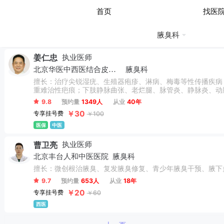
返回
首页
找医
腋臭科
姜仁忠
执业医师
北京华医中西医结合皮肤病医院
腋臭科
擅长：治疗尖锐湿疣、生殖器疱疹、淋病、梅毒等性传播疾病
重难治性疤痕；下肢静脉曲张、老烂腿、脉管炎、静脉炎、动
9.8
预约量
1349人
从业
40年
￥30
专享挂号费
￥100
医保
中医
曹卫亮
执业医师
北京丰台人和中医医院
腋臭科
擅长：微创根治腋臭、复发腋臭修复、青少年腋臭干预、腋下
9.7
预约量
653人
从业
18年
￥20
专享挂号费
￥60
西医