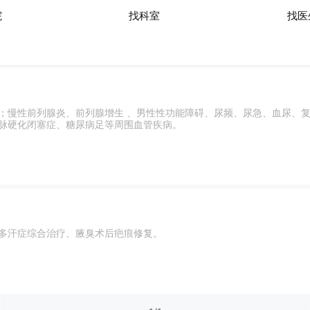
医生列表
院
找科室
找医
；慢性前列腺炎、前列腺增生 、男性性功能障碍、尿频、尿急、血尿、
脉硬化闭塞症、糖尿病足等周围血管疾病。
多汗症综合治疗、腋臭术后疤痕修复。