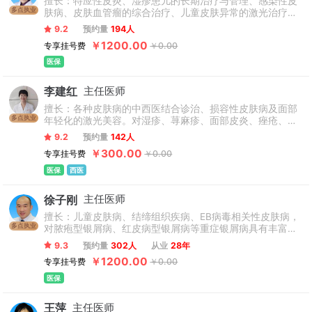
擅长：特应性皮炎、湿疹患儿的长期治疗与管理、感染性皮
多点执业
肤病、皮肤血管瘤的综合治疗、儿童皮肤异常的激光治疗和
遗传性皮肤病。单次会诊费初诊1200元、复诊500元，每次
9.2
预约量
194人
不少于3位专家。
￥1200.00
专享挂号费
￥0.00
医保
李建红
主任医师
擅长：各种皮肤病的中西医结合诊治、损容性皮肤病及面部
多点执业
年轻化的激光美容。对湿疹、荨麻疹、面部皮炎、痤疮、白
癜风、银屑病、带状疱疹、酒渣鼻、斑秃、病毒疣、黄褐
9.2
预约量
142人
斑、结节性红斑等常见和疑难皮肤病具有丰富的临床经验。
￥300.00
专享挂号费
￥0.00
医保
西医
徐子刚
主任医师
擅长：儿童皮肤病、结缔组织疾病、EB病毒相关性皮肤病，
多点执业
对脓疱型银屑病、红皮病型银屑病等重症银屑病具有丰富的
治疗经验。单次会诊费初诊1200元、复诊500元，每次不少
9.3
预约量
302人
从业
28年
于3位专家。
￥1200.00
专享挂号费
￥0.00
医保
王萍
主任医师