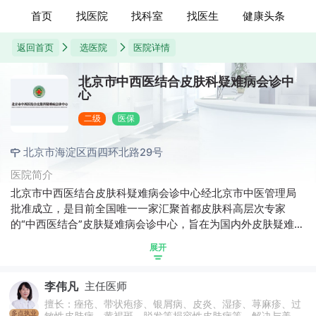
首页
找医院
找科室
找医生
健康头条
返回首页
选医院
医院详情
北京市中西医结合皮肤科疑难病会诊中
心
二级
医保
北京市海淀区西四环北路29号
医院简介
北京市中西医结合皮肤科疑难病会诊中心经北京市中医管理局
批准成立，是目前全国唯一一家汇聚首都皮肤科高层次专家
的“中西医结合”皮肤疑难病会诊中心，旨在为国内外皮肤疑难病
患者提供“一站式”解决方案，搭建学术交流平台，推动北京市皮
展开
肤病诊疗水平的整体提升。
李伟凡
主任医师
擅长：痤疮、带状疱疹、银屑病、皮炎、湿疹、荨麻疹、过
多点执业