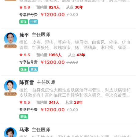
敏性皮肤病、黄褐斑、脱发等损容性皮肤病等，解决与美容
有关的皮肤问题。单次会诊费初诊1200元、复诊500元，每
9.8
预约量
824人
从业
36年
次不少于3位专家。
￥1200.00
专享挂号费
￥0.00
医保
中医
涂平
主任医师
擅长：皮炎、湿疹、荨麻疹、银屑病、白癜风、痤疮、疣血
多点执业
管瘤、红斑狼疮、玫瑰糠疹、痣、酒糟鼻、淋巴瘤、雀斑、
癣痤、疮瘢痕疙瘩、扁平苔藓等皮肤病。单次会诊费初诊
9.5
预约量
1956人
从业
42年
1200元、复诊500元，每次不少于3位专家。
￥1200.00
专享挂号费
￥0.00
医保
西医
陈喜雪
主任医师
擅长：自身免疫性大疱性皮肤病治疗与管理，对皮肤病理和
多点执业
皮肤激光有丰富的临床工作经验和深入研究。单次会诊费初
诊1200元、复诊500元，每次不少于3位专家。
9.5
预约量
341人
从业
28年
￥1200.00
专享挂号费
￥0.00
医保
马琳
主任医师