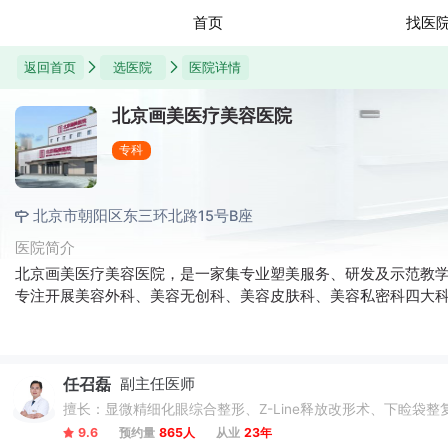
首页
找医
返回首页
选医院
医院详情
北京画美医疗美容医院
专科
北京市朝阳区东三环北路15号B座
医院简介
北京画美医疗美容医院，是一家集专业塑美服务、研发及示范教
专注开展美容外科、美容无创科、美容皮肤科、美容私密科四大
任召磊
副主任医师
擅长：显微精细化眼综合整形、Z-Line释放改形术、下睑袋
9.6
预约量
865人
从业
23年