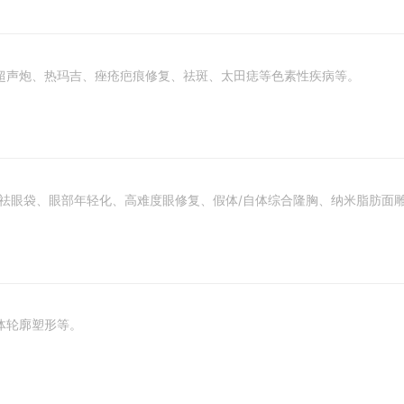
超声炮、热玛吉、痤疮疤痕修复、祛斑、太田痣等色素性疾病等。
祛眼袋、眼部年轻化、高难度眼修复、假体/自体综合隆胸、纳米脂肪面雕
体轮廓塑形等。