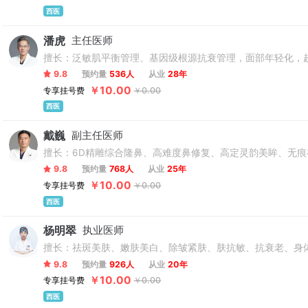
西医
潘虎
主任医师
擅长：泛敏肌平衡管理、基因级根源抗衰管理，面部年轻化，
9.8
预约量
536人
从业
28年
￥10.00
专享挂号费
￥0.00
西医
戴巍
副主任医师
擅长：6D精雕综合隆鼻、高难度鼻修复、高定灵韵美眸、无痕
9.8
预约量
768人
从业
25年
￥10.00
专享挂号费
￥0.00
西医
杨明翠
执业医师
擅长：祛斑美肤、嫩肤美白、除皱紧肤、肤抗敏、抗衰老、身
9.8
预约量
926人
从业
20年
￥10.00
专享挂号费
￥0.00
西医