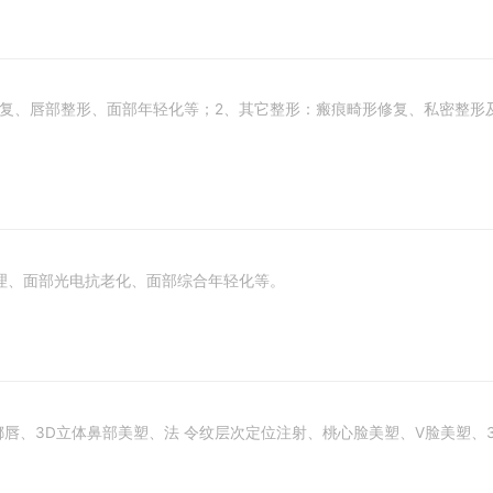
修复、唇部整形、面部年轻化等；2、其它整形：瘢痕畸形修复、私密整形
理、面部光电抗老化、面部综合年轻化等。
、嘟嘟唇、3D立体鼻部美塑、法 令纹层次定位注射、桃心脸美塑、V脸美