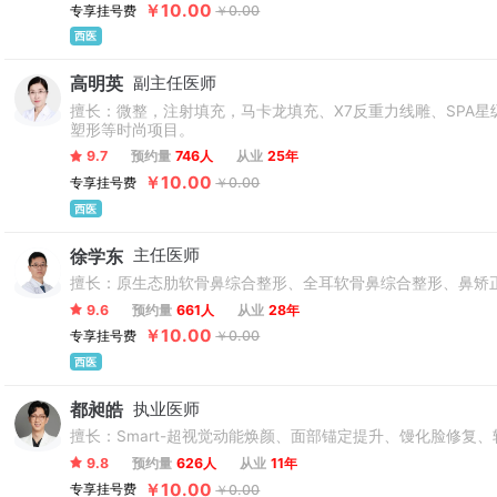
￥10.00
专享挂号费
￥0.00
西医
高明英
副主任医师
擅长：微整，注射填充，马卡龙填充、X7反重力线雕、SPA
塑形等时尚项目。
9.7
预约量
746人
从业
25年
￥10.00
专享挂号费
￥0.00
西医
徐学东
主任医师
擅长：原生态肋软骨鼻综合整形、全耳软骨鼻综合整形、鼻矫
9.6
预约量
661人
从业
28年
￥10.00
专享挂号费
￥0.00
西医
都昶皓
执业医师
擅长：Smart-超视觉动能焕颜、面部锚定提升、馒化脸修
9.8
预约量
626人
从业
11年
￥10.00
专享挂号费
￥0.00