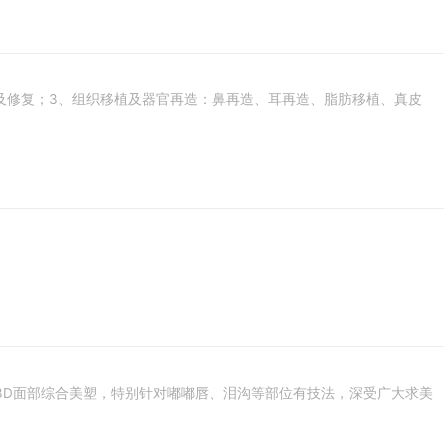
及修复；3、组织移植及器官再造：鼻再造、耳再造、脂肪移植、真皮
塑、3D面部综合美塑，特别针对嘟嘟唇、泪沟等部位有技法，深受广大求美