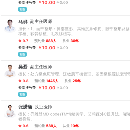
￥10.00
专享挂号费
￥0.00
西医
马群
副主任医师
擅长：1、面部整形：鼻部整形、高难度鼻修复、眼部整形及
移植、软骨移植、毛发移植等。
9.7
预约量
688人
从业
36年
￥10.00
专享挂号费
￥0.00
西医
吴磊
副主任医师
擅长：处方级色斑管理、泛敏肌平衡管理、基因级根源抗衰管
9.8
预约量
1445人
从业
25年
￥10.00
专享挂号费
￥0.00
西医
张潇潇
执业医师
擅长：乔雅登MD codesTM情绪美学、艾莉薇外C提升法
者赞赏。
9.6
预约量
589人
从业
10年