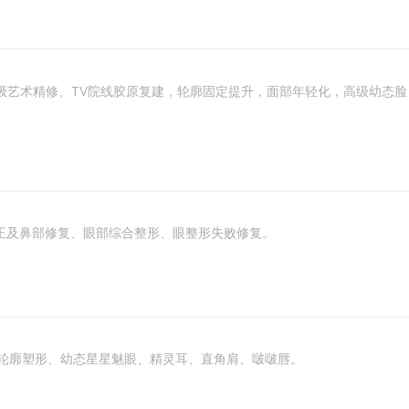
星级艺术精修、TV院线胶原复建，轮廓固定提升，面部年轻化，高级幼态
正及鼻部修复、眼部综合整形、眼整形失败修复。
复、轮廓塑形、幼态星星魅眼、精灵耳、直角肩、啵啵唇。