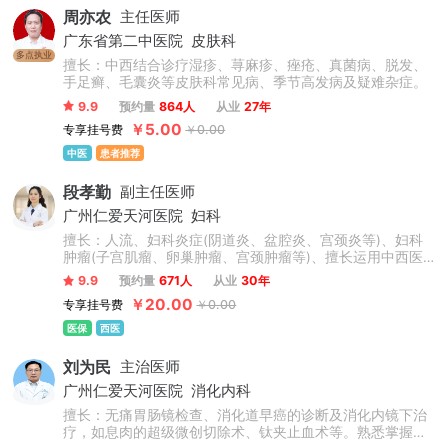
周亦农
主任医师
广东省第二中医院
皮肤科
多点执业
擅长：中西结合诊疗湿疹、荨麻疹、痤疮、真菌病、脱发、
手足癣、毛囊炎等皮肤科常见病、季节高发病及疑难杂症。
9.9
预约量
864人
从业
27年
￥5.00
专享挂号费
￥0.00
中医
患者推荐
段孝勤
副主任医师
广州仁爱天河医院
妇科
擅长：人流、妇科炎症(阴道炎、盆腔炎、宫颈炎等)、妇科
肿瘤(子宫肌瘤、卵巢肿瘤、宫颈肿瘤等)、擅长运用中西医
结合及先进技术诊疗各种多囊卵巢综合征、子宫内膜异位
9.9
预约量
671人
从业
30年
症、子宫腺肌症、痛经、女性不孕等。娴熟操作妇科微创手
￥20.00
专享挂号费
￥0.00
术，如腹腔镜下子宫肌瘤及卵巢肿瘤剔除、盆腔炎症粘连分
粘、处女膜修复、生殖道畸形矫正等手术。
医保
西医
刘为民
主治医师
广州仁爱天河医院
消化内科
擅长：无痛胃肠镜检查、消化道早癌的诊断及消化内镜下治
疗，如息肉的超级微创切除术、钛夹止血术等。熟悉掌握消