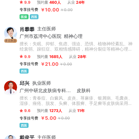
化内科常见病、多发病的诊治。
9.9
预约量
460人
从业
24年
￥10.00
专享挂号费
￥0.00
医保
西医
肖攀攀
主任医师
广州市荔湾中心医院
精神心理
多点执业
擅长：失眠、抑郁、焦虑、强迫、恐惧、植物神经紊乱、神
经衰弱、躁狂症、双相情感障碍，精神分裂症等精神心理疾
病。
9.9
预约量
1685人
从业
28年
￥21.00
专享挂号费
￥0.00
西医
邱兴
执业医师
广州中研北皮肤病专科门诊
皮肤科
擅长：青春痘、白癜风、皮炎、荨麻疹、银屑病、毛囊炎、
湿疹、痤疮、脱发、头癣、体股癣、手足癣等皮肤病采用中
西医结合治疗与免疫疗法治疗。
9.6
预约量
1273人
从业
11年
￥5.00
专享挂号费
￥0.00
西医
戴俊平
主任医师