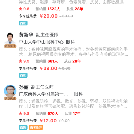
异性皮炎、湿疹、荨麻疹、色素沉着、皮炎、面部敏感肌肤
及过敏性皮肤病、常见病及疑难杂症治疗。
9.8
预约量
1522人
从业
28年
￥20.00
专享挂号费
￥60.00
西医
黄新华
副主任医师
中山大学中山眼科中心
眼科
多点执业
擅长：各种视网膜脱离的手术治疗，对各类黄斑部疾病的手
术 、糖尿病视网膜病变的手术、各种与外伤有关的玻璃体视
网膜病的治疗均有深入研究。对眼底病的激光治疗及与玻璃
9.9
预约量
681人
从业
28年
体、视网膜疾病有关的白内障治疗也有丰富的临床经验。
￥39.00
专享挂号费
￥0.00
西医
孙丽
副主任医师
广东药科大学附属第一医院
眼科
多点执业
擅长：近视防控、远视、散光、斜视、弱视、双眼视功能治
疗，以及角膜塑形镜验配、离焦软镜验配、斜视手术治疗，
在早发性及进展性近视及高度近视防控方面有丰富的临床经
9.8
预约量
670人
从业
17年
验。
￥12.00
专享挂号费
￥0.00
西医
患者推荐