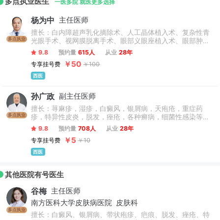
多点执业医生
一医多院 就医更多选择
杨为中
主任医师
擅长：白内障超声乳化摘除术、人工晶体植入术、复杂性青
多点执业
光眼手术、视网膜脱离手术、眼部义眼座植入术、眼部肿瘤
手术、复发性翼状胬肉手术、小儿眼科诊疗、斜弱视诊治、
9.8
预约量
615人
从业
28年
人工鼻泪管植入术、眼部整形美容、双眼皮（重睑术）、眼
￥50
专享挂号费
￥100
眶肿瘤手术。
西医
孙广政
副主任医师
擅长：荨麻疹，湿疹，白癜风，银屑病，天疱疮，重症药
多点执业
疹，特异性皮炎，脱发，痤疮，各种癣病，细菌性感染等各
种皮肤病和疑难病治疗，各种性病，如淋病，非淋性尿道
9.8
预约量
708人
从业
28年
炎，各期梅毒，尖锐湿疣，生殖器疱疹，肉芽肿等。
￥5
专享挂号费
￥10
西医
其他医院有号医生
谷梅
主任医师
南方医科大学皮肤病医院
皮肤科
多点执业
擅长：白癜风、银屑病、带状疱疹、疤痕、脱发、痤疮、特