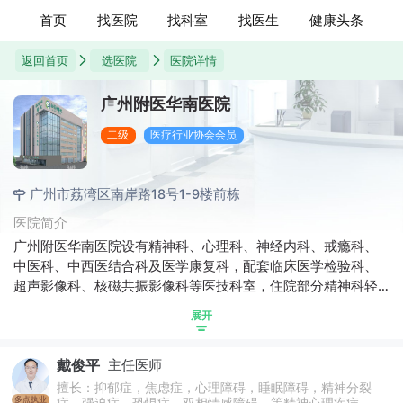
首页
找医院
找科室
找医生
健康头条
返回首页
选医院
医院详情
广州附医华南医院
二级
医疗行业协会会员
广州市荔湾区南岸路18号1-9楼前栋
医院简介
广州附医华南医院设有精神科、心理科、神经内科、戒瘾科、
中医科、中西医结合科及医学康复科，配套临床医学检验科、
超声影像科、核磁共振影像科等医技科室，住院部分精神科轻
症病区、重症病区、神经内科病区、戒瘾病区，床位约200张，
展开
是一所以高级人才为核心驱动力的现代化专科医院。医院秉
承“办院为民，利泽患者”的宗旨，求实创新，为广大患者提供优
戴俊平
主任医师
质的临床服务。
擅长：抑郁症，焦虑症，心理障碍，睡眠障碍，精神分裂
多点执业