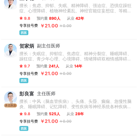
擅长：焦虑、抑郁、失眠、精神障碍、强迫症、恐惧症躁狂
症、心理障碍、植物神经紊乱、神经官能症妄想症、等精神
心理疑难疾病的诊断及治疗。
9.8
预约量
890人
从业
42年
￥21.00
专享挂号费
￥0.00
西医
贺家炳
副主任医师
擅长：失眠症、抑郁症、焦虑症、精神分裂症、睡眠障碍、
躁狂症、青少年心理、心境障碍、情绪障碍双相情感障碍等
常见精神情绪障碍的诊治。
9.7
预约量
241人
从业
14年
￥21.00
专享挂号费
￥0.00
西医
彭良富
主任医师
擅长：中风（脑血管疾病）、头痛、头昏、癫痫、急慢性脑
多点执业
炎、睡眠障碍、记忆障碍、变性疾病等神经系统各种疾病方
面有造诣，在神经精神疾病跨学科领域（如焦虑抑郁等）的
9.8
预约量
525人
从业
28年
诊治亦有经验，治愈率高。
￥21.00
专享挂号费
￥0.00
西医