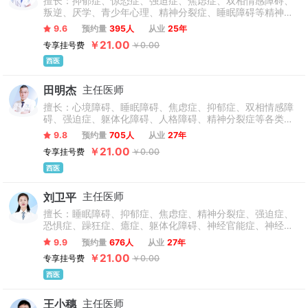
擅长：抑郁症、惊恐症、强迫症、焦虑症、双相情感障碍、
叛逆、厌学、青少年心理、精神分裂症、睡眠障碍等精神心
理疾病有丰富的治疗经验。对心理动力学、CBT（认知行为
9.6
预约量
395人
从业
25年
治疗）、树立自信、压力疏导、心理危机干预等治疗方面有
￥21.00
专享挂号费
￥0.00
见解。
西医
田明杰
主任医师
擅长：心境障碍、睡眠障碍、焦虑症、抑郁症、双相情感障
碍、强迫症、躯体化障碍、人格障碍、精神分裂症等各类精
神心理疾病问题诊断与治疗有丰富的经验。包括行为治疗、
9.8
预约量
705人
从业
27年
认知治疗、家庭治疗、分析性心理治疗。在青春期叛逆、网
￥21.00
专享挂号费
￥0.00
瘾、厌学等各类青少年心理健康问题咨询与诊疗方面也颇有
建树。
西医
刘卫平
主任医师
擅长：睡眠障碍、抑郁症、焦虑症、精神分裂症、强迫症、
恐惧症、躁狂症、癔症、躯体化障碍、神经官能症、神经衰
弱、精神障碍、人格-现实解体障碍、植物神经紊乱、双相情
9.9
预约量
676人
从业
27年
感障碍、心理障碍（心理咨询）、头痛、头晕、儿童多动
￥21.00
专享挂号费
￥0.00
症、抽动症、自闭症、发育迟滞、厌学、青少年心理问题等
有关精神心理问题。
西医
王小穗
主任医师