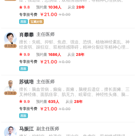
症，强迫症，恐惧症，双相情感障碍，等精神心理疾病。
9.8
预约量
1036人
从业
28年
￥21.00
专享挂号费
￥0.00
西医
宝藏好医
肖攀攀
主任医师
擅长：失眠、抑郁、焦虑、强迫、恐惧、植物神经紊乱、神
多点执业
经衰弱、躁狂症、双相情感障碍，精神分裂症等精神心理疾
病。
9.9
预约量
1686人
从业
28年
￥21.00
专享挂号费
￥0.00
西医
苏镇培
主任医师
擅长：脑血管病，癫痫，面瘫，脑梗后遗症，擅长面瘫、三
多点执业
叉神经痛、面肌痉挛、肌无力、眩晕症、神经性头痛、脑萎
缩、视神经萎缩、脑梗后遗症、神经损伤、肌肉萎缩、特发
9.9
预约量
635人
从业
28年
性震颤、手抖、脑鸣、运动神经元、免疫性脑炎、帕金森等
￥21.00
专享挂号费
￥0.00
神经内科常见病、多发病及疑难病症的诊治。尤其是各种脑
血管疾病的诊断、治疗，经颅超声多普勒的临床应用。
西医
马振江
副主任医师