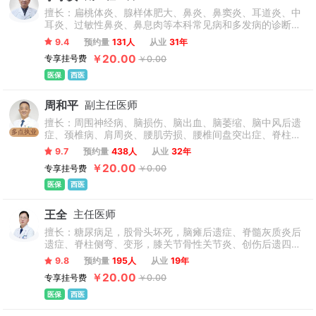
擅长：扁桃体炎、腺样体肥大、鼻炎、鼻窦炎、耳道炎、中
耳炎、过敏性鼻炎、鼻息肉等本科常见病和多发病的诊断和
治疗及功能性鼻窦内窥镜手术、中耳内窥镜手术、低温等离
9.4
预约量
131人
从业
31年
子消融术等耳鼻咽喉科先进技术。开展的乙状窦后进路显微
￥20.00
专享挂号费
￥0.00
内窥镜下脑神经血管减压术治疗三叉神经痛、舌咽神经痛及
面肌痉挛有疗效。
医保
西医
周和平
副主任医师
擅长：周围神经病、脑损伤、脑出血、脑萎缩、脑中风后遗
多点执业
症、颈椎病、肩周炎、腰肌劳损、腰椎间盘突出症、脊柱小
关节紊乱等，熟练掌握和运用物理医学与康复常用治疗手
9.7
预约量
438人
从业
32年
段，预防、诊断和治疗本专业常见病、多发病和疑难病。特
￥20.00
专享挂号费
￥0.00
别对神经、骨科等疾病康复具有较丰富的理论和实践经验。
医保
西医
王全
主任医师
擅长：糖尿病足，股骨头坏死，脑瘫后遗症、脊髓灰质炎后
遗症、脊柱侧弯、变形，膝关节骨性关节炎、创伤后遗四肢
畸形、各种原因导致的骨缺损、骨不连及骨髓炎及各种复杂
9.8
预约量
195人
从业
19年
的足踝部畸形、漏斗胸，先天性髋关节脱位、膝关节内翻及
￥20.00
专享挂号费
￥0.00
外翻畸形、先天性多发性关节挛缩症、先天性胫骨假关节、
先天性马蹄内翻足等疑难杂症应用骨外固定及Ilizarov技术，
医保
西医
治疗各种先天或后天因素所致形态异常与功能缺损，例如通
过矫形外科手术等方式。