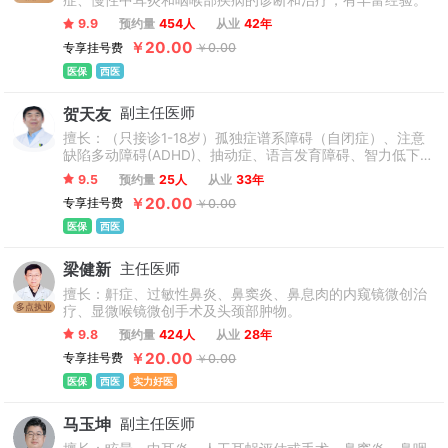
症、慢性中耳炎和咽喉部疾病的诊断和治疗，有丰富经验。
疗需求。
9.9
预约量
454人
从业
42年
￥20.00
专享挂号费
￥0.00
医保
西医
贺天友
副主任医师
擅长：（只接诊1-18岁）孤独症谱系障碍（自闭症）、注意
缺陷多动障碍(ADHD)、抽动症、语言发育障碍、智力低下、
脑瘫、矮小症、遗尿症、肥胖症、癫痫等儿童发育行为疾病
9.5
预约量
25人
从业
33年
以及复杂疑难疾病，并在治疗过程中辅以日常训练及心理疏
￥20.00
专享挂号费
￥0.00
导，深得患儿家长好评。
医保
西医
梁健新
主任医师
擅长：鼾症、过敏性鼻炎、鼻窦炎、鼻息肉的内窥镜微创治
多点执业
疗、显微喉镜微创手术及头颈部肿物。
9.8
预约量
424人
从业
28年
￥20.00
专享挂号费
￥0.00
医保
西医
实力好医
马玉坤
副主任医师