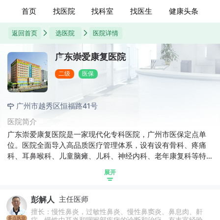
首页
找医院
找科室
找医生
健康头条
返回首页
选医院
医院详情
广东崇爱康复医院
二级
医保
广州市越秀区恒福路41号
医院简介
广东崇爱康复医院是一家现代化专科医院，广州市医保定点单
位。医院全面导入高品质医疗管理体系，设有设有骨科、疼痛
科、耳鼻喉科、儿童脑瘫、儿科、神经内科、老年康复科等特
色科室。全面实施优质的康复理念和治疗模式，并率先推行多
展开
学科协同诊疗（MDT），为广大患者提供专业的医疗服务。全
面实施科学发展战略，打造“崇爱”品牌，依托强大的专业背景和
彭解人
主任医师
实力，在专家队伍、技术设备、康复服务方面，充分体现崇爱
医院“科学、专业、特色”的优势，满足患者多层次、个性化的医
擅长：慢性鼻炎，过敏性鼻炎、慢性鼻窦炎、鼻息肉、鼾
多点执业