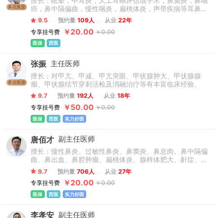
擅长：眩晕，中耳炎，人工耳蜗评估或手术，鼻窦炎，鼻咽
多点执业
癌，鼻中隔偏曲，慢性咽炎，扁桃体炎，声带疾病等耳鼻喉
科常见病常见病和多发病诊治，熟练开展耳鼻喉科常规手
9.5
预约量
109人
从业
22年
术。
￥20.00
专享挂号费
￥0.00
医保
西医
张振
主任医师
擅长：对甲亢、甲减、甲亢突眼、甲状腺肿大、甲状腺腺
多点执业
瘤、甲状腺结节穿刺活检及消融治疗等有丰富临床经验。
9.7
预约量
192人
从业
18年
￥50.00
专享挂号费
￥0.00
医保
西医
实力好医
唐佰才
副主任医师
擅长：慢性鼻炎、过敏性鼻炎、鼻窦炎、鼻息肉、鼻中隔偏
曲、鼻出血、鼻腔肿瘤、扁桃体炎、腺样体肥大、鼾症、声
带新生物、耳聋耳鸣、鼓膜穿孔、中耳炎、耳前瘘管及鼻面
9.7
预约量
706人
从业
27年
部复合伤整形修复术等耳鼻喉疾病的诊断和治疗。
￥20.00
专享挂号费
￥0.00
医保
西医
实力好医
李孝安
副主任医师