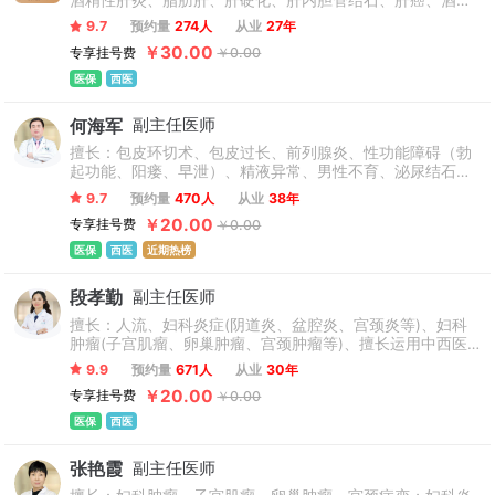
酒精性肝炎、脂肪肝、肝硬化、肝内胆管结石、肝癌、酒精
性肝损伤、药物性肝损伤、胆汁淤积性肝硬化，自身免疫性
9.7
预约量
274人
从业
27年
肝炎等各种常见肝脏疾病与疑难危重病人诊治，特别是运用
￥30.00
专享挂号费
￥0.00
生物技术治疗乙型肝炎，疗效显著。
医保
西医
何海军
副主任医师
擅长：包皮环切术、包皮过长、前列腺炎、性功能障碍（勃
起功能、阳瘘、早泄）、精液异常、男性不育、泌尿结石、
少精弱精、无精子症、精液少、死精、精索静脉曲张、输精
9.7
预约量
470人
从业
38年
管病变、包皮手术、排尿障碍、尿频尿急、射精障碍、排尿
￥20.00
专享挂号费
￥0.00
困难、尿道感染、睾丸襄肿、龟头包皮炎、阴茎短小、膀胱
炎、排尿疼痛、性功能下降、睾丸胀痛、尿液白浊等疾病。
医保
西医
近期热榜
段孝勤
副主任医师
擅长：人流、妇科炎症(阴道炎、盆腔炎、宫颈炎等)、妇科
肿瘤(子宫肌瘤、卵巢肿瘤、宫颈肿瘤等)、擅长运用中西医
结合及先进技术诊疗各种多囊卵巢综合征、子宫内膜异位
9.9
预约量
671人
从业
30年
症、子宫腺肌症、痛经、女性不孕等。娴熟操作妇科微创手
￥20.00
专享挂号费
￥0.00
术，如腹腔镜下子宫肌瘤及卵巢肿瘤剔除、盆腔炎症粘连分
粘、处女膜修复、生殖道畸形矫正等手术。
医保
西医
张艳霞
副主任医师