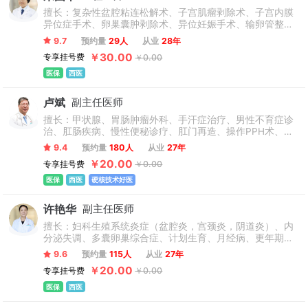
擅长：复杂性盆腔粘连松解术、子宫肌瘤剥除术、子宫内膜
异位症手术、卵巢囊肿剥除术、异位妊娠手术、输卵管整形
造口再通术、输卵管吻合术等引起不孕症的妇科手术，长
9.7
预约量
29人
从业
28年
宫、腹腔镜联合技术诊疗效果好。
￥30.00
专享挂号费
￥0.00
医保
西医
卢斌
副主任医师
擅长：甲状腺、胃肠肿瘤外科、手汗症治疗、男性不育症诊
治、肛肠疾病、慢性便秘诊疗、肛门再造、操作PPH术、保
胆取石（或息肉）术、精索静脉高位结扎术、男性包皮环
9.4
预约量
180人
从业
27年
切、直肠手术、肛肠手术、腹腔镜微创外科、胃肠肿瘤外科
￥20.00
专享挂号费
￥0.00
手术、泌尿结石、普外科（胃、胆囊、小肠、结肠、直肠、
胰腺、肛门处手术）、泌尿外科、肾脏手术、颈部疾病包括
医保
西医
硬核技术好医
甲状腺的腺瘤、甲状腺囊肿以及甲状腺的恶性肿瘤。
许艳华
副主任医师
擅长：妇科生殖系统炎症（盆腔炎，宫颈炎，阴道炎）、内
分泌失调、多囊卵巢综合症、计划生育、月经病、更年期综
合症、子宫内膜异位症、功能性子宫出血、妇科肿瘤等妇产
9.6
预约量
115人
从业
27年
科常见病、多发病疾病，以及子宫脱垂，张力性尿失禁，阴
￥20.00
专享挂号费
￥0.00
道松驰等盆腔脏器脱垂和障碍疾病用中西医技能治疗。娴熟
操作各类妇科微创手术。
医保
西医