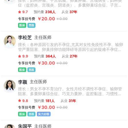
擅长：妇科肿瘤、子宫肌瘤、卵巢肿瘤、宫颈病变；妇科炎
症（盆腔炎、宫颈炎、阴道炎）、多囊卵巢综合征、子宫内
膜异位症、子宫腺肌症等运用中西医结合、宫腹腔镜、盆底
9.7
预约量
236人
从业
37年
康复仪等先进技术诊疗各种妇科疾病。娴熟操作妇科微创手
￥20.00
专享挂号费
￥0.00
术。在妇科微创私密阴蒂整形、处女膜修复、阴唇矫正、阴
道整形、产后阴道口缝合错位畸形方面有独到手法。在盆底
医保
西医
康复、私密整形修复、私密年轻化综合治疗项目有独到的见
解和治疗。在微创无痛人流手术、引产上取环等微创计划生
李松芝
主任医师
育手术方面经验丰富。对盆底功能障碍、女性性欲减退、反
复阴道炎、卵巢早衰、压力性尿失禁、阴道干涩、尿频及盆
擅长：各种原因引发的不孕症,尤其对女性免疫性不孕、输卵
腔疼痛治疗经验丰富。
管严重阻塞、卵巢排卵功能障碍等原因引起的疑难不孕症运
用中西医结合及宫腹腔镜微创技术诊治，诊疗效果显著。
9.9
预约量
364人
从业
27年
￥30.00
专享挂号费
￥0.00
医保
西医
李颖
主任医师
擅长：男女不孕不育治疗、女性月经不调性不孕症、输卵管
阻塞、多囊卵巢综合征、巧克力囊肿、盆腔黏连、习惯性流
产、排卵障碍、子宫内膜异位症、宫腔粘连、盆腔炎症性不
9.8
预约量
181人
从业
31年
孕症、卵巢早衰、染色体异常、宫外孕等问题、以及男性精
￥30.00
专享挂号费
￥0.00
液不液化、少精弱精、性功能障碍等。
医保
西医
实力好医
朱国平
主任医师