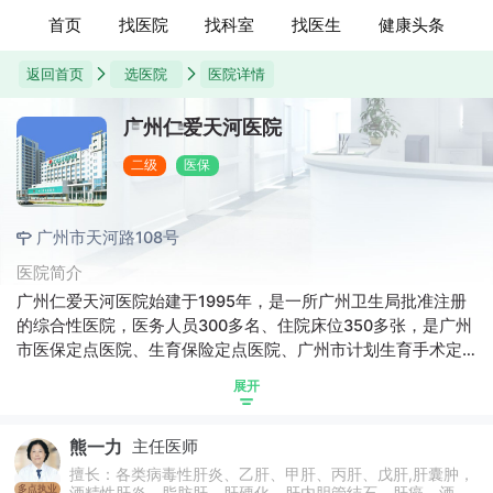
首页
找医院
找科室
找医生
健康头条
返回首页
选医院
医院详情
广州仁爱天河医院
二级
医保
广州市天河路108号
医院简介
广州仁爱天河医院始建于1995年，是一所广州卫生局批准注册
的综合性医院，医务人员300多名、住院床位350多张，是广州
市医保定点医院、生育保险定点医院、广州市计划生育手术定
点医院。医院开设有不孕科、妇科、产科、男性泌尿科、内
展开
科、儿科、体检科、私密整形和住院部等科室。
熊一力
主任医师
擅长：各类病毒性肝炎、乙肝、甲肝、丙肝、戊肝,肝囊肿，
多点执业