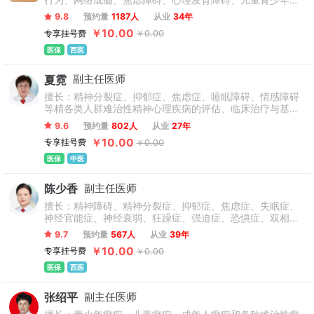
行为、网络成瘾、焦虑障碍、心理发育障碍、儿童青少年情
碍的诊治，形成了自己的诊疗体系。
绪障碍、适应障碍、躯体形式障碍、抽动症、多动症、恐惧
9.8
预约量
1187人
从业
34年
症、强迫症、社交恐怖、失眠，睡眠障碍、躁狂分裂症、精
￥10.00
专享挂号费
￥0.00
神障碍、儿童青少年双相情感障碍及一些疑难病例等儿童青
少年常见的情绪、心理疾病、心理行为问题的诊断和治疗。
医保
西医
夏霓
副主任医师
擅长：精神分裂症、抑郁症、焦虑症、睡眠障碍、情感障碍
等精各类人群难治性精神心理疾病的评估、临床治疗与基础
研究，在各类精神疾病的诊断和治疗有成果，使患者得到救
9.6
预约量
802人
从业
27年
治。
￥10.00
专享挂号费
￥0.00
医保
中医
陈少香
副主任医师
擅长：精神障碍、精神分裂症、抑郁症、焦虑症、失眠症、
神经官能症、神经衰弱、狂躁症、强迫症、恐惧症、双相情
感障碍、植物神经紊乱、癔症等精神心理疾病、心理咨询和
9.7
预约量
567人
从业
39年
心理治疗，尤其擅长青少年和儿童情绪障碍、网络成瘾、适
￥10.00
专享挂号费
￥0.00
应症、行为问题的综合干预、心理治疗、 心理康复。
医保
西医
张绍平
副主任医师