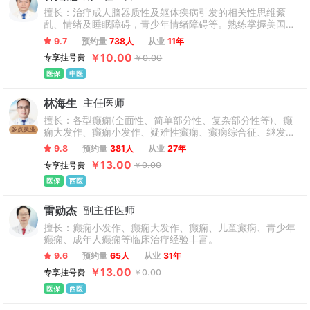
擅长：治疗成人脑器质性及躯体疾病引发的相关性思维紊
乱、情绪及睡眠障碍，青少年情绪障碍等。熟练掌握美国首
发精神病NAVIGATE药物-心理-康复整合干预模式、MECT和
9.7
预约量
738人
从业
11年
rTMS等技术，在各类心身疾病的诊治方面积累了较为丰富的
￥10.00
专享挂号费
￥0.00
临床经验。
医保
中医
林海生
主任医师
擅长：各型癫痫(全面性、简单部分性、复杂部分性等)、癫
多点执业
痫大发作、癫痫小发作、疑难性癫痫、癫痫综合征、继发性
癫痫、原发性癫痫、遗传性癫痫、儿童癫痫、癫痫持续状
9.8
预约量
381人
从业
27年
态、脑外伤、脑膜炎及手术后遗症引起的癫痫病等个体化治
￥13.00
专享挂号费
￥0.00
疗，在癫痫及发作性疾病诊断及鉴别诊断、抗癫痫药物优化
调整、神经调控治疗、癫痫预后判断等方面有较深的临床造
医保
西医
诣。
雷勋杰
副主任医师
擅长：癫痫小发作、癫痫大发作、癫痫、儿童癫痫、青少年
癫痫、成年人癫痫等临床治疗经验丰富。
9.6
预约量
65人
从业
31年
￥13.00
专享挂号费
￥0.00
医保
西医