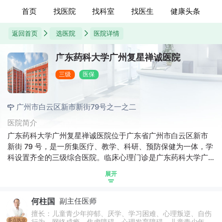
首页
找医院
找科室
找医生
健康头条
返回首页
选医院
医院详情
广东药科大学广州复星禅诚医院
三级
医保
广州市白云区新市新街79号之一之二
医院简介
广东药科大学广州复星禅诚医院位于广东省广州市白云区新市
新街 79 号，是一所集医疗、教学、科研、预防保健为一体，学
科设置齐全的三级综合医院。临床心理门诊是广东药科大学广
州复星禅诚医院的特色学科，拥有老中青相结合的优势，临床
展开
经验丰富,对复杂性疑难性精神心理疾病诊治有丰富的经验。精
神心理疾病诊疗是我院特色诊疗项目之一，我们一直致力于精
何柱国
副主任医师
神心理疾病领域的临床研究与实践工作，对精神分裂症、抑郁
症、焦虑症等、疑难性、重性精神心理疾病以及青少年心理障
擅长：儿童青少年抑郁、厌学、学习困难、心理叛逆、自伤
多点执业