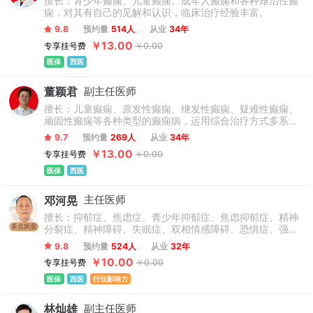
擅长：青少年癫痫、儿童癫痫、成年人癫痫和各种难治性癫
痫，对其有自己的见解和认识，临床治疗经验丰富。
9.8
预约量
514人
从业
34年
￥13.00
专享挂号费
￥0.00
医保
西医
董颖君
副主任医师
擅长：儿童癫痫、原发性癫痫、继发性癫痫、疑难性癫痫、
顽固性癫痫等各种类型的癫痫病，运用综合治疗方式多系统
的全方位地去诊治，并得到业内人士的肯定。
9.7
预约量
269人
从业
34年
￥13.00
专享挂号费
￥0.00
医保
西医
邓河晃
主任医师
擅长：抑郁症、焦虑症、青少年抑郁症、焦虑抑郁症、精神
多点执业
分裂症、精神障碍、失眠症、双相情感障碍、恐惧症、强迫
症、躁狂症、妄想症、青少年情绪障碍、厌学、心理叛逆、
9.8
预约量
524人
从业
32年
网络成瘾、神经衰弱、植物神经紊乱、情感障碍、广泛性焦
￥10.00
专享挂号费
￥0.00
虑障碍、微笑抑郁症、疑病症、社交恐怖症、惊恐障碍、神
经官能症等多种精神心理疾病，以及慢性疼痛各类躯体化障
医保
西医
行业影响力
碍。
林灿雄
副主任医师