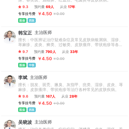
身、各类斑、酒糟鼻、红血丝、毛囊炎等皮肤疾病。
9.3
预约量
69人
从业
17年
￥4.50
专享挂号费
￥0.00
医保
西医
韩宝正
主治医师
擅长：中医辨证治疗疑难杂症及常见皮肤病银屑病、湿疹、
荨麻疹、皮炎、癣类、过敏类、皮肤瘙痒、带状疱疹等各种
皮肤疾病。
9.7
预约量
790人
从业
33年
￥4.50
专享挂号费
￥0.00
医保
中医
李斌
主治医师
擅长：脱发、斑秃、腋臭、灰指甲、疣类、湿疹、皮炎、荨
麻疹、皮肤瘙痒、带状疱疹等治疗各种常见的皮肤疾病。
9.6
预约量
167人
从业
28年
￥4.50
专享挂号费
￥0.00
医保
西医
吴晓波
主治医师