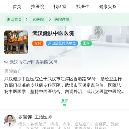
首页
找医院
找科室
找医生
健康头条
返回首页
选医院
医院详情
武汉健肤中医医院
专科
芦山震区赠药单位
医保
武汉市江岸区香港路56号
医院简介
武汉健肤中医医院位于武汉市江岸区香港路56号，是经卫生行
政部门批准的皮肤病专科医院，武汉市医保定点单位。医院弘
扬中医国学，坚持中西医结合、内调外治。武汉太医堂中医院
拥有20余台国际皮肤诊疗设备，院内设有常见皮肤病、季节高
展开
发皮肤病，疑难皮肤病，皮肤美容，传染性皮肤病5大门诊，可
开展痤疮、脱发、牛皮癣、白癜风、湿疹等30余种皮肤病的诊
罗宝连
主治医师
治工作。自建院以来，太医堂始终秉持"仁和精诚，患者至上"的
行医理念，在国内外赢得了较好的患者口碑。
擅长：各类胎记、疤痕、痤疮、痘坑痘印、白癜风、洗纹