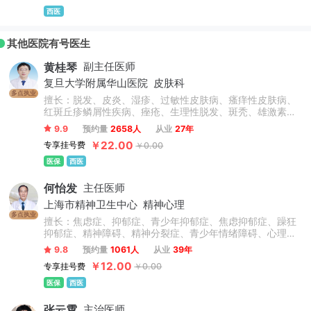
西医
其他医院有号医生
黄桂琴
副主任医师
复旦大学附属华山医院
皮肤科
多点执业
擅长：脱发、皮炎、湿疹、过敏性皮肤病、瘙痒性皮肤病、
红斑丘疹鳞屑性疾病、痤疮、生理性脱发、斑秃、雄激素性
脱发、荨麻疹、过敏性湿疹、银屑病、寻常痤疮、溢脂性皮
9.9
预约量
2658人
从业
27年
炎、鱼鳞病、皮肤囊肿、疣、真菌性皮肤病、物理性皮肤
￥22.00
专享挂号费
￥0.00
病、动物性皮肤病。
医保
西医
何怡发
主任医师
上海市精神卫生中心
精神心理
多点执业
擅长：焦虑症、抑郁症、青少年抑郁症、焦虑抑郁症、躁狂
抑郁症、精神障碍、精神分裂症、青少年情绪障碍、心理障
碍、情感障碍、精神病、失眠症、睡眠障碍、双相情感障
9.8
预约量
1061人
从业
39年
碍、躁狂症、忧郁症、恐惧症、幻听、妄想症、植物神经紊
￥12.00
专享挂号费
￥0.00
乱、神经衰弱、躯体化形式障碍、癔症、疑病症、心境障
碍、惊恐障碍、产后抑郁症、更年期抑郁症及老年心理障碍
医保
西医
及认知功能障碍等精神科常见病的心理诊断和心理康复治
疗，尤其擅长抑郁焦虑与精神分裂症的诊治。
张云霄
主治医师