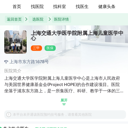
首页
找医院
找科室
找医生
健康头条
返回首页
选医院
医院详情
上海交通大学医学院附属上海儿童医学中
心
三甲
医保
上海市东方路1678号
医院简介
上海交通大学医学院附属上海儿童医学中心是上海市人民政府
与美国世界健康基金会(Project HOPE)的合作建设项目。医院
坐落于浦东东方路上，是一所集医疗、科研、教学于一体的三
级甲等儿童专科医院，占地100亩，总建筑面积6万多平方米，
展开
核定病床500张，拥有一流的楼宇自动化设备和完备的医疗保障
设施，担负着上海和全国各地患病儿童以及来华外籍人士子女
本平台未开通该医院预约挂号服务，请查看其他医院
的医疗工作。上海儿童医学中心设有内科、血液肿瘤科、心血
管内科、发育与行为科(儿童保健科)、外科、骨科、心胸外科、