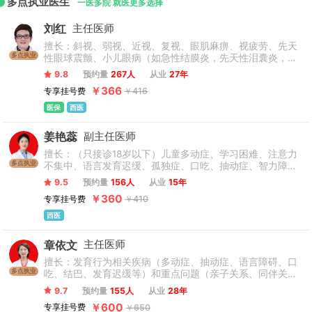
多点执业医生
麻醉科、眼科、五官科、口腔科、皮肤科、中医科、影像诊断
一医多院 就医更多选择
中心、实验诊断中心、药剂科、特诊部，开设普通、专家、特
刘红
主任医师
需和疑难病门诊。
擅长：斜视、弱视、近视、复视、眼肌麻痹、视疲劳、先天
多点执业
性眼球震颤、小儿眼病（如急性结膜炎，先天性泪囊炎，先
天性上睑下垂，小儿斜视，小儿眼外伤）、甲状腺相关眼病
9.8
预约量
267人
从业
27年
的诊治及眼视光专业，尤其擅长各类疑难斜视、复视、弱视
￥366
专享挂号费
￥416
及先天性眼球震颤的治疗。
医保
西医
姜艳蕊
副主任医师
擅长：（只接诊18岁以下）儿童多动症、学习困难、注意力
多点执业
不集中、语言发育迟缓、孤独症、口吃、抽动症、智力障
碍、遗尿症、脑瘫以及青少年精神心理行为问题的评估、诊
9.5
预约量
156人
从业
15年
断和治疗。
￥360
专享挂号费
￥410
西医
章依文
主任医师
擅长：发育行为相关疾病（多动症、抽动症、语言障碍、口
多点执业
吃、结巴、发育迟缓等）和重点问题（亲子关系、同伴关
系、行为问题、学习因难、情绪问题）的诊治，尤其善于与
9.7
预约量
155人
从业
28年
不同年龄儿童的沟通。
￥600
专享挂号费
￥650