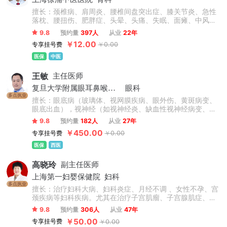
擅长：颈椎病、肩周炎、腰椎间盘突出症、膝关节炎、急性
落枕、腰扭伤、肥胖症、头晕、头痛、失眠、面瘫、中风偏
瘫后遗症、脊柱侧弯、高低肩、长短腿、骨盆倾斜、上下交
9.8
预约量
397人
从业
22年
叉综合症、强直性脊柱炎、颈肩腰腿疼痛类疾病及脊柱健康
￥12.00
专享挂号费
￥0.00
管理等相关疾病。
医保
中医
王敏
主任医师
复旦大学附属眼耳鼻喉科医院
眼科
多点执业
擅长：眼底病（玻璃体、视网膜疾病、眼外伤、黄斑病变、
眼底出血），视神经（如视神经炎、缺血性视神经病变、视
神经脊髓炎、Leber遗传性视神经病变、瞳孔异常）。
9.8
预约量
182人
从业
27年
￥450.00
专享挂号费
￥0.00
医保
西医
高晓玲
副主任医师
上海第一妇婴保健院
妇科
多点执业
擅长：治疗妇科大病、妇科炎症、月经不调 、女性不孕、宫
颈疾病等妇科疾病。尤其在治疗子宫肌瘤、子宫腺肌症、子
宫内膜异位症等方面拥有丰富的临床诊疗经验和见解。
9.8
预约量
306人
从业
47年
￥50.00
专享挂号费
￥0.00