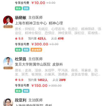
￥10.00
专享挂号费
￥0.00
矫正、自锁矫正、隐形矫正、牙齿美容、牙齿修复、烤瓷
牙、美白贴面等技术操作熟练，临床经验丰富。
医保
西医
杨晓敏
主任医师
上海市精神卫生中心
精神心理
多点执业
擅长：抑郁症、失眠症、心理咨询、焦虑症、精神障碍、强
迫症、精神分裂症、恐惧症、神经衰弱、躁狂症、双相情感
障碍、心理障碍、神经官能症、头晕头疼、植物神经紊乱、
9.8
预约量
425人
从业
41年
自闭症、儿童抽动症、人格障碍、酒精依赖症、成人/青少年
￥300.00
专享挂号费
￥0.00
心理咨询、青少年情绪与行为障碍。
医保
西医
患者推荐
杜荣昌
主任医师
复旦大学附属华山医院
皮肤科
多点执业
擅长：皮炎、湿疹、灰指甲、甲沟炎、痤疮、荨麻疹、脱
发、斑秃、银屑病、白癜风、酒糟鼻、皮肤血管瘤、胎记、
瘢痕疙瘩、结节性痒疹、激素脸、血管痣、太田痣、汗疱
9.9
预约量
1452人
从业
28年
疹、老年性白斑、职业病皮肤病、化妆品不良反应等常见皮
￥150.00
专享挂号费
￥300.00
肤病和疑难疾病，在皮肤病治疗领域有很深的造诣。
医保
西医
段亚利
主治医师
上海徐浦中医医院
骨科