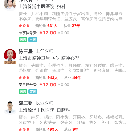
上海徐浦中医医院
妇科
擅长：月经不调、功能失调性子宫出血、痛经、卵巢早衰、
不孕症、更年期综合征、盆腔炎、宫颈疾病包括息肉纳囊病
毒感染等、卵巢囊肿、子宫肌瘤、乳腺增生、情志抑郁焦虑
9.8
预约量
661人
从业
27年
失眠调理、内分泌失调、肥胖症、外阴炎、外阴白斑、阴道
￥12.00
专享挂号费
￥0.00
炎、阴道菌群失调。
医保
中医
陈三星
主任医师
上海市精神卫生中心
精神心理
多点执业
擅长：失眠症、心理咨询、抑郁症、精神分裂症、躁狂症、
恐惧症、强迫症、焦虑症、幻觉幻听症、神经衰弱、失眠多
梦、脑损伤、精神障碍、青少年抑郁症、双相情感障碍、疑
9.9
预约量
943人
从业
44年
病症、植物神经紊乱、情绪障碍心理治疗、心理干预、创伤
￥12.00
专享挂号费
￥0.00
后应激障碍等精神心理疾病的诊断与精准个性化治疗。擅于
运用心理学原理疏导情绪问题、人际关系问题。
医保
西医
潘二财
执业医师
上海徐浦中医医院
口腔科
擅长：蛀牙、龋齿、阻生齿、牙周炎、牙龈炎、残根残冠、
牙齿矫正、牙齿缺失、烤瓷牙、牙痛、拔牙、补牙、智齿、
根管治疗等，此外对于前牙美容修复、牙齿缺失的冠(桥)修
9.8
预约量
499人
从业
9年
复、以及咬合重建的复杂义齿修复、全口义齿修复、直丝弓