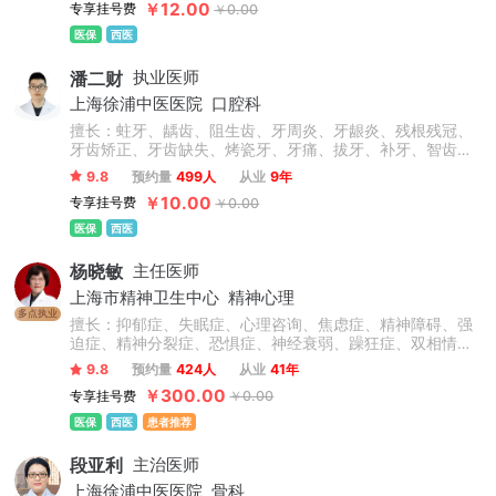
￥12.00
专享挂号费
￥0.00
后应激障碍等精神心理疾病的诊断与精准个性化治疗。擅于
运用心理学原理疏导情绪问题、人际关系问题。
医保
西医
潘二财
执业医师
上海徐浦中医医院
口腔科
擅长：蛀牙、龋齿、阻生齿、牙周炎、牙龈炎、残根残冠、
牙齿矫正、牙齿缺失、烤瓷牙、牙痛、拔牙、补牙、智齿、
根管治疗等，此外对于前牙美容修复、牙齿缺失的冠(桥)修
9.8
预约量
499人
从业
9年
复、以及咬合重建的复杂义齿修复、全口义齿修复、直丝弓
￥10.00
专享挂号费
￥0.00
矫正、自锁矫正、隐形矫正、牙齿美容、牙齿修复、烤瓷
牙、美白贴面等技术操作熟练，临床经验丰富。
医保
西医
杨晓敏
主任医师
上海市精神卫生中心
精神心理
多点执业
擅长：抑郁症、失眠症、心理咨询、焦虑症、精神障碍、强
迫症、精神分裂症、恐惧症、神经衰弱、躁狂症、双相情感
障碍、心理障碍、神经官能症、头晕头疼、植物神经紊乱、
9.8
预约量
424人
从业
41年
自闭症、儿童抽动症、人格障碍、酒精依赖症、成人/青少年
￥300.00
专享挂号费
￥0.00
心理咨询、青少年情绪与行为障碍。
医保
西医
患者推荐
段亚利
主治医师
上海徐浦中医医院
骨科