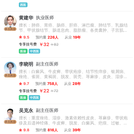
断与治疗。
西医
黄建华
执业医师
擅长：肺癌、胃癌、肠癌、肝癌、淋巴瘤、肺结节、乳腺结
多点执业
节、甲状腺结节、肠道息肉、脂肪瘤、各类囊肿、子宫肌瘤
等良性恶性肿瘤的中医药治疗、中西医结合治疗。
9.5
预约量
226人
从业
19年
￥32
专享挂号费
￥82
医保
中西医
李晓明
副主任医师
擅长：白癜风、牛皮癣、带状疱疹、结节性痒疹、银屑病、
多点执业
痤疮、雀斑、黄褐斑、脱发、斑秃、荨麻疹、皮炎、湿疹、
扁平疣、毛周角化病、毛囊炎、酒糟鼻，过敏性皮肤病等疑
9.7
预约量
758人
从业
28年
难性、顽固性皮肤病的治疗有经验。
￥22
专享挂号费
￥72
医保
中西医
吴克永
副主任医师
擅长：重度痤疮、湿疹、激素依赖性皮炎、荨麻疹、带状疱
多点执业
疹及后遗神经痛、牛皮癣、脱发、白癜风、疤痕、过敏、疥
疮、灰指甲、毛囊炎、扁平疣、胎记、丹毒等皮肤科疑难杂
9.8
预约量
816人
从业
39年
症，难治性感染、不愈合创面、慢性顽固性皮肤病的诊治。