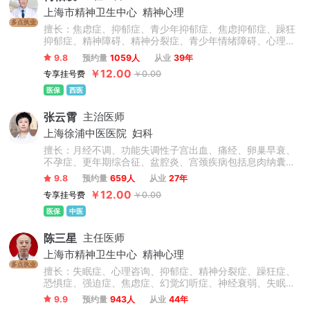
上海市精神卫生中心
精神心理
多点执业
擅长：焦虑症、抑郁症、青少年抑郁症、焦虑抑郁症、躁狂
抑郁症、精神障碍、精神分裂症、青少年情绪障碍、心理障
碍、情感障碍、精神病、失眠症、睡眠障碍、双相情感障
9.8
预约量
1059人
从业
39年
碍、躁狂症、忧郁症、恐惧症、幻听、妄想症、植物神经紊
￥12.00
专享挂号费
￥0.00
乱、神经衰弱、躯体化形式障碍、癔症、疑病症、心境障
碍、惊恐障碍、产后抑郁症、更年期抑郁症及老年心理障碍
医保
西医
及认知功能障碍等精神科常见病的心理诊断和心理康复治
疗，尤其擅长抑郁焦虑与精神分裂症的诊治。
张云霄
主治医师
上海徐浦中医医院
妇科
擅长：月经不调、功能失调性子宫出血、痛经、卵巢早衰、
不孕症、更年期综合征、盆腔炎、宫颈疾病包括息肉纳囊病
毒感染等、卵巢囊肿、子宫肌瘤、乳腺增生、情志抑郁焦虑
9.8
预约量
659人
从业
27年
失眠调理、内分泌失调、肥胖症、外阴炎、外阴白斑、阴道
￥12.00
专享挂号费
￥0.00
炎、阴道菌群失调。
医保
中医
陈三星
主任医师
上海市精神卫生中心
精神心理
多点执业
擅长：失眠症、心理咨询、抑郁症、精神分裂症、躁狂症、
恐惧症、强迫症、焦虑症、幻觉幻听症、神经衰弱、失眠多
梦、脑损伤、精神障碍、青少年抑郁症、双相情感障碍、疑
9.9
预约量
943人
从业
44年
病症、植物神经紊乱、情绪障碍心理治疗、心理干预、创伤