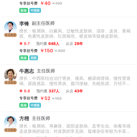
￥40
专享挂号费
￥100
医保
中西医
李锋
副主任医师
擅长：银屑病、白癜风、过敏性皮肤病、湿疹、皮炎、黄褐
多点执业
斑、色素性皮肤病、红斑狼疮、硬皮病等疑难皮肤病。
9.7
预约量
648人
从业
28年
￥150
专享挂号费
￥300
医保
西医
牛惠志
主任医师
擅长：中西医结合治疗肾炎、痛风、糖尿病肾病、慢性肾衰
多点执业
竭、尿路感染、慢性胃炎、腹泻便秘、失眠焦虑、月经不调
及湿疹、痤疮、荨麻疹、紫癜、银屑病、黄褐斑等慢性皮肤
9.8
预约量
337人
从业
43年
病和恶性肿瘤术后的中医调治。
￥52
专享挂号费
￥102
医保
中西医
方栩
主任医师
擅长：银屑病、荨麻疹、面部皮肤病、及寄生虫、病毒等感
多点执业
染皮肤病的诊治。对皮肤的常见病、疑难杂症有较为丰富的
实践经验。