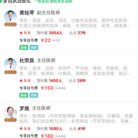
多点执业医生
科、泌尿外科、肾病科、外科、消化科、肿瘤科、感染科、康
一医多院 就医更多选择
复医学科、运动医学科、医学影像科重点专科20个，临床药
黄桂琴
副主任医师
事、神经内科、皮肤科、激光治疗、核医学、职业病诊断、神
擅长：脱发、皮炎、湿疹、过敏性皮肤病、瘙痒性皮肤病、
经外科临床质控中心7个，WHO研究与培训合作中心1个，重点
多点执业
红斑丘疹鳞屑性疾病、痤疮、生理性脱发、斑秃、雄激素性
实验室、各类研究所、中心近20个。
脱发、荨麻疹、过敏性湿疹、银屑病、寻常痤疮、溢脂性皮
9.9
预约量
2654人
从业
27年
炎、鱼鳞病、皮肤囊肿、疣、真菌性皮肤病、物理性皮肤
￥22
专享挂号费
￥72
病、动物性皮肤病。
医保
西医
杜荣昌
主任医师
擅长：皮炎、湿疹、灰指甲、甲沟炎、痤疮、荨麻疹、脱
多点执业
发、斑秃、银屑病、白癜风、酒糟鼻、皮肤血管瘤、胎记、
瘢痕疙瘩、结节性痒疹、激素脸、血管痣、太田痣、汗疱
9.9
预约量
1450人
从业
28年
疹、老年性白斑、职业病皮肤病、化妆品不良反应等常见皮
￥150
专享挂号费
￥300
肤病和疑难疾病，在皮肤病治疗领域有很深的造诣。
医保
西医
罗燕
主任医师
擅长：银屑病（寻常型银屑病、掌跖脓疱病)、白癜风、色素
多点执业
脱失、胎记的诊断与治疗；各型痤疮（寻常型痤疮)、荨麻
疹、湿疹、皮炎等过敏性皮肤病的综合治疗；病毒性皮肤
9.9
预约量
1080人
从业
41年
病、皮肌炎、红斑狼疮、硬皮病、瘢痕体质及脱发的诊治；
￥180
专享挂号费
￥230
擅长结合皮肤组织病理对皮肤肿瘤及疑难皮肤病进行精准诊