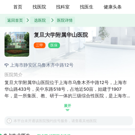
首页
找医院
找科室
找医生
健康头条
返回首页
选医院
医院详情
复旦大学附属华山医院
三甲
医保
上海市静安区乌鲁木齐中路12号
医院简介
复旦大学附属华山医院位于上海市乌鲁木齐中路12号，上海市
华山路433号，吴中东路518号，占地近50亩，始建于1907
年，是一所集医、教、研于一体的三级综合性医院，是上海市
医保定点单位。设有神经外科、手外科、神经病学、传染病
展开
学、中西医结合临床、泌尿外科、肾病科、心血管科、影像医
学和核医学、普外科重点学科10个，骨科、护理专科、检验
本平台未开通该医院预约挂号服务，请查看其他医院
科、重点实验室（手外科）、重点实验室（抗生素）、内分泌
科、神经外科、手外科、神经内科、中医专业（肺病）、皮肤