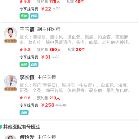
9.9
预约量
778人
从业
48年
￥22
专享挂号费
￥72
医保
西医
王玉霞
副主任医师
擅长：脑梗塞、脑中风、脑血管、癫痫、帕金森、震颤麻
多点执业
痹、脑血栓、脑中风后遗症、头痛、眩晕、老年病等神经内
科常见病和疑难杂症的诊治。
9.8
预约量
350人
从业
28年
￥31
专享挂号费
￥81
医保
西医
李长恒
主任医师
擅长：痤疮(青春痘)、银屑病（牛皮癣）、白癜风、湿疹、
多点执业
斑秃、全秃、扁平苔藓、体癣股癣、硬皮病、掌趾角化症、
血管炎、扁平疣、寻常疣、鱼鳞病及毛周角化症等各种皮肤
9.8
预约量
213人
病及皮肤方面疑难杂症。
￥258
专享挂号费
￥308
西医
其他医院有号医生
何怡发
主任医师