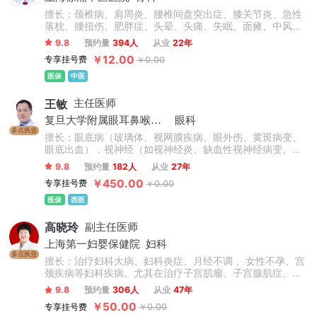
擅长：颈椎病、肩周炎、腰椎间盘突出症、膝关节炎、急性
落枕、腰扭伤、肥胖症、头晕、头痛、失眠、面瘫、中风偏
瘫后遗症、脊柱侧弯、高低肩、长短腿、骨盆倾斜、上下交
9.8
预约量
394人
从业
22年
叉综合症、强直性脊柱炎、颈肩腰腿疼痛类疾病及脊柱健康
￥12.00
专享挂号费
￥0.00
管理等相关疾病。
医保
中医
王敏
主任医师
复旦大学附属眼耳鼻喉科医院
眼科
多点执业
擅长：眼底病（玻璃体、视网膜疾病、眼外伤、黄斑病变、
眼底出血），视神经（如视神经炎、缺血性视神经病变、视
神经脊髓炎、Leber遗传性视神经病变、瞳孔异常）。
9.8
预约量
182人
从业
27年
￥450.00
专享挂号费
￥0.00
医保
西医
高晓玲
副主任医师
上海第一妇婴保健院
妇科
多点执业
擅长：治疗妇科大病、妇科炎症、月经不调 、女性不孕、宫
颈疾病等妇科疾病。尤其在治疗子宫肌瘤、子宫腺肌症、子
宫内膜异位症等方面拥有丰富的临床诊疗经验和见解。
9.8
预约量
306人
从业
47年
￥50.00
专享挂号费
￥0.00