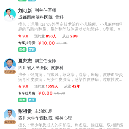
刘可新
副主任医师
成都西南脑科医院
骨科
擅长：运用Ilizarov外固定技术治疗小儿脑瘫、小儿麻痹症引
起的马蹄内翻足、足外翻等肢体运动功能障碍，O型腿、X型
腿、肢体不等长、骨不连接、髋关节脱位以及各类脑血管疾
9.8
预约量
856人
从业
28年
病引起肢体偏瘫等肢体矫形手术。
￥10.00
专享挂号费
￥0.00
医保
西医
夏邦志
副主任医师
四川省人民医院
皮肤科
多点执业
擅长：银屑病，白癜风，荨麻疹，湿疹，痤疮，皮肤血管炎
病毒性皮肤病，免疫性皮肤病，感染性皮肤病，过敏性皮肤
病，皮肤美容等疾病的诊疗。
9.8
预约量
1559人
从业
42年
￥0.00
专享挂号费
￥0.00
医保
西医
彭祖贵
主治医师
四川大学华西医院
精神心理
多点执业
擅长：青少年及成人的抑郁症、焦虑症、躁狂症、双相情感