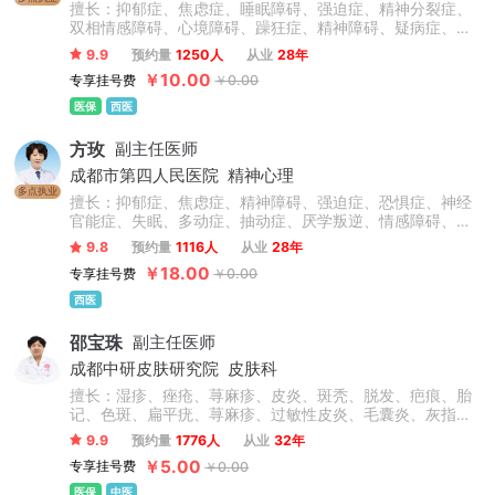
擅长：抑郁症、焦虑症、睡眠障碍、强迫症、精神分裂症、
双相情感障碍、心境障碍、躁狂症、精神障碍、疑病症、人
格障碍、妄想症、应激障碍、神经官能症等，尤其擅长儿童
9.9
预约量
1250人
从业
28年
青少年心理障碍、精神障碍及情绪障碍的心理治疗、物理治
￥10.00
专享挂号费
￥0.00
疗、药物治疗等。
医保
西医
方玫
副主任医师
成都市第四人民医院
精神心理
多点执业
擅长：抑郁症、焦虑症、精神障碍、强迫症、恐惧症、神经
官能症、失眠、多动症、抽动症、厌学叛逆、情感障碍、幻
听、疑病症、躯体症状障碍、头晕头痛、植物神经紊乱、成
9.8
预约量
1116人
从业
28年
瘾心理、厌食症等多种状况。在治疗方面，尤其擅长结合药
￥18.00
专享挂号费
￥0.00
物治疗与个性化物理综合疗法，效果显著。同时，针对厌
学、叛逆、学习困难、注意缺陷多动障碍、情感障碍及情绪
西医
行为障碍等问题，能够提供专业的药物治疗和心理咨询服
务。
邵宝珠
副主任医师
成都中研皮肤研究院
皮肤科
擅长：湿疹、痤疮、荨麻疹、皮炎、斑秃、脱发、疤痕、胎
记、色斑、扁平疣、荨麻疹、过敏性皮炎、毛囊炎、灰指
甲、带状疱疹后遗症、趾疣、酒糟鼻、白癜风、银屑病、鱼
9.9
预约量
1776人
从业
32年
鳞病、皮肤瘙痒症、毛周角化、玫瑰糠疹.淀粉样变等。
￥5.00
专享挂号费
￥0.00
医保
中医