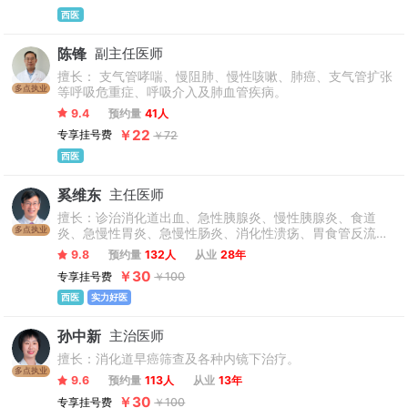
碍、老年痴呆。
西医
陈锋
副主任医师
擅长： 支气管哮喘、慢阻肺、慢性咳嗽、肺癌、支气管扩张
多点执业
等呼吸危重症、呼吸介入及肺血管疾病。
9.4
预约量
41人
￥22
专享挂号费
￥72
西医
奚维东
主任医师
擅长：诊治消化道出血、急性胰腺炎、慢性胰腺炎、食道
多点执业
炎、急慢性胃炎、急慢性肠炎、消化性溃疡、胃食管反流
病、消化道肿瘤、溃疡性结肠炎、急慢性胆囊炎、功能性胃
9.8
预约量
132人
从业
28年
肠病等常见病、多发病及一些疑难杂症以及胃肠镜、超声内
￥30
专享挂号费
￥100
镜、ERCP等检查和各种消化内镜下的治疗技术，尤其擅长
ERCP下的各项治疗。
西医
实力好医
孙中新
主治医师
擅长：消化道早癌筛查及各种内镜下治疗。
多点执业
9.6
预约量
113人
从业
13年
￥30
专享挂号费
￥100