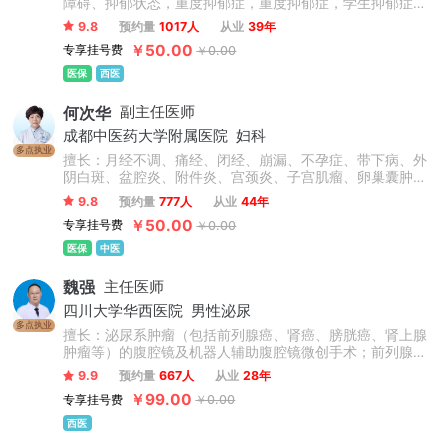
障碍、抑郁状态，重度抑郁症，重度抑郁症，学生抑郁症，
青少年抑郁症，抑郁复发，心理障碍，儿童心理问题，青少
9.8
预约量
1017人
从业
39年
年心理问题，孩子厌学，考试焦虑，叛逆精神分裂症等精神
￥50.00
专享挂号费
￥0.00
心理疾病的治疗。尤其擅长对精神分裂症急性期控制、维持
期治疗、康复指导预防复发及青少年心理障碍、创伤性应激
医保
西医
障碍等的治疗。
何次华
副主任医师
成都中医药大学附属医院
妇科
多点执业
擅长：月经不调、痛经、闭经、崩漏、不孕症、带下病、外
阴白斑、盆腔炎、附件炎、宫颈炎、子宫肌瘤、卵巢囊肿、
抑郁症、更年期综合征、内分泌失调、乳腺增生、面部色
9.8
预约量
777人
从业
44年
斑、面部痤疮等多种妇科常见病、多发病及疑难杂症，且疗
￥50.00
专享挂号费
￥0.00
效颇佳。
医保
中医
魏强
主任医师
四川大学华西医院
男性泌尿
多点执业
擅长：泌尿系肿瘤（包括前列腺癌、肾癌、膀胱癌、肾上腺
肿瘤等）的腹腔镜及机器人辅助腹腔镜微创手术；前列腺增
生、膀胱肿瘤等的经尿道手术等。
9.9
预约量
667人
从业
28年
￥99.00
专享挂号费
￥0.00
西医