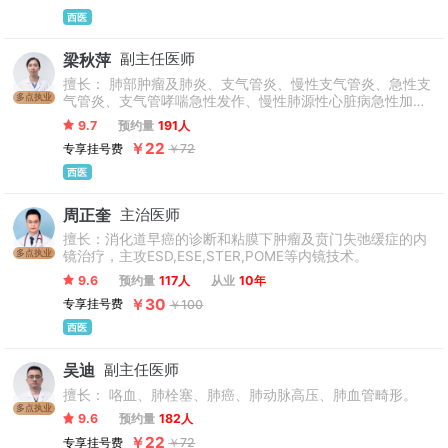
西医
梁秋萍
副主任医师
擅长： 肺部肿瘤及肺炎、支气管炎、慢性支气管炎、急性支
多点执业
气管炎、支气管哮喘急性发作、慢性肺源性心脏病急性加重
期、支气管扩张、慢性阻塞性肺疾病等肺部感染性疾病。
9.7
预约量
191人
￥22
专享挂号费
￥72
西医
周正奎
主治医师
擅长：消化道早癌的诊断和粘膜下肿瘤及贲门失弛缓症的内
多点执业
镜治疗，主攻ESD,ESE,STER,POME等内镜技术。
9.6
预约量
117人
从业
10年
￥30
专享挂号费
￥100
西医
吴迪
副主任医师
擅长： 咯血、肺栓塞、肺癌、肺动脉高压、肺血管畸形。
多点执业
9.6
预约量
182人
￥22
专享挂号费
￥72