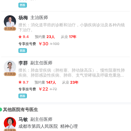
西医
杨梅
主治医师
擅长：消化道早癌的诊断和治疗，小肠疾病诊治及各种内镜
多点执业
下治疗。
9.4
预约量
23人
从业
17年
￥30
专享挂号费
￥100
西医
李群
副主任医师
擅长：肺血管疾病（肺栓塞、肺动脉高压）、慢性阻塞性肺
多点执业
疾病、肺部感染性疾病、肺癌、支气管哮喘及呼吸危重急症
等的诊治及抢救。
9.7
预约量
147人
从业
23年
￥22
专享挂号费
￥72
西医
其他医院有号医生
马敏
副主任医师
成都市第四人民医院
精神心理
多点执业