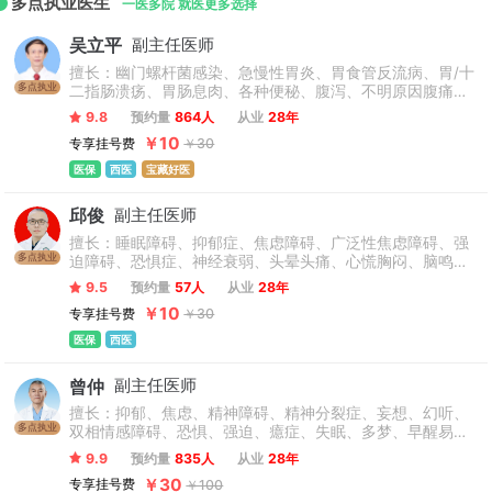
多点执业医生
一医多院 就医更多选择
吴立平
副主任医师
擅长：幽门螺杆菌感染、急慢性胃炎、胃食管反流病、胃/十
多点执业
二指肠溃疡、胃肠息肉、各种便秘、腹泻、不明原因腹痛等
胃肠系统常见病多发病的诊治及消化道内窥镜检查治疗,特别
9.8
预约量
864人
从业
28年
对消化系统的功能性胃肠病及一些疑难杂症有见解，采用中
￥10
专享挂号费
￥30
西医结合治疗取得良好的疗效。
医保
西医
宝藏好医
邱俊
副主任医师
擅长：睡眠障碍、抑郁症、焦虑障碍、广泛性焦虑障碍、强
多点执业
迫障碍、恐惧症、神经衰弱、头晕头痛、心慌胸闷、脑鸣耳
鸣、躯体形式障碍、植物神经紊乱、神经官能症、进食障
9.5
预约量
57人
从业
28年
碍、心境障碍、双相情感障碍、精神分裂症、妄想症、器质
￥10
专享挂号费
￥30
性精神障碍、应激相关障碍等心理卫生各阶段问题的处置及
各种相关疾病的诊治。
医保
西医
曾仲
副主任医师
擅长：抑郁、焦虑、精神障碍、精神分裂症、妄想、幻听、
多点执业
双相情感障碍、恐惧、强迫、癔症、失眠、多梦、早醒易
醒、头痛、头晕、头昏、耳鸣、脑鸣、胸闷、心慌、气短、
9.9
预约量
835人
从业
28年
手抖、酒精依赖、更年期综合征、神经官能症、植物神经紊
￥30
专享挂号费
￥100
乱、神经衰弱、躯体形式障碍、癫痫、帕金森病、认知障