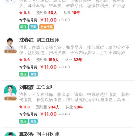
擅长：各类鼻炎、鼻窦炎、过敏性鼻炎、鼻息肉、鼻甲肥
大、耳聋耳鸣、中耳炎、鼓膜穿孔、急慢性咽炎、声带息
肉、声带小结等耳鼻喉疾病运用传统手术技巧和内窥镜技术
9.3
预约量
50人
从业
18年
相结合开展诊疗。
￥11.00
专享挂号费
￥0.00
医保
西医
患者推荐
沈春红
副主任医师
擅长：多囊卵巢综合征，卵巢早衰，排卵障碍，输卵管性不
多点执业
孕，盆腔粘连，妇科肿瘤，子宫内膜异位，月经不调等妇科
内分泌疾病及不孕疑难杂症。
9.6
预约量
159人
从业
32年
￥11.00
专享挂号费
￥0.00
医保
西医
刘晓霞
主任医师
擅长：三叉神经痛、帕金森、癫痫、中风后遗症康复，脑外
多点执业
伤康复，脊髓疾病康复，神经系统疾病治疗与康复，高压氧
治疗腰椎间盘突出症、颈椎症、吞咽障碍、面神经麻痹、偏
9.8
预约量
234人
从业
28年
瘫、截瘫、关节炎及睡眠障碍等疾病康复。
￥11.00
专享挂号费
￥0.00
医保
西医
戴彩香
副主任医师