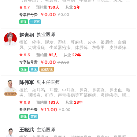
（青春痘）、毛囊炎、银屑病（牛皮癣）等脱发、斑秃、痤
疮（青春痘）银屑病、白癜风、鱼鳞病等皮肤病。
9.7
预约量
130人
从业
2年
￥0.00
专享挂号费
￥0.00
医保
中西医
赵素娟
执业医师
擅长：痤疮、脱发、湿疹、荨麻疹、皮炎、银屑病、白癜
风、尖锐湿疣、生殖器疱疹、体股藓、灰指甲、皮肤瘙痒等
常见及疑难性皮肤病，专注于各类皮肤病的个体化、规范化
9.5
预约量
82人
从业
22年
诊疗，注重病因溯源与综合调理。
￥0.00
专享挂号费
￥0.00
医保
西医
宝藏好医
陈伟军
副主任医师
擅长：如耳鸣、耳聋、中耳炎、鼻炎、鼻窦炎、鼻出血、咽
多点执业
炎、咽喉炎、鼾症、声带疾病等耳部疾病、鼻腔疾病、咽喉
部的良恶性疾病及耳鼻咽喉科疑难杂症的诊断与治疗。
9.8
预约量
183人
从业
28年
￥11.00
专享挂号费
￥0.00
医保
西医
王晓武
主治医师