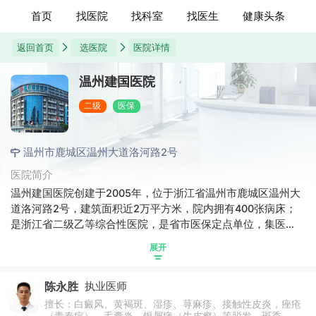
首页
找医院
找科室
找医生
健康头条
返回首页
选医院
医院详情
温州建国医院
二级
医保
温州市鹿城区温州大道洛河路2号
医院简介
温州建国医院创建于2005年，位于浙江省温州市鹿城区温州大
道洛河路2号，建筑面积近2万平方米，院内拥有400张病床；
是浙江省二级乙等综合性医院，是省市医保定点单位，集医
疗、教学、预防、康复、临床医疗与整体护理为一体，医院致
展开
力于创建现代化、智慧化建设，努力建设一所浙南地区有影响
力的“大康复、强专科”的综合性医院。
陈永胜
执业医师
擅长：白癜风、黄褐斑、湿疹、荨麻疹、接触性皮炎，痤疮