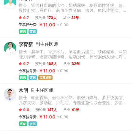
擅长：肾内科疾病的诊治，如糖尿病、糖尿病性肾病、急、
慢性肝病、高血压、高血压性肾病、痛风、痛风性肾病、慢
性肾功能不全、尿路结石、尿路感染等经验丰富。
9.7
预约量
173人
从业
31年
￥11.00
专享挂号费
￥0.00
医保
西医
李育新
副主任医师
擅长：脑卒中、骨折术后、脑溢血后遗症、肢体偏瘫、认知
能力障碍、语言功能障碍、运动损伤、神经损伤及慢性疼痛
等，熟练掌握康复医学专业基本理论知识。
9.7
预约量
168人
从业
32年
￥11.00
专享挂号费
￥0.00
医保
西医
宝藏好医
常明
副主任医师
擅长：帕金森病、坐骨神经痛、肌张力障碍、多系统萎缩、
共济失调、多动症、抽动症、脊髓亚急性联合变性、多发性
硬化、失眠、脑血管病后遗症、不宁腿综合征、肌病、头
9.6
预约量
147人
从业
41年
晕、头痛、癫痫、手麻、脚麻等神经系统疾病及老年危重症
￥11.00
专享挂号费
￥0.00
救治及慢病综合管理有丰富的临床经验。
医保
西医