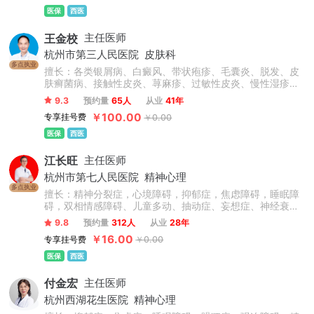
阴茎矫正等。
医保
西医
王金校
主任医师
杭州市第三人民医院
皮肤科
多点执业
擅长：各类银屑病、白癜风、带状疱疹、毛囊炎、脱发、皮
肤癣菌病、接触性皮炎、荨麻疹、过敏性皮炎、慢性湿疹、
甲沟炎、玫瑰痤疮、紫癜、甲癣、头癣、鱼鳞病、玫瑰糠
9.3
预约量
65人
从业
41年
疹、多形红斑等顽固性皮肤病的治疗。
￥100.00
专享挂号费
￥0.00
医保
西医
江长旺
主任医师
杭州市第七人民医院
精神心理
多点执业
擅长：精神分裂症，心境障碍，抑郁症，焦虑障碍，睡眠障
碍，双相情感障碍、儿童多动、抽动症、妄想症、神经衰
弱、神经官能症、植物神经功能紊乱、躯体化障碍、应激障
9.8
预约量
312人
从业
28年
碍等精神科常见疾病的诊断及治疗，对青少年学习压力、叛
￥16.00
专享挂号费
￥0.00
逆、网瘾厌学、情感问题、社交障碍，人际交往及亲子关系
等心理问题的心理咨询具有丰富的经验。
医保
西医
付金宏
主任医师
杭州西湖花生医院
精神心理