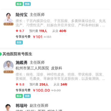
医保
西医
陆传宝
主任医师
擅长：子宫内膜异位症、子宫肌瘤、多囊卵巢综合症、先兆
多点执业
流产、习惯性流产、妊娠合并症并发症、产科各种妊娠，妇
科不孕症、复杂性阴道炎等的诊治，妇科手术，卵巢肿瘤、
9.7
预约量
119人
从业
40年
子宫腺肌症等手术。
￥101
专享挂号费
￥151
西医
其他医院有号医生
施鑑勇
主任医师
杭州市第三人民医院
皮肤科
多点执业
擅长：痤疮、湿疹、神经性皮炎、疤痕、带状疱疹、脱发、
黄褐斑、毛囊炎、荨麻疹等常见皮肤疾病，以及银屑病、白
癜风等皮肤科疑难病的临床诊治，在皮肤病中西医结合抗复
9.8
预约量
256人
从业
34年
发方面有深入研究。
￥100.00
专享挂号费
￥0.00
医保
西医
韩瑞玲
副主任医师