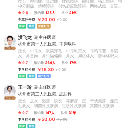
擅长：抑郁症、焦虑症、睡眠障碍、躁狂症、强迫障碍、精
神分裂症、情绪障碍、创伤后应激障碍、网络成瘾、言语与
思维障碍、孤独症谱系障碍 (自闭症)、多动症、抽动症、精
9.8
预约量
125人
从业
41年
神发育迟滞、学习困难等。
￥20.00
专享挂号费
￥0.00
医保
西医
宝藏好医
洪飞龙
副主任医师
杭州市第一人民医院
耳鼻喉科
多点执业
擅长：中耳炎、鼓膜穿孔、中耳乳突炎、耳鸣耳聋；鼻窦
炎、鼻息肉、鼻中隔偏曲、鼻炎；扁桃体炎、腺样体肥大、
鼾症、声带疾病、咽炎、喉炎等耳鼻喉科常见病、多发病的
9.7
预约量
264人
从业
17年
诊断和治疗。
￥15.30
专享挂号费
￥0.00
医保
西医
实力好医
王一玲
副主任医师
杭州市第三人民医院
皮肤科
多点执业
擅长：皮炎、湿疹、脱发、荨麻疹、疣、带状疱疹、痤疮、
毛囊炎、细菌性皮肤病、过敏性皮肤病、真菌性皮肤病、瘙
痒性皮肤病、皮肤癣菌病等常见皮肤病及皮肤美容、皮肤少
9.7
预约量
147人
从业
31年
见疑难病诊治有较丰富经验。
￥50.00
专享挂号费
￥0.00
医保
西医