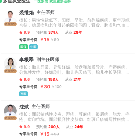
多点执业医生
一医多院 就医更多选择
裘维焰
主任医师
擅长：男性性欲低下、阳痿、早泄、前列腺疾病、更年期综
多点执业
合征，糖尿病和老年引起的阳痿问题，肾虚、脾虚和气血亏
虚的调养。专注于健康管理及中医&quot;治未病&quot;理
9.9
预约量
374人
从业
28年
念，擅长体质辨识与辨证施养。
￥15
专享挂号费
￥50
医保
中医
李根翠
副主任医师
擅长：胎儿异常、异常妊娠、胎盘和胎膜异常、产褥疾病、
多点执业
分娩并发症、妊娠剧吐、胎儿先天畸形、胎儿生长受限、巨
大胎儿、死胎、多胎妊娠、流产、宫外孕、早产、过期妊
9.6
预约量
158人
从业
21年
娠、前置胎盘、胎盘早剥、胎膜早破、脐带异常、羊水异
￥30
专享挂号费
￥100
常、产褥感染、产后出血、产褥期抑郁症、子宫破裂等正常
产科的围产期保健，高危产科的诊治。熟练掌握各类产科手
西医
术：新式剖宫产术、困难剖宫产术、各种子宫捆绑手术治疗
难治性产科出血、产科急诊子宫切除术、宫颈环扎、产钳助
沈斌
主任医师
产等技术。
擅长：面部敏感性皮炎、湿疹、荨麻疹、银屑病、脱发、痤
多点执业
疮、痘印痘坑、面部损容性皮肤病、红斑丘疹鳞屑性疾病、
色素障碍性疾病等中西医结合治疗。
9.9
预约量
260人
从业
24年
￥15
专享挂号费
￥50