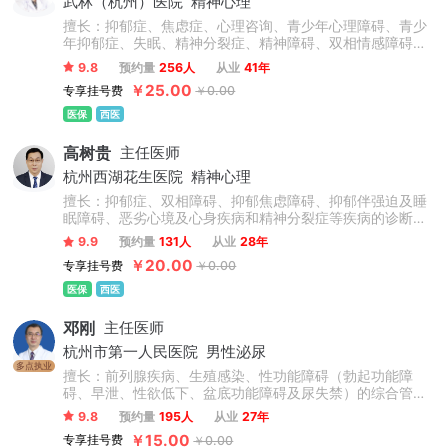
武林（杭州）医院
精神心理
擅长：抑郁症、焦虑症、心理咨询、青少年心理障碍、青少
年抑郁症、失眠、精神分裂症、精神障碍、双相情感障碍、
恐惧症、多动症、抽动症、妄想症、强迫症、社交恐惧症、
9.8
预约量
256人
从业
41年
神经衰弱、心理障碍、躯体化障碍、头晕头痛、植物神经紊
￥25.00
专享挂号费
￥0.00
乱、酒瘾、网瘾等精神心理疾病。
医保
西医
高树贵
主任医师
杭州西湖花生医院
精神心理
擅长：抑郁症、双相障碍、抑郁焦虑障碍、抑郁伴强迫及睡
眠障碍、恶劣心境及心身疾病和精神分裂症等疾病的诊断及
预防。
9.9
预约量
131人
从业
28年
￥20.00
专享挂号费
￥0.00
医保
西医
邓刚
主任医师
杭州市第一人民医院
男性泌尿
多点执业
擅长：前列腺疾病、生殖感染、性功能障碍（勃起功能障
碍、早泄、性欲低下、盆底功能障碍及尿失禁）的综合管
理，包括低能量冲击波治疗、性感集中训练治疗、人工支撑
9.8
预约量
195人
从业
27年
体植入术及人工尿道括约肌植入术。在生殖整形领域，精通
￥15.00
专享挂号费
￥0.00
包皮过长、阴茎延长术、阴茎增粗术、尿道下裂修复、隐匿