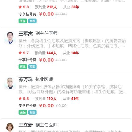
复发治疗；外伤疤痕、手术疤痕、凹陷疤痕、剖腹产疤痕等
常见疤痕的精细化修复；青少儿烧烫伤疤痕、功能障碍疤
9.8
预约量
212人
从业
31年
痕、浅表性疤痕治疗；痤疮；祛痘；痘坑痘印；妊娠纹；萎
￥0.00
专享挂号费
￥0.00
缩纹；洗纹身；黄褐斑；雀斑；太田痣；色素沉着；去斑；
激光祛斑、激光美容；胎记；激光点痣；色素痣；腋臭治疗
医保
西医
等。
王军杰
副主任医师
擅长：各类增生性疤痕及疤痕疙瘩（瘢痕疙瘩）的抗复发治
疗；外伤疤痕、手术疤痕、凹陷性疤痕、色素沉着疤痕、剖
腹产疤痕等常见疤痕医学综合修复；青少儿疤痕综合治疗与
9.7
预约量
144人
从业
14年
康复管理；唇腭裂疤痕的美观性修复；烧烫伤疤痕；创面修
￥0.00
专享挂号费
￥0.00
复；痤疮及痘坑痘印的联合治疗；妊娠纹、萎缩纹修复；腋
臭微创治疗；洗纹身；胎记；雀斑；黄褐斑；色素斑；色素
医保
西医
痣；祛痘；激光美容；激光祛斑；激光点痣。
苏万珠
执业医师
擅长：疤痕性肢体及器官功能障碍（如关节挛缩、蹼状疤
痕、眼睑/口唇外翻）的松解与功能重建；增生性疤痕、疤痕
疙瘩的抗复发治疗；外伤疤痕、手术疤痕、剖腹产疤痕及面
9.8
预约量
110人
从业
41年
部损容性疤痕的美容性修复；同时精于痘坑痘印、洗纹身、
￥0.00
专享挂号费
￥0.00
妊娠纹、浅表性疤痕、色素沉着疤痕等皮肤问题的精细化治
疗与改善；腋臭微创治疗。
医保
西医
王立新
副主任医师