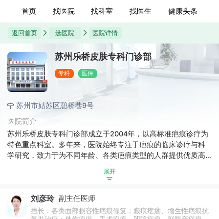
首页
找医院
找科室
找医生
健康头条
返回首页
选医院
医院详情
苏州乐桥皮肤专科门诊部
专科
医保
苏州市姑苏区憩桥巷9号
医院简介
苏州乐桥皮肤专科门诊部成立于2004年，以高标准疤痕诊疗为
特色重点科室。多年来，医院始终专注于疤痕的临床诊疗与科
学研究，致力于为不同年龄、各类疤痕类型的人群提供优质高
效的诊疗服务，是江苏省深受患者信赖的疤痕专科机构。配备
展开
30余种国际先进祛疤设备，并由一支平均20余年临床经验的资
深医生团队坐诊。针对增生、凹陷、疙瘩等各类型疤痕，提供
刘彦玲
副主任医师
科学、个性化的综合治疗方案。
擅长：各类面部损容性疤痕修复；瘢痕疙瘩、增生性疤痕抗