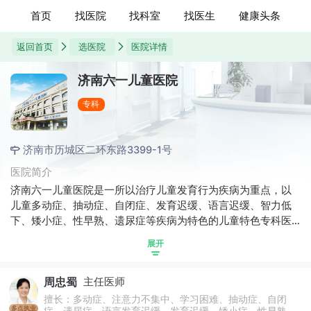
首页
找医院
找科室
找医生
健康头条
返回首页
选医院
医院详情
济南六一儿童医院
专科
济南市历城区二环东路3399-1号
医院简介
济南六一儿童医院是一所以治疗儿童发育行为疾病为重点，以
儿童多动症、抽动症、自闭症、发育迟缓、语言迟缓、智力低
下、矮小症、性早熟、遗尿症等疾病为特色的儿童特色专科医
院。医院拥有一支经验丰富的医疗团队，专业为0到18岁儿童提
展开
供全方位、精益化的诊疗服务。
周忠蜀
主任医师
擅长：多动症、注意力不集中、学习困难、抽动症、自闭
多点执业