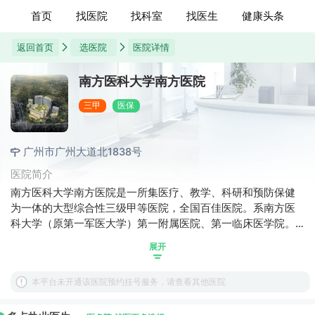
首页
找医院
找科室
找医生
健康头条
返回首页
选医院
医院详情
南方医科大学南方医院
三甲
医保
广州市广州大道北1838号
医院简介
南方医科大学南方医院是一所集医疗、教学、科研和预防保健
为一体的大型综合性三级甲等医院，全国百佳医院。系南方医
科大学（原第一军医大学）第一附属医院、第一临床医学院。
医院创建于1941年，2004年8月随大学由军队移交广东省。南
展开
方医院综合排名在国内权威排行榜中稳定在15名左右，有15个
专科进入中国最佳专科排行榜（复旦版）前十或得到提名，是
本平台未开通该医院预约挂号服务，请查看其他医院
国家（创伤）区域医疗中心、广东省高水平医院“登峰计划”首批
重点建设单位和国家区域中医（风湿病科）诊疗中心。