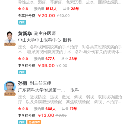
异性皮炎、湿疹、荨麻疹、色素沉着、皮炎、面部敏感肌肤
及过敏性皮肤病、常见病及疑难杂症治疗。
9.8
预约量
1513人
从业
28年
￥20.00
专享挂号费
￥60.00
西医
黄新华
副主任医师
中山大学中山眼科中心
眼科
多点执业
擅长：各种视网膜脱离的手术治疗，对各类黄斑部疾病的手
术 、糖尿病视网膜病变的手术、各种与外伤有关的玻璃体视
网膜病的治疗均有深入研究。对眼底病的激光治疗及与玻璃
9.9
预约量
677人
从业
28年
体、视网膜疾病有关的白内障治疗也有丰富的临床经验。
￥39.00
专享挂号费
￥0.00
西医
孙丽
副主任医师
广东药科大学附属第一医院
眼科
多点执业
擅长：近视防控、远视、散光、斜视、弱视、双眼视功能治
疗，以及角膜塑形镜验配、离焦软镜验配、斜视手术治疗，
在早发性及进展性近视及高度近视防控方面有丰富的临床经
9.8
预约量
668人
从业
17年
验。
￥12.00
专享挂号费
￥0.00
西医
患者推荐