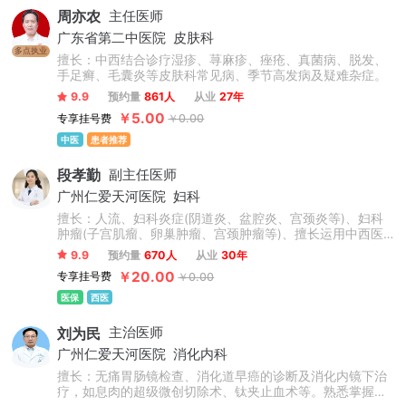
周亦农
主任医师
广东省第二中医院
皮肤科
多点执业
擅长：中西结合诊疗湿疹、荨麻疹、痤疮、真菌病、脱发、
手足癣、毛囊炎等皮肤科常见病、季节高发病及疑难杂症。
9.9
预约量
861人
从业
27年
￥5.00
专享挂号费
￥0.00
中医
患者推荐
段孝勤
副主任医师
广州仁爱天河医院
妇科
擅长：人流、妇科炎症(阴道炎、盆腔炎、宫颈炎等)、妇科
肿瘤(子宫肌瘤、卵巢肿瘤、宫颈肿瘤等)、擅长运用中西医
结合及先进技术诊疗各种多囊卵巢综合征、子宫内膜异位
9.9
预约量
670人
从业
30年
症、子宫腺肌症、痛经、女性不孕等。娴熟操作妇科微创手
￥20.00
专享挂号费
￥0.00
术，如腹腔镜下子宫肌瘤及卵巢肿瘤剔除、盆腔炎症粘连分
粘、处女膜修复、生殖道畸形矫正等手术。
医保
西医
刘为民
主治医师
广州仁爱天河医院
消化内科
擅长：无痛胃肠镜检查、消化道早癌的诊断及消化内镜下治
疗，如息肉的超级微创切除术、钛夹止血术等。熟悉掌握消