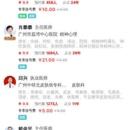
化内科常见病、多发病的诊治。
9.9
预约量
458人
从业
24年
￥10.00
专享挂号费
￥0.00
医保
西医
肖攀攀
主任医师
广州市荔湾中心医院
精神心理
多点执业
擅长：失眠、抑郁、焦虑、强迫、恐惧、植物神经紊乱、神
经衰弱、躁狂症、双相情感障碍，精神分裂症等精神心理疾
病。
9.9
预约量
1684人
从业
28年
￥21.00
专享挂号费
￥0.00
西医
邱兴
执业医师
广州中研北皮肤病专科门诊
皮肤科
擅长：青春痘、白癜风、皮炎、荨麻疹、银屑病、毛囊炎、
湿疹、痤疮、脱发、头癣、体股癣、手足癣等皮肤病采用中
西医结合治疗与免疫疗法治疗。
9.6
预约量
1273人
从业
11年
￥5.00
专享挂号费
￥0.00
西医
戴俊平
主任医师