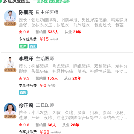
多点执业医生
一医多院 就医更多选择
陈鹏亮
副主任医师
擅长：勃起功能障碍、阳痿早泄、男性尿路感染、精索静脉
多点执业
曲张、泌尿系炎症，尿道炎、前列腺炎、包皮过长、包茎、
以及外生殖器整形、阴茎弯曲矫正、阴茎延长等微创生殖矫
9.8
预约量
535人
从业
21年
正术。
￥15
专享挂号费
￥50
医保
西医
李恩泽
主治医师
擅长：抑郁障碍、焦虑障碍、睡眠障碍、双相障碍、精神分
多点执业
裂症、头晕头痛、神经性头痛、脑鸣、神经性眩晕、多动
症、抽动症、语言障碍、精神发育迟缓及人格障碍等疾病的
9.5
预约量
155人
从业
20年
诊治。
￥0
专享挂号费
￥10
西医
徐正莉
主任医师
擅长：小儿发热、久咳、久喘、厌食、疳积、腹泻、便秘、
多点执业
遗尿、汗证、夜啼、注意力缺陷综合症等中西医结合治疗小
儿常见病、多发病。在治疗抽动秽语综合症、小儿惊厥、肾
9.6
预约量
66人
从业
28年
炎、幼年类风湿病、紫癜等疾病积累了较丰富的临床经验。
￥60
专享挂号费
￥100