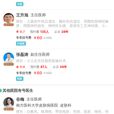
中医
王升旭
主任医师
擅长：儿童的中风后遗症、脑外伤后遗症、周围性面神经麻
多点执业
痹、周围神经损伤、神经性头痛、原发性三叉神经痛、小儿
脑瘫、各种神经症、颈性眩晕、颈椎病、肩周炎、腰腿痛、
9.7
预约量
135人
从业
28年
针刺减肥、过敏性鼻炎、支气管哮喘、顽固性癫痫。（只接
￥60
专享挂号费
￥100
诊1-18岁）
中西医
张磊涛
副主任医师
擅长：小儿先天性唇腭裂修补术。
多点执业
9.6
预约量
87人
从业
26年
￥60
专享挂号费
￥100
西医
其他医院有号医生
谷梅
主任医师
南方医科大学皮肤病医院
皮肤科
多点执业
擅长：白癜风、银屑病、带状疱疹、疤痕、脱发、痤疮、特