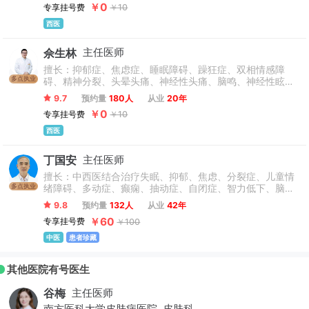
￥0
专享挂号费
￥10
与治疗，特别对难治性精神病的治疗有一定心得。对精神障
碍患者的妊娠问题有丰富的临床经验和科学见解，擅长诊治
西医
妊娠问题及代谢综合症心理问题及心理干预。
佘生林
主任医师
擅长：抑郁症、焦虑症、睡眠障碍、躁狂症、双相情感障
多点执业
碍、精神分裂、头晕头痛、神经性头痛、脑鸣、神经性眩
晕、多动症、抽动症、语言障碍、精神发育迟缓、青少年期
9.7
预约量
180人
从业
20年
情绪行为障碍等各种精神疾病的诊治、早期干预和治疗，以
￥0
专享挂号费
￥10
及各种心理障碍的认知行为治疗咨询、全病程综合精神康复
培训。擅长孕产妇精神心理障碍咨询与诊疗。
西医
丁国安
主任医师
擅长：中西医结合治疗失眠、抑郁、焦虑、分裂症、儿童情
多点执业
绪障碍、多动症、癫痫、抽动症、自闭症、智力低下、脑
瘫、语言发育迟缓、心理障碍等精神障碍及抗精神病药物副
9.8
预约量
132人
从业
42年
反应。（只接诊1-18岁）
￥60
专享挂号费
￥100
中医
患者珍藏
其他医院有号医生
谷梅
主任医师