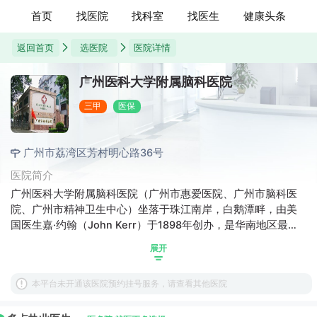
首页
找医院
找科室
找医生
健康头条
返回首页
选医院
医院详情
广州医科大学附属脑科医院
三甲
医保
广州市荔湾区芳村明心路36号
医院简介
广州医科大学附属脑科医院（广州市惠爱医院、广州市脑科医
院、广州市精神卫生中心）坐落于珠江南岸，白鹅潭畔，由美
国医生嘉·约翰（John Kerr）于1898年创办，是华南地区最大
的三级甲等脑科医院。医院占地面积8万多平方米，分设芳村总
展开
院、江村院区和荔湾门诊部，担负着广州市乃至华南地区的精
神心理的医疗、教学、科研、预防、康复重任，是华南地区精
本平台未开通该医院预约挂号服务，请查看其他医院
神、神经疾病疑难重症诊疗中心。医院现有职工1400余人，具
有高级技术职称者200余人，中级技术职称约400人，医学博