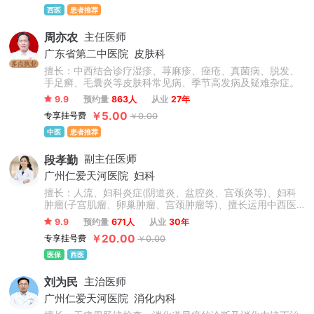
西医
患者推荐
周亦农
主任医师
广东省第二中医院
皮肤科
多点执业
擅长：中西结合诊疗湿疹、荨麻疹、痤疮、真菌病、脱发、
手足癣、毛囊炎等皮肤科常见病、季节高发病及疑难杂症。
9.9
预约量
863人
从业
27年
￥5.00
专享挂号费
￥0.00
中医
患者推荐
段孝勤
副主任医师
广州仁爱天河医院
妇科
擅长：人流、妇科炎症(阴道炎、盆腔炎、宫颈炎等)、妇科
肿瘤(子宫肌瘤、卵巢肿瘤、宫颈肿瘤等)、擅长运用中西医
结合及先进技术诊疗各种多囊卵巢综合征、子宫内膜异位
9.9
预约量
671人
从业
30年
症、子宫腺肌症、痛经、女性不孕等。娴熟操作妇科微创手
￥20.00
专享挂号费
￥0.00
术，如腹腔镜下子宫肌瘤及卵巢肿瘤剔除、盆腔炎症粘连分
粘、处女膜修复、生殖道畸形矫正等手术。
医保
西医
刘为民
主治医师
广州仁爱天河医院
消化内科