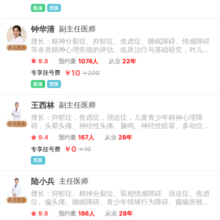
少年常见的情绪、心理疾病、心理行为问题的诊断和治疗。
医保
西医
钟华清
副主任医师
擅长：精神分裂症、抑郁症、焦虑症、睡眠障碍、情感障碍
多点执业
等各类精神心理疾病的评估、临床治疗与基础研究，对儿童
及青少年这一特殊群体的心理障碍的诊断和治疗有成果。
9.8
预约量
1074人
从业
22年
￥10
专享挂号费
￥200
医保
西医
王西林
副主任医师
擅长：抑郁症，焦虑症，强迫症，儿童青少年精神心理障
多点执业
碍，头晕头痛、神经性头痛、脑鸣、神经性眩晕、多动症、
抽动症、语言障碍、精神发育迟缓、睡眠障碍的药物治疗和
9.4
预约量
167人
从业
28年
心理治疗。婚姻家庭情感咨询。
￥0
专享挂号费
￥10
西医
陆小兵
主任医师
擅长：抑郁症、精神分裂症、双相情感障碍、强迫症、焦虑
多点执业
症、偏头痛、睡眠障碍、青少年情绪行为障碍、癫痫所致精
神障碍、老年痴呆、头晕头痛、神经性头痛、脑鸣、神经性
9.8
预约量
186人
从业
28年
眩晕、多动症、抽动症、语言障碍、精神发育迟缓等的诊断