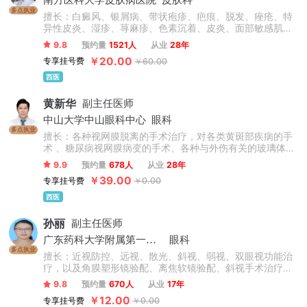
南方医科大学皮肤病医院
皮肤科
多点执业
擅长：白癜风、银屑病、带状疱疹、疤痕、脱发、痤疮、特
异性皮炎、湿疹、荨麻疹、色素沉着、皮炎、面部敏感肌肤
及过敏性皮肤病、常见病及疑难杂症治疗。
9.8
预约量
1521人
从业
28年
￥20.00
专享挂号费
￥60.00
西医
黄新华
副主任医师
中山大学中山眼科中心
眼科
多点执业
擅长：各种视网膜脱离的手术治疗，对各类黄斑部疾病的手
术 、糖尿病视网膜病变的手术、各种与外伤有关的玻璃体视
网膜病的治疗均有深入研究。对眼底病的激光治疗及与玻璃
9.9
预约量
678人
从业
28年
体、视网膜疾病有关的白内障治疗也有丰富的临床经验。
￥39.00
专享挂号费
￥0.00
西医
孙丽
副主任医师
广东药科大学附属第一医院
眼科
多点执业
擅长：近视防控、远视、散光、斜视、弱视、双眼视功能治
疗，以及角膜塑形镜验配、离焦软镜验配、斜视手术治疗，
在早发性及进展性近视及高度近视防控方面有丰富的临床经
9.8
预约量
670人
从业
17年
验。
￥12.00
专享挂号费
￥0.00