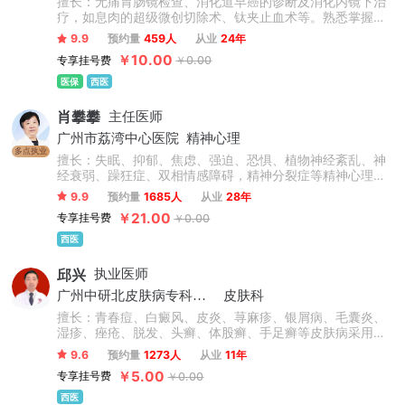
擅长：无痛胃肠镜检查、消化道早癌的诊断及消化内镜下治
疗，如息肉的超级微创切除术、钛夹止血术等。熟悉掌握消
化内科常见病、多发病的诊治。
9.9
预约量
459人
从业
24年
￥10.00
专享挂号费
￥0.00
医保
西医
肖攀攀
主任医师
广州市荔湾中心医院
精神心理
多点执业
擅长：失眠、抑郁、焦虑、强迫、恐惧、植物神经紊乱、神
经衰弱、躁狂症、双相情感障碍，精神分裂症等精神心理疾
病。
9.9
预约量
1685人
从业
28年
￥21.00
专享挂号费
￥0.00
西医
邱兴
执业医师
广州中研北皮肤病专科门诊
皮肤科
擅长：青春痘、白癜风、皮炎、荨麻疹、银屑病、毛囊炎、
湿疹、痤疮、脱发、头癣、体股癣、手足癣等皮肤病采用中
西医结合治疗与免疫疗法治疗。
9.6
预约量
1273人
从业
11年
￥5.00
专享挂号费
￥0.00
西医