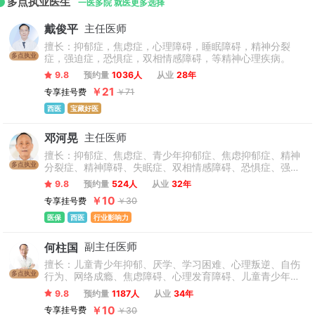
多点执业医生
士、硕士约200人。硕士研究生导师62人，博士研究生导师15
一医多院 就医更多选择
人，博士后导师15人，现有编制床位数1920张。
戴俊平
主任医师
擅长：抑郁症，焦虑症，心理障碍，睡眠障碍，精神分裂
多点执业
症，强迫症，恐惧症，双相情感障碍，等精神心理疾病。
9.8
预约量
1036人
从业
28年
￥21
专享挂号费
￥71
西医
宝藏好医
邓河晃
主任医师
擅长：抑郁症、焦虑症、青少年抑郁症、焦虑抑郁症、精神
多点执业
分裂症、精神障碍、失眠症、双相情感障碍、恐惧症、强迫
症、躁狂症、妄想症、青少年情绪障碍、厌学、心理叛逆、
9.8
预约量
524人
从业
32年
网络成瘾、神经衰弱、植物神经紊乱、情感障碍、广泛性焦
￥10
专享挂号费
￥30
虑障碍、微笑抑郁症、疑病症、社交恐怖症、惊恐障碍、神
经官能症等多种精神心理疾病，以及慢性疼痛各类躯体化障
医保
西医
行业影响力
碍。
何柱国
副主任医师
擅长：儿童青少年抑郁、厌学、学习困难、心理叛逆、自伤
多点执业
行为、网络成瘾、焦虑障碍、心理发育障碍、儿童青少年情
绪障碍、适应障碍、躯体形式障碍、抽动症、多动症、恐惧
9.8
预约量
1187人
从业
34年
症、强迫症、社交恐怖、失眠，睡眠障碍、躁狂分裂症、精
￥10
专享挂号费
￥30
神障碍、儿童青少年双相情感障碍及一些疑难病例等儿童青