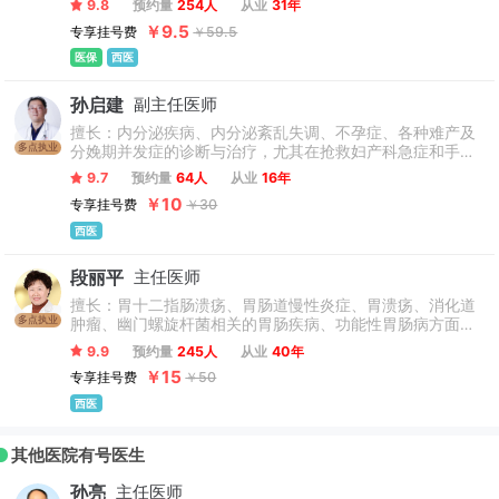
9.8
预约量
254人
从业
31年
红斑狼疮、皮肌炎、血管炎、银屑病和天疱疮等免疫性皮肤
￥9.5
专享挂号费
￥59.5
病。
医保
西医
孙启建
副主任医师
擅长：内分泌疾病、内分泌紊乱失调、不孕症、各种难产及
多点执业
分娩期并发症的诊断与治疗，尤其在抢救妇产科急症和手术
治疗妇产科疾病方面掌握一定经验。
9.7
预约量
64人
从业
16年
￥10
专享挂号费
￥30
西医
段丽平
主任医师
擅长：胃十二指肠溃疡、胃肠道慢性炎症、胃溃疡、消化道
多点执业
肿瘤、幽门螺旋杆菌相关的胃肠疾病、功能性胃肠病方面的
诊断及治疗。
9.9
预约量
245人
从业
40年
￥15
专享挂号费
￥50
西医
其他医院有号医生
孙亮
主任医师