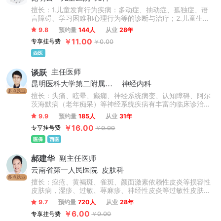
擅长：1.儿童发育行为疾病：多动症、抽动症、孤独症、语
言障碍、学习困难和心理行为等的诊断与治疗；2.儿童生长
发育问题：矮小症、性早熟等健康保健诊疗。
9.8
预约量
144人
从业
28年
￥11.00
专享挂号费
￥0.00
西医
谈跃
主任医师
昆明医科大学第二附属医院
神经内科
多点执业
擅长：头痛、眩晕、癫痫、神经系统病变、认知障碍、阿尔
茨海默病（老年痴呆）等神经系统疾病有丰富的临床诊治经
验。
9.9
预约量
185人
从业
31年
￥16.00
专享挂号费
￥0.00
医保
西医
郝建华
副主任医师
云南省第一人民医院
皮肤科
多点执业
擅长：痤疮、黄褐斑、雀斑、颜面激素依赖性皮炎等损容性
皮肤病，湿疹、过敏、荨麻疹、神经性皮炎等过敏性皮肤
病，红斑狼疮、硬皮病、皮肌炎等结缔组织病的诊治；在皮
9.7
预约量
720人
从业
28年
肤屏障修复、抗衰、激光美容方面亦有着深厚的临床经验。
￥6.00
专享挂号费
￥0.00