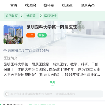
首页
找医院
找科室
找医生
健康头条
返回首页
选医院
医院详情
昆明医科大学第一附属医院
三甲
医保
云南省昆明市西昌路295号
医院简介
昆明医科大学第一附属医院是一所集医疗、教学、科研、干部
保健于一体的大型综合医院，医院建于1941年，原为“国立云南
大学医学院附属医院”（即云大医院），1993年被卫生部评定为
首批“三级甲等医院”。 学科齐全，技术力量雄厚，特色专科突
展开
出。目前医院床位数为4000张，设有临床、医技科室58个。有
国家级重点专科5个，省级临床重点专科24个，省级质控中心17
本平台未开通该医院预约挂号服务，请查看其他医院
个，内设研究机构30个（研究所8个），并与云南省241家州
（市）、县级医院建立了医疗战略联盟。