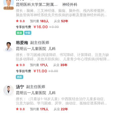
昆明医科大学第二附属医院
神经外科
多点执业
擅长：脑瘫、三叉神经痛、癫痫、脑外伤、颅内和脊髓肿、
脑血管病等神经系统先天性疾病的诊断及显微神经外科的手
术治疗等。
9.8
预约量
183人
从业
52年
￥16.00
专享挂号费
￥0.00
医保
中医
韩爱梅
副主任医师
昆明云一儿童医院
儿科
擅长：学习困难(阅读障碍、书写障碍、计算障碍、注意力缺
陷多动障碍、其他关联疾病)、儿童青少年心理疾病(抑郁障
碍焦虑障碍、叛逆、厌学、对立违抗、悲观厌世、品行障
9.9
预约量
171人
从业
35年
碍、睡眠障碍、抽动障碍、强迫障碍)、自闭症谱系障碍、发
￥11.00
专享挂号费
￥0.00
育迟缓、智力发育落后、生长发育迟缓、语言发育迟缓、矮
小症、性早熟、遗尿症等儿科疑难疾病。
西医
汤宁
副主任医师
昆明云一儿童医院
儿科
擅长：（只看诊1-18岁儿童）中西医结合治疗儿童多动症、
注意力缺陷、学习困难、厌学、抽动症、孤独症谱系障碍、
语言发育迟缓、构音障碍、智力低下、遗尿、矮小、脑瘫、
9.8
预约量
175人
从业
22年
癫痫、性早熟等。