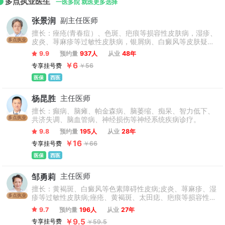
多点执业医生
一医多院 就医更多选择
张景润
副主任医师
擅长：痤疮(青春痘）、色斑、疤痕等损容性皮肤病，湿疹、
多点执业
皮炎、荨麻疹等过敏性皮肤病，银屑病、白癜风等皮肤疑难
病，带状疱疹、疣等病毒性皮肤病及多型日光疹、光敏性皮
9.9
预约量
937人
从业
48年
炎的诊治。可针对不同年龄阶段的患者制定个性治疗方案，
￥6
专享挂号费
￥56
治疗周期短、疗效显著。
医保
西医
杨昆胜
主任医师
擅长：癫病、脑瘫、帕金森病、脑萎缩、痴呆、智力低下、
多点执业
共济失调、脑血管病、神经损伤等神经系统疾病诊疗。
9.8
预约量
195人
从业
28年
￥16
专享挂号费
￥66
医保
西医
邹勇莉
主任医师
擅长：黄褐斑、白癜风等色素障碍性皮病;皮炎、荨麻疹、湿
多点执业
疹等过敏性皮肤病;痤疮、黄褐斑、太田痣、疤痕等损容性皮
肤病;银屑病、红斑狼疮等免疫性皮肤病及瘙痒性皮肤病、疑
9.7
预约量
196人
从业
27年
难性皮肤病的病理诊断与治疗。
￥9.5
专享挂号费
￥59.5