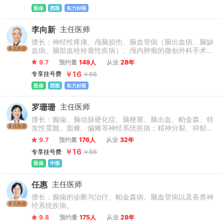
医保
西医
实力好医
李向新
主任医师
擅长：神经性疼痛、颅脑损伤、脑血管病（脑出血病、脑缺
多点执业
血病、脑部血栓栓塞性疾病）、颅内肿瘤的微创外科手术治
疗。
9.7
预约量
149人
从业
28年
￥16
专享挂号费
￥66
医保
西医
实力好医
罗珊珊
主任医师
擅长：癫痫、脑动脉硬化症、脑梗塞、脑出血、帕金森、特
多点执业
发性震颤、面瘫、偏瘫等神经系统疾病；精神分裂、抑郁
症、焦虑症、神经衰弱、失眠、躯体化障碍、疑心病等精神
9.7
预约量
176人
从业
32年
心理疾病。对类风湿、痛风、骨性关节炎等风湿免疫病；过
￥16
专享挂号费
￥66
敏性紫癜；胃炎、胃溃疡、胆囊炎等消化系统疾病；乳腺
病、产后病、更年期等妇科病；湿疹、痤疮等皮肤病等各类
医保
中医
疑难杂症有丰富经验。
任惠
主任医师
擅长：癫痫的诊断与治疗、帕金森病、脑血管病以及各类神
多点执业
经系统疾病。
9.8
预约量
175人
从业
28年