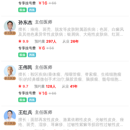
￥16
专享挂号费
￥66
医保
西医
孙东杰
主任医师
擅长：痤疮、斑秃、脱发等皮肤附属器疾病；色斑、白癜风
多点执业
及其他色素异常性皮肤病；银屑病、大疱性皮肤病、红斑狼
疮等免疫性疾病；皮炎、湿疹，尤其慢性荨麻疹、颜面皮
9.9
预约量
297人
从业
26年
炎、多型日光疹等过敏性皮肤病；掌跖角化症、鱼鳞病、毛
￥6
专享挂号费
￥56
周角化等遗传性皮肤病以及真菌性、红斑丘疹鳞屑性皮肤病
的诊治。
医保
西医
王伟民
主任医师
擅长：鞍区疾病(垂体瘤、颅咽管瘤、脊索瘤、生殖细胞瘤
多点执业
等)的经鼻蝶微创手术治疗;脑胶质瘤、脑膜瘤、髓母细胞
瘤、血管网织细胞瘤、海绵状血管瘤、椎管内脊髓肿瘤的外
9.7
预约量
128人
从业
41年
科手术治疗;神经外科疑难疾病的诊疗。
￥16
专享挂号费
￥66
医保
西医
王红兵
主任医师
擅长：面部再发性皮炎、激素依赖性皮炎、光敏性皮炎、痤
多点执业
疮、斑秃、湿疹、荨麻疹、过敏性紫癜等损容性过敏性皮肤
病；鲜红斑痣、黄褐斑、白癜风等血管性色素障碍性皮病；