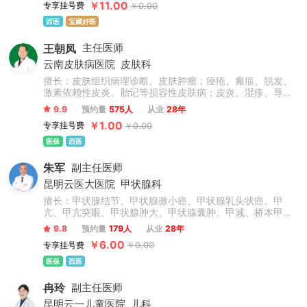
￥11.00
专享挂号费
￥0.00
西医
宝藏好医
王朝凤
主任医师
云南皮肤病医院
皮肤科
擅长：皮肤组织病理诊断、皮肤肿瘤；痤疮、瘢痕、脱发、
激素依赖性皮炎、胎记等损容性皮肤病；皮炎、湿疹、荨麻
疹等过敏性皮肤病；癣、毛囊炎等真菌性、细菌性皮肤病；
9.9
预约量
575人
从业
28年
带状疱疹、疣等病毒性皮肤病；白癜风、黄褐斑等色素障碍
￥1.00
专享挂号费
￥0.00
性皮肤病及毛周角化、鱼鳞病等遗传性皮肤病的诊治。
医保
西医
朱军
副主任医师
昆明云医大医院
甲状腺科
擅长：甲状腺结节、甲状腺微小癌、甲状腺乳头状癌、甲
亢、甲亢突眼、甲状腺肿大、甲状腺囊肿、甲减、桥本甲状
腺炎、甲状腺腺瘤、亚急性甲状腺炎、甲状旁腺腺瘤、甲状
9.8
预约量
179人
从业
28年
旁腺亢进。
￥6.00
专享挂号费
￥0.00
医保
西医
冉玲
副主任医师
昆明云一儿童医院
儿科