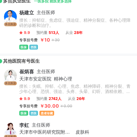
多点执业医生
总支，95个党支部，目前共有党员2373人。医院现有25个职能
一医多院 就医更多选择
部门，1个医疗联合体管理委员会，37个临床科室，12个医技科
杨建立
主任医师
室，3个专科医学中心，成立互联网医院。
擅长：抑郁症、焦虑症、强迫症、精神分裂症、各种心理障
多点执业
碍的诊断和治疗。
9.9
预约量
513人
从业
28年
￥10
专享挂号费
￥30
医保
西医
其他医院有号医生
崔炳喜
主任医师
天津市安定医院
精神心理
多点执业
擅长：失眠、抑郁、心理、焦虑、精神障碍、精神分裂、青
少年心理、恐惧、强迫、头疼、头晕、幻听、酒精依赖、妄
想、癔症、更年期、神经官能症、植物神经紊乱、拖延症、
9.9
预约量
2742人
从业
26年
厌食症、耳鸣、双相情感障碍、癔症、疑病症、胸闷、心
￥30.00
专享挂号费
￥0.00
慌、睡眠障碍、神经官能症、躯体形式障碍、气短、多梦、
洁癖。
医保
西医
患者珍藏
李虹
主任医师
天津市中医药研究院附属医院
皮肤科
多点执业