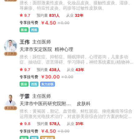
擅长：面部激素性皮炎、化妆品皮炎、接触性皮炎、湿疹、
荨麻疹、特应性皮炎、药疹等过敏性皮肤病。
9.7
预约量
831人
从业
32年
￥4.50
专享挂号费
￥0.00
医保
西医
王伟
主任医师
天津市安定医院
精神心理
多点执业
擅长：躁狂症、抑郁症、睡眠障碍、心理咨询，儿童多动
症、抽动症、语言障碍、学习障碍，神经系统紊乱(植物神经
紊乱、脑鸣耳鸣、手麻手抖、头晕头痛)等躯体疾病所致精神
9.7
预约量
438人
从业
43年
障碍的综合诊断，熟谙改良电痉挛、经颅磁刺激等先进精神
￥30.00
专享挂号费
￥0.00
心理病症的诊疗技术。
医保
西医
实力好医
于霖
主任医师
天津市中医药研究院附属医院
皮肤科
多点执业
擅长：黄褐斑，胎记、血管瘤、鲜红斑痣、痤疮瘢痕等综合
运用激光光电技术治疗，对皮肤美容综合治疗方案的制定，
拥有丰富的临床经验，在研发功效性医用护肤品方面颇有造
9.8
预约量
578人
从业
31年
诣。
￥4.50
专享挂号费
￥0.00
医保
西医
宝藏好医