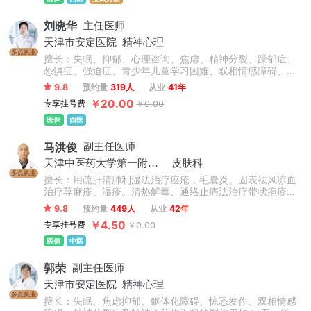
刘晓华
主任医师
天津市安定医院
精神心理
多点执业
擅长：失眠、抑郁、心理咨询、焦虑、精神分裂、躁郁症、
恐惧症、强迫症、青少年儿童学习困难、双相情感障碍、严
重精神障碍、心理障碍、酒精依赖；青少年儿童群体厌学、
9.8
预约量
319人
从业
41年
叛逆、注意力缺陷、网络成瘾、负面情绪、社交恐惧、青春
￥20.00
专享挂号费
￥0.00
期综合征等。
医保
西医
马洪俊
副主任医师
天津中医药大学第一附属医院
皮肤科
多点执业
擅长：用疏肝清肺利湿法治疗痤疮，毛囊炎。固表祛风凉血
治疗荨麻疹、湿疹。清热解毒、通络止痛法治疗带状疱疹。
清热凉血、活血化瘀治疗过敏性紫癜都有较好的疗效。对于
9.8
预约量
449人
从业
42年
银屑病、酒糟鼻、结节性痒疹等难治性皮肤病，通过中医中
￥4.50
专享挂号费
￥0.00
药治疗都有较好的疗效。
医保
中医
郭荣
副主任医师
天津市安定医院
精神心理
多点执业
擅长：失眠、焦虑抑郁、躯体化障碍、惊恐发作、双相情感