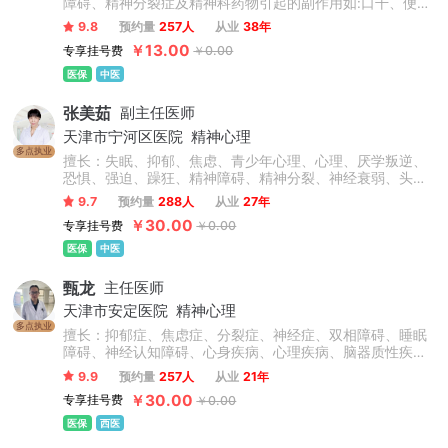
障碍、精神分裂症及精神科药物引起的副作用如:口干、便
秘、闭经、胃肠道反应等方面的治疗积累了丰富的经验。
9.8
预约量
257人
从业
38年
￥13.00
专享挂号费
￥0.00
医保
中医
张美茹
副主任医师
天津市宁河区医院
精神心理
多点执业
擅长：失眠、抑郁、焦虑、青少年心理、心理、厌学叛逆、
恐惧、强迫、躁狂、精神障碍、精神分裂、神经衰弱、头
疼、头晕、幻听、酒精依赖、妄想、癔症、更年期、神经官
9.7
预约量
288人
从业
27年
能症、植物神经紊乱、拖延症、厌食症、耳鸣、双相情感障
￥30.00
专享挂号费
￥0.00
碍、疑病症、胸闷、心慌、睡眠障碍、神经官能症、躯体形
式障碍、气短、多梦、洁癖。
医保
中医
甄龙
主任医师
天津市安定医院
精神心理
多点执业
擅长：抑郁症、焦虑症、分裂症、神经症、双相障碍、睡眠
障碍、神经认知障碍、心身疾病、心理疾病、脑器质性疾
病、神经系统遗传性疾病等常见疾病的诊治及心理咨询，对
9.9
预约量
257人
从业
21年
复杂、疑难的精神、神经、心理疾病有扎实的理论基础和丰
￥30.00
专享挂号费
￥0.00
富的临床经验。
医保
西医