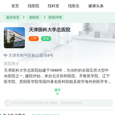
首页
找医院
找科室
找医生
健康头条
返回首页
选医院
医院详情
天津医科大学总医院
三甲
医保
天津市和平区鞍山道154号
医院简介
天津医科大学总医院始建于1946年，为当时的全国五所大型中
央医院之一, 建院伊始，来自北京协和医院、齐鲁医学院、辽宁
医学院、贵阳医学院等国内著名医科院校及留学海外的医学专
家和世家名医陆续汇聚，为医院的发展奠定了坚实的基础。经
展开
过70多年的发展，天津医科大学总医院已成为天津市集医疗、
教学、科研、预防于一体的综合性三级甲等医院和天津市医学
本平台未开通该医院预约挂号服务，请查看其他医院
中心。 医院占地面积91,627.03平方米（137.44亩），
306,060.46平方米，开放床位2468 张。医院党委下设29个党