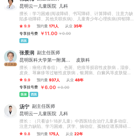
昆明云一儿童医院
儿科
擅长：学习困难(阅读障碍、书写障碍、计算障碍、注意力缺
陷多动障碍、其他关联疾病)、儿童青少年心理疾病(抑郁障
碍焦虑障碍、叛逆、厌学、对立违抗、悲观厌世、品行障
9.9
预约量
171人
从业
35年
碍、睡眠障碍、抽动障碍、强迫障碍)、自闭症谱系障碍、发
￥11.00
专享挂号费
￥0.00
育迟缓、智力发育落后、生长发育迟缓、语言发育迟缓、矮
小症、性早熟、遗尿症等儿科疑难疾病。
西医
张景润
副主任医师
昆明医科大学第一附属医院
皮肤科
多点执业
擅长：痤疮(青春痘）、色斑、疤痕等损容性皮肤病，湿疹、
皮炎、荨麻疹等过敏性皮肤病，银屑病、白癜风等皮肤疑难
病，带状疱疹、疣等病毒性皮肤病及多型日光疹、光敏性皮
9.9
预约量
937人
从业
48年
炎的诊治。可针对不同年龄阶段的患者制定个性治疗方案，
￥6.00
专享挂号费
￥0.00
治疗周期短、疗效显著。
医保
西医
汤宁
副主任医师
昆明云一儿童医院
儿科
擅长：（只看诊1-18岁儿童）中西医结合治疗儿童多动症、
注意力缺陷、学习困难、厌学、抽动症、孤独症谱系障碍、
语言发育迟缓、构音障碍、智力低下、遗尿、矮小、脑瘫、
9.8
预约量
175人
从业
22年
癫痫、性早熟等。