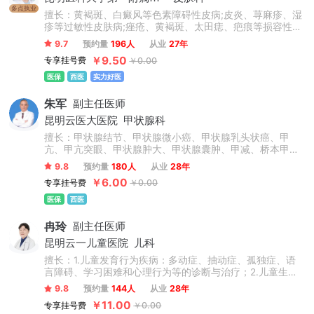
多点执业
擅长：黄褐斑、白癜风等色素障碍性皮病;皮炎、荨麻疹、湿
疹等过敏性皮肤病;痤疮、黄褐斑、太田痣、疤痕等损容性皮
肤病;银屑病、红斑狼疮等免疫性皮肤病及瘙痒性皮肤病、疑
9.7
预约量
196人
从业
27年
难性皮肤病的病理诊断与治疗。
￥9.50
专享挂号费
￥0.00
医保
西医
实力好医
朱军
副主任医师
昆明云医大医院
甲状腺科
擅长：甲状腺结节、甲状腺微小癌、甲状腺乳头状癌、甲
亢、甲亢突眼、甲状腺肿大、甲状腺囊肿、甲减、桥本甲状
腺炎、甲状腺腺瘤、亚急性甲状腺炎、甲状旁腺腺瘤、甲状
9.8
预约量
180人
从业
28年
旁腺亢进。
￥6.00
专享挂号费
￥0.00
医保
西医
冉玲
副主任医师
昆明云一儿童医院
儿科
擅长：1.儿童发育行为疾病：多动症、抽动症、孤独症、语
言障碍、学习困难和心理行为等的诊断与治疗；2.儿童生长
发育问题：矮小症、性早熟等健康保健诊疗。
9.8
预约量
144人
从业
28年
￥11.00
专享挂号费
￥0.00