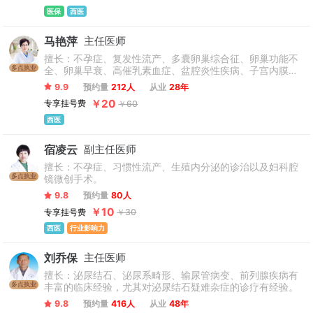
医保
西医
马艳萍
主任医师
擅长：不孕症、复发性流产、多囊卵巢综合征、卵巢功能不
多点执业
全、卵巢早衰、高催乳素血症、盆腔炎性疾病、子宫内膜异
位症等生殖内分泌疾病诊治，尤其是人工授精、第一二三代
9.9
预约量
212人
从业
28年
试管婴儿等人类辅助生殖技术，特别对反复种植失败、反复
￥20
专享挂号费
￥60
妊娠丢失的保胎治疗等有丰富的临床经验。
西医
宿凌云
副主任医师
擅长：不孕症、习惯性流产、生殖内分泌的诊治以及妇科腔
多点执业
镜微创手术。
9.8
预约量
80人
￥10
专享挂号费
￥30
西医
行业影响力
刘乔保
主任医师
擅长：泌尿结石、泌尿系畸形、输尿管病变、前列腺疾病有
多点执业
丰富的临床经验，尤其对泌尿结石疑难杂症的诊疗有经验。
9.8
预约量
416人
从业
48年