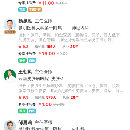
￥11.00
专享挂号费
￥0.00
西医
宝藏好医
杨昆胜
主任医师
昆明医科大学第一附属医院
神经内科
多点执业
擅长：癫病、脑瘫、帕金森病、脑萎缩、痴呆、智力低下、
共济失调、脑血管病、神经损伤等神经系统疾病诊疗。
9.8
预约量
196人
从业
28年
￥16.00
专享挂号费
￥0.00
医保
西医
王朝凤
主任医师
云南皮肤病医院
皮肤科
擅长：皮肤组织病理诊断、皮肤肿瘤；痤疮、瘢痕、脱发、
激素依赖性皮炎、胎记等损容性皮肤病；皮炎、湿疹、荨麻
疹等过敏性皮肤病；癣、毛囊炎等真菌性、细菌性皮肤病；
9.9
预约量
575人
从业
28年
带状疱疹、疣等病毒性皮肤病；白癜风、黄褐斑等色素障碍
￥1.00
专享挂号费
￥0.00
性皮肤病及毛周角化、鱼鳞病等遗传性皮肤病的诊治。
医保
西医
邹勇莉
主任医师
昆明医科大学第一附属医院
皮肤科