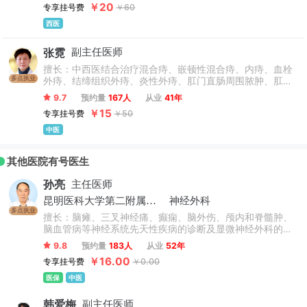
￥20
专享挂号费
￥60
西医
张霓
副主任医师
擅长：中西医结合治疗混合痔、嵌顿性混合痔、内痔、血栓
多点执业
外痔、结缔组织外痔、炎性外痔、肛门直肠周围脓肿、肛
瘘、陈旧性肛裂、、肛乳头增生肥大、肛乳头瘤、直肠阴道
9.7
预约量
167人
从业
41年
瘘、直肠会阴瘘、肛管会阴瘘、肛管前庭瘘、直肠息肉、直
￥15
专享挂号费
￥50
肠腺瘤、直肠黏膜肿块结节、出口梗阻性便秘、顽固性便
秘、肛旁肿物等疑难肛肠疾病
中医
其他医院有号医生
孙亮
主任医师
昆明医科大学第二附属医院
神经外科
多点执业
擅长：脑瘫、三叉神经痛、癫痫、脑外伤、颅内和脊髓肿、
脑血管病等神经系统先天性疾病的诊断及显微神经外科的手
术治疗等。
9.8
预约量
183人
从业
52年
￥16.00
专享挂号费
￥0.00
医保
中医
韩爱梅
副主任医师