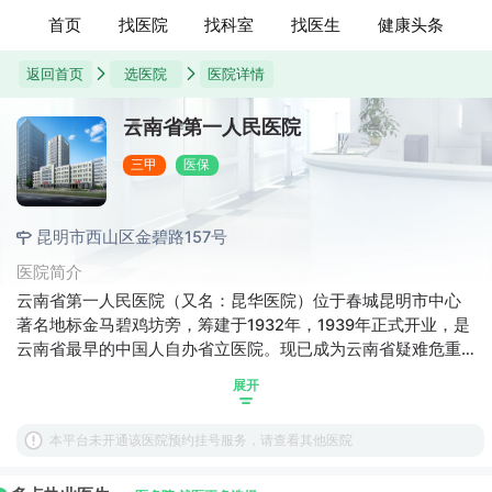
首页
找医院
找科室
找医生
健康头条
返回首页
选医院
医院详情
云南省第一人民医院
三甲
医保
昆明市西山区金碧路157号
医院简介
云南省第一人民医院（又名：昆华医院）位于春城昆明市中心
著名地标金马碧鸡坊旁，筹建于1932年，1939年正式开业，是
云南省最早的中国人自办省立医院。现已成为云南省疑难危重
疾病的救治中心，是集医疗、科研、教学和紧急救援为一体的
展开
大型三级甲等综合医院，是昆明理工大学附属医院、国际救援
定点医院、国家紧急医学救援队建设单位。现设医疗业务科室
本平台未开通该医院预约挂号服务，请查看其他医院
61个。呼吸内科、血液内科、内分泌代谢科、心血管内科、神
经内科、肝胆外科、胸心外科、普外科、骨科、眼科、耳鼻喉