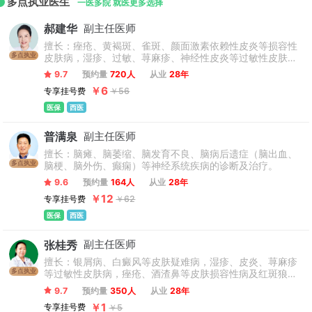
多点执业医生
科、生殖遗传科等。
一医多院 就医更多选择
郝建华
副主任医师
擅长：痤疮、黄褐斑、雀斑、颜面激素依赖性皮炎等损容性
多点执业
皮肤病，湿疹、过敏、荨麻疹、神经性皮炎等过敏性皮肤
病，红斑狼疮、硬皮病、皮肌炎等结缔组织病的诊治；在皮
9.7
预约量
720人
从业
28年
肤屏障修复、抗衰、激光美容方面亦有着深厚的临床经验。
￥6
专享挂号费
￥56
医保
西医
普满泉
副主任医师
擅长：脑瘫、脑萎缩、脑发育不良、脑病后遗症（脑出血、
多点执业
脑梗、脑外伤、癫痫）等神经系统疾病的诊断及治疗。
9.6
预约量
164人
从业
28年
￥12
专享挂号费
￥62
医保
西医
张桂秀
副主任医师
擅长：银屑病、白癜风等皮肤疑难病，湿疹、皮炎、荨麻疹
多点执业
等过敏性皮肤病，痤疮、酒渣鼻等皮肤损容性病及红斑狼
疮、皮肌炎、大疱病等结缔组织病，各类疑难少见病及美
9.7
预约量
350人
从业
28年
容、医学护肤等皮肤病的诊治。
￥1
专享挂号费
￥5