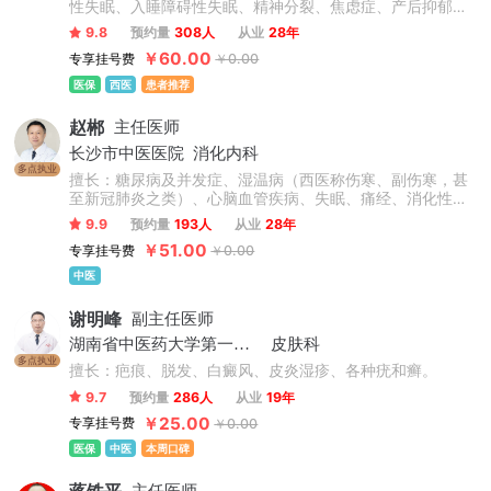
性失眠、入睡障碍性失眠、精神分裂、焦虑症、产后抑郁、
梦魇、性心理障碍、考试焦虑、器质性焦虑障碍、非器质性
9.8
预约量
308人
从业
28年
失眠症、急性应激反应、缄默症、焦虑障碍等精神心理疾病
￥60.00
专享挂号费
￥0.00
的诊疗。
医保
西医
患者推荐
赵郴
主任医师
长沙市中医医院
消化内科
多点执业
擅长：糖尿病及并发症、湿温病（西医称伤寒、副伤寒，甚
至新冠肺炎之类）、心脑血管疾病、失眠、痛经、消化性溃
疡、严重小儿消化不良等采用中西医结合以中医为主治疗内
9.9
预约量
193人
从业
28年
科相关疑难病，有丰富的临床经验。
￥51.00
专享挂号费
￥0.00
中医
谢明峰
副主任医师
湖南省中医药大学第一附属医院
皮肤科
多点执业
擅长：疤痕、脱发、白癜风、皮炎湿疹、各种疣和癣。
9.7
预约量
286人
从业
19年
￥25.00
专享挂号费
￥0.00
医保
中医
本周口碑