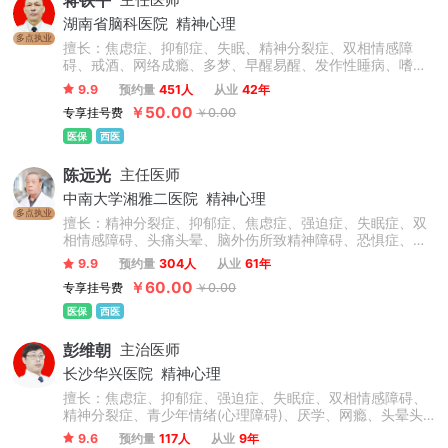
蒋铁平
主任医师
湖南省脑科医院
精神心理
多点执业
擅长：焦虑症、抑郁症、失眠、精神分裂症、双相情感障
碍、戒酒、网络成瘾、多梦、早醒易醒、发作性睡病、嗜
睡、情绪异常、耳鸣脑鸣、胸气短、植物神经系乱、神经衰
9.9
预约量
451人
从业
42年
弱、神经官能症等心身及精神心理疾病的诊断及治疗；擅长
￥50.00
专享挂号费
￥0.00
于厌学、叛逆、学习困难、注意缺陷多动障碍、情感障碍及
情绪行为障碍的临床诊治。治疗中十分注重结合患者个体差
医保
西医
异制定治疗方案，实现从诊断到治疗的精准定位。
陈远光
主任医师
中南大学湘雅二医院
精神心理
多点执业
擅长：精神分裂症、抑郁症、焦虑症、强迫症、失眠症、双
相情感障碍、头痛头晕、脑外伤所致精神障碍、恐惧症、心
理障碍、睡眠障碍、神经症、癔症、儿童多动症、自闭症等
9.9
预约量
304人
从业
61年
精神科各种疾病及疑难杂症的诊疗。
￥60.00
专享挂号费
￥0.00
医保
西医
彭维朝
主治医师
长沙华兴医院
精神心理
擅长：焦虑症、抑郁症、强迫症、失眠症、双相情感障碍、
精神分裂症、青少年情绪(心理障碍)、厌学、网瘾、头晕头
痛、躯体化障碍、神经官能症、植物神经紊乱、神经衰弱等
9.6
预约量
117人
从业
9年