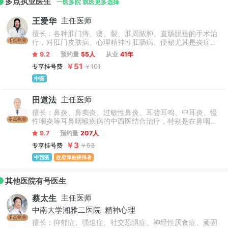
多点执业医生
能力建设已跻身全国中医医院先进水平。
一医多院 就医更多选择
王爱华
主任医师
擅长：各种肛门痔、瘘、裂、肛周脓肿、直肠脱垂的手术治
多点执业
疗，对肛门皮肤病、心理精神性肛肠病、便秘尤其是炎症性
肠病、高位复杂性肛瘘、中晚期大肠癌提高生活质量、延长
9.2
预约量
55人
从业
41年
生命等疑难杂症治疗具有独特疗效。
￥51
专享挂号费
￥101
中医
田道法
主任医师
擅长：鼻炎、鼻窦炎、过敏性鼻炎、耳聋耳鸣、中耳炎、慢
多点执业
性咽炎等耳鼻咽喉疾病的中西医结合治疗，特别是在鼻咽癌
的防治和头颈肿瘤及变态反应的治疗。在运用中西医结合防
9.7
预约量
207人
治头颈肿瘤及耳鼻咽喉变应性疾病方面疗效优势明显，尤其
￥3
专享挂号费
￥53
对鼻咽癌的癌前预防及放、化疗后康复、复发与转移防治、
改善生存质量等方面经验独到，同时广泛涉足耳鼻咽喉-头颈
中西医
政府津贴获得者
外科专业各个分支领域，在耳鼻咽喉疑难疾病症诊治方面具
有非常丰富的临床经验。
其他医院有号医生
蔡太生
主任医师
中南大学湘雅二医院
精神心理
多点执业
擅长：抑郁症、强迫症、社交恐惧症、神经性厌食症、顽固