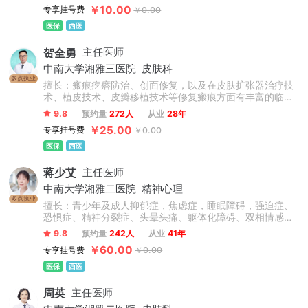
神经、精神心理疾病的诊治，并且在成瘾医学治疗方面有较
￥10.00
专享挂号费
￥0.00
强的临床技艺，尤为擅长成瘾戒断治疗、酒精依赖、网络依
赖等问题，擅长根据每个患者不同的体征、症状、诱因等复
医保
西医
杂情况制定针对化的诊疗方案，系统化运用先进物理疗法、
中西医结合疗法及心理技术制定个性化诊疗方案。
贺全勇
主任医师
中南大学湘雅三医院
皮肤科
多点执业
擅长：瘢痕疙瘩防治、创面修复，以及在皮肤扩张器治疗技
术、植皮技术、皮瓣移植技术等修复瘢痕方面有丰富的临床
经验。
9.8
预约量
272人
从业
28年
￥25.00
专享挂号费
￥0.00
医保
西医
蒋少艾
主任医师
中南大学湘雅二医院
精神心理
多点执业
擅长：青少年及成人抑郁症，焦虑症，睡眠障碍，强迫症、
恐惧症、精神分裂症、头晕头痛、躯体化障碍、双相情感障
碍、应激相关障碍等诊治及精神卫生相关法律鉴定咨询问
9.8
预约量
242人
从业
41年
题。
￥60.00
专享挂号费
￥0.00
医保
西医
周英
主任医师