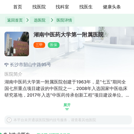
首页
找医院
找科室
找医生
健康头条
返回首页
选医院
医院详情
湖南中医药大学第一附属医院
三甲
医保
长沙市韶山中路95号
医院简介
湖南中医药大学第一附属医院创建于1963年，是“七五”期间全
国七所重点项目建设的中医院之一，2008年入选国家中医临床
研究基地，2017年入选“中医药传承创新工程”项目建设单位。
经过历代中医附一人的不懈努力，医院事业不断发展，现已成
展开
为一所中医特色突出、综合功能完善、名老中医荟萃，重点专
科云集、研究创新能力强、管理规范的现代化、综合性、研究
本平台未开通该医院预约挂号服务，请查看其他医院
型中医医院，成为湖南省首家三级甲等中医医院、湖南省中医
及中西医结合医、教、研中心和龙头，医院的中医特色和综合