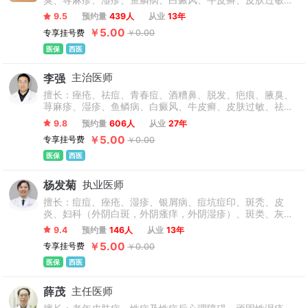
臭、荨麻疹、湿疹、鱼鳞病、白癜风、牛皮癣、皮肤过敏、
祛斑、激光祛斑、雀斑、黄褐斑、老年斑、皮炎、皮肤检
9.5
预约量
439人
从业
13年
查、皮肤癣、手足癣、体股癣、头癣、疣、扁平疣、寻常
￥5.00
专享挂号费
￥0.00
疣、冻疮、红血丝、灰指甲、疥疮、鸡眼、毛周角化、胎
记、血管瘤、祛痣、鲜红斑痣、尖锐湿疣、生殖器疱疹等多
医保
西医
类常见皮肤疾病。
李强
主治医师
擅长：痤疮、祛痘、青春痘、酒糟鼻、脱发、疤痕、腋臭、
荨麻疹、湿疹、鱼鳞病、白癜风、牛皮癣、皮肤过敏、祛
斑、激光祛斑、雀斑、黄褐斑、老年斑、皮炎、皮肤检查、
9.8
预约量
606人
从业
27年
皮肤癣、手足癣、体股癣、头癣、疣、扁平疣、寻常疣、冻
￥5.00
专享挂号费
￥0.00
疮、红血丝、灰指甲、疥疮、鸡眼、毛周角化、胎记、血管
瘤、祛痣、鲜红斑痣、尖锐湿疣、生殖器疱疹等皮肤疑难疾
医保
西医
病的诊疗。
杨发菊
执业医师
擅长：痘痘、痤疮、湿疹、银屑病、痘坑痘印、斑秃、皮
炎、妇科（外阴白斑，外阴瘙痒，外阴湿疹）、斑类、灰指
甲等各种慢性疑难杂症。
9.4
预约量
146人
从业
13年
￥5.00
专享挂号费
￥0.00
医保
西医
薛茂
主任医师