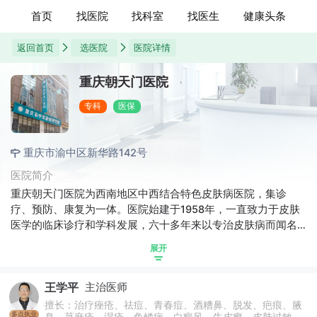
首页
找医院
找科室
找医生
健康头条
返回首页
选医院
医院详情
重庆朝天门医院
专科
医保
重庆市渝中区新华路142号
医院简介
重庆朝天门医院为西南地区中西结合特色皮肤病医院，集诊
疗、预防、康复为一体。医院始建于1958年，一直致力于皮肤
医学的临床诊疗和学科发展，六十多年来以专治皮肤病而闻名
于西南地区。医院在痤疮、脱发、荨麻疹、湿疹等常见和疑难
展开
皮肤病的诊断和治疗上，形成中西医结合治疗特色。
王学平
主治医师
擅长：治疗痤疮、祛痘、青春痘、酒糟鼻、脱发、疤痕、腋
多点执业