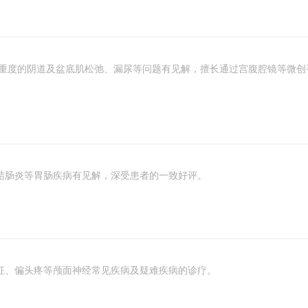
及重度的阴道及盆底肌松弛、漏尿等问题有见解，擅长通过宫腹腔镜等微
结肠炎等胃肠疾病有见解，深受患者的一致好评。
征、偏头疼等颅面神经常见疾病及疑难疾病的诊疗。