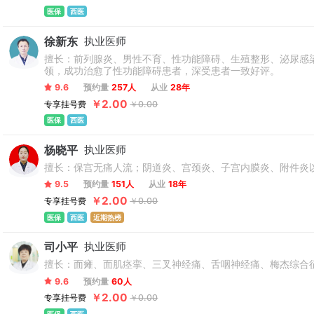
医保
西医
徐新东
执业医师
擅长：前列腺炎、男性不育、性功能障碍、生殖整形、泌尿感
领，成功治愈了性功能障碍患者，深受患者一致好评。
9.6
预约量
257人
从业
28年
￥2.00
专享挂号费
￥0.00
医保
西医
杨晓平
执业医师
擅长：保宫无痛人流；阴道炎、宫颈炎、子宫内膜炎、附件炎
9.5
预约量
151人
从业
18年
￥2.00
专享挂号费
￥0.00
医保
西医
近期热榜
司小平
执业医师
擅长：面瘫、面肌痉挛、三叉神经痛、舌咽神经痛、梅杰综合
9.6
预约量
60人
￥2.00
专享挂号费
￥0.00
医保
西医