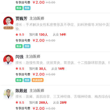
￥2.00
专享挂号费
￥0.00
医保
西医
贾巍芳
主治医师
擅长：手术解决女性私密整形及不孕症、妇科肿瘤等.对轻中
多点执业
验。
9.5
预约量
130人
从业
14年
￥2.00
专享挂号费
￥0.00
医保
西医
闫强
主治医师
擅长：急慢性胃炎、疣状胃炎、胃溃疡、十二指肠球部溃疡、
9.5
预约量
30人
从业
14年
￥2.00
专享挂号费
￥0.00
医保
西医
热搜趋势
陈殿超
主治医师
擅长：面瘫、面肌痉挛、三叉神经痛、舌咽神经痛、梅杰综合
9.5
预约量
269人
从业
28年
￥2.00
专享挂号费
￥0.00