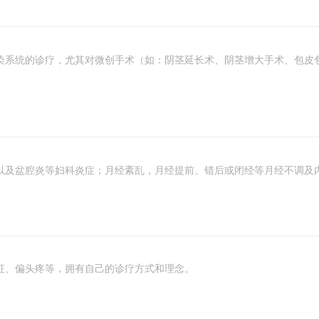
染系统的诊疗，尤其对微创手术（如：阴茎延长术、阴茎增大手术、包皮
以及盆腔炎等妇科炎症；月经紊乱，月经提前、错后或闭经等月经不调及
征、偏头疼等，拥有自己的诊疗方式和理念。