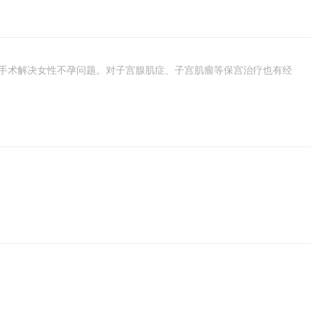
创手术解决女性不孕问题。对子宫腺肌症、子宫肌瘤等保宫治疗也有经