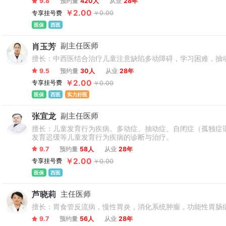
9.8
预约量
420人
从业
28年
￥2.00
专享挂号费
￥0.00
医保
西医
肖玉芳
副主任医师
擅长：中西医结合治疗儿童注意缺陷多动障碍，学习困难，抽
9.5
预约量
30人
从业
28年
￥2.00
专享挂号费
￥0.00
医保
西医
实力好医
张宜龙
副主任医师
擅长：儿童发育行为疾病。多动症、抽动症、自闭症（孤独症
发育迟缓等儿童发育行为疾病的诊断与治疗。
9.7
预约量
58人
从业
28年
￥2.00
专享挂号费
￥0.00
医保
西医
芦晓莉
主任医师
擅长：胃食管反流病，慢性胃炎，消化系统肿瘤，功能性胃肠
9.7
预约量
56人
从业
28年