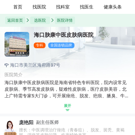
首页
找医院
找科室
找医生
健康头条
返回首页
选医院
医院详情
海口肤康中医皮肤病医院
专科
全国连锁品牌
海口市美兰区海府路97号
医院简介
海口肤康中医皮肤病医院是海南省特色专科医院，院内设常见
皮肤病、季节高发皮肤病，疑难性皮肤病，医疗皮肤美容，北
上广特需专家5大门诊，可开展痤疮、脱发、疤痕、腋臭、牛皮
癣、白癜风、皮肤过敏等各类皮肤疾病诊疗。肤康医院已遍布
展开
上海、广州、深圳、天津、重庆等全国30多个城市，是目前国
内规模较大，实力雄厚的品牌连锁皮肤病医院。拥有丰富的专
庞艳阳
副主任医师
家资源和完善的诊疗设备，先后荣获国家专利，深受广大患者
朋友好评。
擅长：中医调理治疗痤疮（青春痘）、脱发、斑秃、黄褐
多点执业