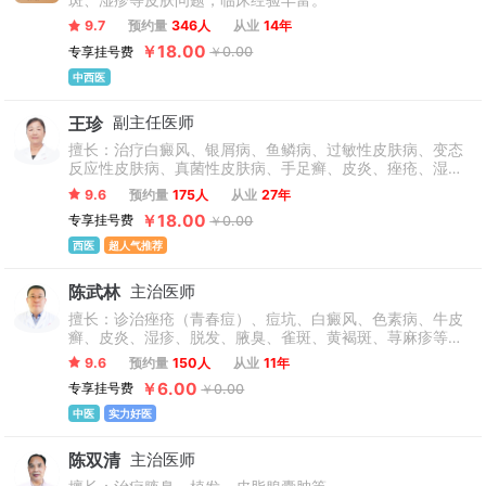
斑、湿疹等皮肤问题，临床经验丰富。
9.7
预约量
346人
从业
14年
￥18.00
专享挂号费
￥0.00
中西医
王珍
副主任医师
擅长：治疗白癜风、银屑病、鱼鳞病、过敏性皮肤病、变态
反应性皮肤病、真菌性皮肤病、手足癣、皮炎、痤疮、湿
疹、荨麻疹等皮肤常见病、疑难病。
9.6
预约量
175人
从业
27年
￥18.00
专享挂号费
￥0.00
西医
超人气推荐
陈武林
主治医师
擅长：诊治痤疮（青春痘）、痘坑、白癜风、色素病、牛皮
癣、皮炎、湿疹、脱发、腋臭、雀斑、黄褐斑、荨麻疹等各
种皮肤常见，疑难疾病。
9.6
预约量
150人
从业
11年
￥6.00
专享挂号费
￥0.00
中医
实力好医
陈双清
主治医师