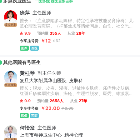
多点执业医生
一医多院 就医更多选择
徐萍
主任医师
擅长：（注意缺陷多动障碍、特定性学校技能发育障碍）儿
多点执业
童心理发育障碍、（抑郁焦虑等情绪问题、自伤、社交恐
惧、抽动障碍、躯体疼痛障碍、青少年恐学问题）儿童青少
9.9
预约量
355人
从业
28年
年期行为与情绪障碍及青春期适应性不良、抑郁症、焦虑
￥12
专享挂号费
￥62
症、睡眠障碍、精神分裂症、精神障碍、老年认知障碍、神
经官能症、植物神经紊乱等成人及儿童青少年精神心理障碍
医保
西医
的诊疗。
其他医院有号医生
黄桂琴
副主任医师
复旦大学附属华山医院
皮肤科
多点执业
擅长：脱发、皮炎、湿疹、过敏性皮肤病、瘙痒性皮肤病、
红斑丘疹鳞屑性疾病、痤疮、生理性脱发、斑秃、雄激素性
脱发、荨麻疹、过敏性湿疹、银屑病、寻常痤疮、溢脂性皮
9.9
预约量
2658人
从业
27年
炎、鱼鳞病、皮肤囊肿、疣、真菌性皮肤病、物理性皮肤
￥22.00
专享挂号费
￥0.00
病、动物性皮肤病。
医保
西医
何怡发
主任医师
上海市精神卫生中心
精神心理
多点执业