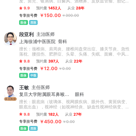
发、斑秃、银屑病、白癜风、酒糟鼻、皮肤血管瘤、胎记、
瘢痕疙瘩、结节性痒疹、激素脸、血管痣、太田痣、汗疱
9.9
预约量
1452人
从业
28年
疹、老年性白斑、职业病皮肤病、化妆品不良反应等常见皮
￥150.00
专享挂号费
￥300.00
肤病和疑难疾病，在皮肤病治疗领域有很深的造诣。
医保
西医
段亚利
主治医师
上海徐浦中医医院
骨科
擅长：颈椎病、肩周炎、腰椎间盘突出症、膝关节炎、急性
落枕、腰扭伤、肥胖症、头晕、头痛、失眠、面瘫、中风偏
瘫后遗症、脊柱侧弯、高低肩、长短腿、骨盆倾斜、上下交
9.8
预约量
397人
从业
22年
叉综合症、强直性脊柱炎、颈肩腰腿疼痛类疾病及脊柱健康
￥12.00
专享挂号费
￥0.00
管理等相关疾病。
医保
中医
王敏
主任医师
复旦大学附属眼耳鼻喉科医院
眼科
多点执业
擅长：眼底病（玻璃体、视网膜疾病、眼外伤、黄斑病变、
眼底出血），视神经（如视神经炎、缺血性视神经病变、视
神经脊髓炎、Leber遗传性视神经病变、瞳孔异常）。
9.8
预约量
182人
从业
27年
￥450.00
专享挂号费
￥0.00
医保
西医