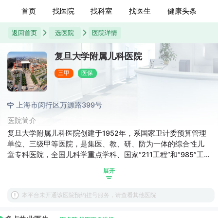
首页
找医院
找科室
找医生
健康头条
返回首页
选医院
医院详情
复旦大学附属儿科医院
三甲
医保
上海市闵行区万源路399号
医院简介
复旦大学附属儿科医院创建于1952年，系国家卫计委预算管理
单位、三级甲等医院，是集医、教、研、防为一体的综合性儿
童专科医院，全国儿科学重点学科、国家“211工程”和“985”工
程建设单位，最早被国家授予儿科学硕士、博士学位授权点、
展开
临床医学博士后流动站。在中国医学科学院发布的中国医院科
技竞争力排行榜、复旦大学发布的中国医院最佳专科声誉排行
本平台未开通该医院预约挂号服务，请查看其他医院
榜和北京大学发布的中国医院最佳临床学科排行榜，我院儿科
学均位居前列。