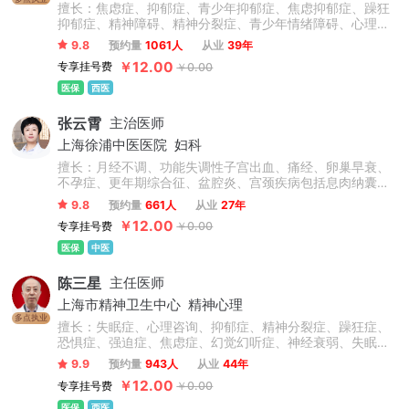
擅长：焦虑症、抑郁症、青少年抑郁症、焦虑抑郁症、躁狂
抑郁症、精神障碍、精神分裂症、青少年情绪障碍、心理障
碍、情感障碍、精神病、失眠症、睡眠障碍、双相情感障
9.8
预约量
1061人
从业
39年
碍、躁狂症、忧郁症、恐惧症、幻听、妄想症、植物神经紊
￥12.00
专享挂号费
￥0.00
乱、神经衰弱、躯体化形式障碍、癔症、疑病症、心境障
碍、惊恐障碍、产后抑郁症、更年期抑郁症及老年心理障碍
医保
西医
及认知功能障碍等精神科常见病的心理诊断和心理康复治
疗，尤其擅长抑郁焦虑与精神分裂症的诊治。
张云霄
主治医师
上海徐浦中医医院
妇科
擅长：月经不调、功能失调性子宫出血、痛经、卵巢早衰、
不孕症、更年期综合征、盆腔炎、宫颈疾病包括息肉纳囊病
毒感染等、卵巢囊肿、子宫肌瘤、乳腺增生、情志抑郁焦虑
9.8
预约量
661人
从业
27年
失眠调理、内分泌失调、肥胖症、外阴炎、外阴白斑、阴道
￥12.00
专享挂号费
￥0.00
炎、阴道菌群失调。
医保
中医
陈三星
主任医师
上海市精神卫生中心
精神心理
多点执业
擅长：失眠症、心理咨询、抑郁症、精神分裂症、躁狂症、
恐惧症、强迫症、焦虑症、幻觉幻听症、神经衰弱、失眠多
梦、脑损伤、精神障碍、青少年抑郁症、双相情感障碍、疑
9.9
预约量
943人
从业
44年
病症、植物神经紊乱、情绪障碍心理治疗、心理干预、创伤
￥12.00
专享挂号费
￥0.00
后应激障碍等精神心理疾病的诊断与精准个性化治疗。擅于
运用心理学原理疏导情绪问题、人际关系问题。
医保
西医