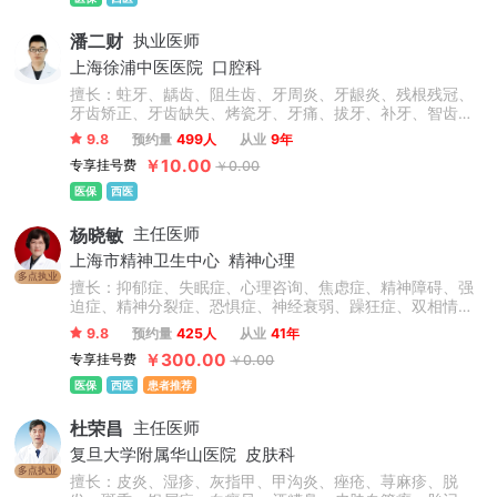
潘二财
执业医师
上海徐浦中医医院
口腔科
擅长：蛀牙、龋齿、阻生齿、牙周炎、牙龈炎、残根残冠、
牙齿矫正、牙齿缺失、烤瓷牙、牙痛、拔牙、补牙、智齿、
根管治疗等，此外对于前牙美容修复、牙齿缺失的冠(桥)修
9.8
预约量
499人
从业
9年
复、以及咬合重建的复杂义齿修复、全口义齿修复、直丝弓
￥10.00
专享挂号费
￥0.00
矫正、自锁矫正、隐形矫正、牙齿美容、牙齿修复、烤瓷
牙、美白贴面等技术操作熟练，临床经验丰富。
医保
西医
杨晓敏
主任医师
上海市精神卫生中心
精神心理
多点执业
擅长：抑郁症、失眠症、心理咨询、焦虑症、精神障碍、强
迫症、精神分裂症、恐惧症、神经衰弱、躁狂症、双相情感
障碍、心理障碍、神经官能症、头晕头疼、植物神经紊乱、
9.8
预约量
425人
从业
41年
自闭症、儿童抽动症、人格障碍、酒精依赖症、成人/青少年
￥300.00
专享挂号费
￥0.00
心理咨询、青少年情绪与行为障碍。
医保
西医
患者推荐
杜荣昌
主任医师
复旦大学附属华山医院
皮肤科
多点执业
擅长：皮炎、湿疹、灰指甲、甲沟炎、痤疮、荨麻疹、脱