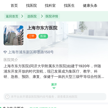
首页
找医院
找科室
找医生
健康头条
返回首页
选医院
医院详情
上海市东方医院
三甲
医保
上海市浦东新区即墨路150号
医院简介
上海市东方医院(同济大学附属东方医院)始建于1920年，伴随
浦东开发开放的时代契机，现已发展成为集医疗、教学、科
研、急救、预防、康复、保健于一体的大型三级甲等综合性医
院。医院现设南北两址，分别位于陆家嘴国际金融贸易区与浦
展开
东世博园区，核定床位1800张(另已规划建设17万m2的沪东院
区)，设61个临床、医技科室；获批国家、上海市级重点学科和
本平台未开通该医院预约挂号服务，请查看其他医院
研发平台21个，浦东新区高峰高原学科6个；在职职工3109
名，其中高级职称447人，博士研究生导师103名、硕士研究生