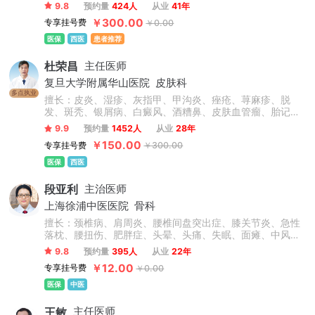
障碍、心理障碍、神经官能症、头晕头疼、植物神经紊乱、
9.8
预约量
424人
从业
41年
自闭症、儿童抽动症、人格障碍、酒精依赖症、成人/青少年
￥300.00
专享挂号费
￥0.00
心理咨询、青少年情绪与行为障碍。
医保
西医
患者推荐
杜荣昌
主任医师
复旦大学附属华山医院
皮肤科
多点执业
擅长：皮炎、湿疹、灰指甲、甲沟炎、痤疮、荨麻疹、脱
发、斑秃、银屑病、白癜风、酒糟鼻、皮肤血管瘤、胎记、
瘢痕疙瘩、结节性痒疹、激素脸、血管痣、太田痣、汗疱
9.9
预约量
1452人
从业
28年
疹、老年性白斑、职业病皮肤病、化妆品不良反应等常见皮
￥150.00
专享挂号费
￥300.00
肤病和疑难疾病，在皮肤病治疗领域有很深的造诣。
医保
西医
段亚利
主治医师
上海徐浦中医医院
骨科
擅长：颈椎病、肩周炎、腰椎间盘突出症、膝关节炎、急性
落枕、腰扭伤、肥胖症、头晕、头痛、失眠、面瘫、中风偏
瘫后遗症、脊柱侧弯、高低肩、长短腿、骨盆倾斜、上下交
9.8
预约量
395人
从业
22年
叉综合症、强直性脊柱炎、颈肩腰腿疼痛类疾病及脊柱健康
￥12.00
专享挂号费
￥0.00
管理等相关疾病。
医保
中医
王敏
主任医师