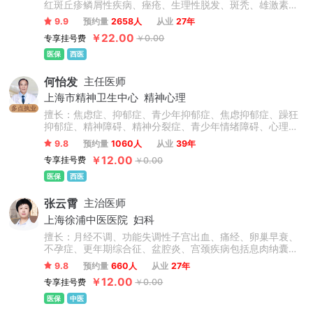
红斑丘疹鳞屑性疾病、痤疮、生理性脱发、斑秃、雄激素性
脱发、荨麻疹、过敏性湿疹、银屑病、寻常痤疮、溢脂性皮
9.9
预约量
2658人
从业
27年
炎、鱼鳞病、皮肤囊肿、疣、真菌性皮肤病、物理性皮肤
￥22.00
专享挂号费
￥0.00
病、动物性皮肤病。
医保
西医
何怡发
主任医师
上海市精神卫生中心
精神心理
多点执业
擅长：焦虑症、抑郁症、青少年抑郁症、焦虑抑郁症、躁狂
抑郁症、精神障碍、精神分裂症、青少年情绪障碍、心理障
碍、情感障碍、精神病、失眠症、睡眠障碍、双相情感障
9.8
预约量
1060人
从业
39年
碍、躁狂症、忧郁症、恐惧症、幻听、妄想症、植物神经紊
￥12.00
专享挂号费
￥0.00
乱、神经衰弱、躯体化形式障碍、癔症、疑病症、心境障
碍、惊恐障碍、产后抑郁症、更年期抑郁症及老年心理障碍
医保
西医
及认知功能障碍等精神科常见病的心理诊断和心理康复治
疗，尤其擅长抑郁焦虑与精神分裂症的诊治。
张云霄
主治医师
上海徐浦中医医院
妇科
擅长：月经不调、功能失调性子宫出血、痛经、卵巢早衰、
不孕症、更年期综合征、盆腔炎、宫颈疾病包括息肉纳囊病
毒感染等、卵巢囊肿、子宫肌瘤、乳腺增生、情志抑郁焦虑
9.8
预约量
660人
从业
27年
失眠调理、内分泌失调、肥胖症、外阴炎、外阴白斑、阴道
￥12.00
专享挂号费
￥0.00
炎、阴道菌群失调。
医保
中医