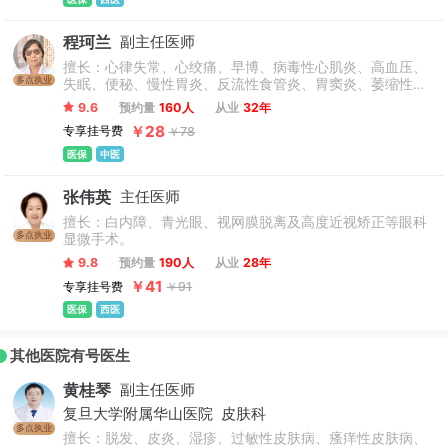
程珂兰
副主任医师
擅长：心律失常、心绞痛、早博、病毒性心肌炎、高血压、
多点执业
失眠、便秘、慢性胃炎、反流性食管炎、胃窦炎、萎缩性胃
炎、胃十二脂肠溃疡、功能性消化不良、亚健康、疲劳综合
9.6
预约量
160人
从业
32年
征在内的消化系统、心脑血管、呼吸系统疾病，肿瘤病变的
￥28
专享挂号费
￥78
防治、术后调理、膏方进补均有相当的临床经验。
医保
中医
张伟英
主任医师
擅长：白内障、青光眼、视网膜脱离及高度近视矫正等眼科
多点执业
显微手术。
9.8
预约量
190人
从业
28年
￥41
专享挂号费
￥91
医保
西医
其他医院有号医生
黄桂琴
副主任医师
复旦大学附属华山医院
皮肤科
多点执业
擅长：脱发、皮炎、湿疹、过敏性皮肤病、瘙痒性皮肤病、