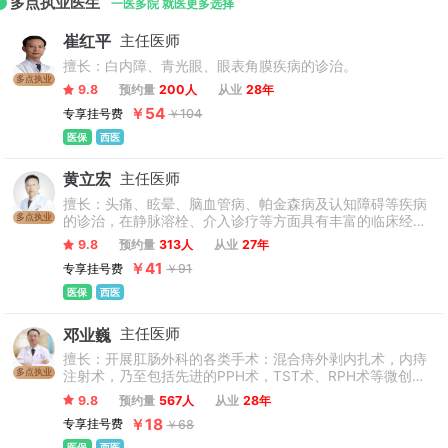
多点执业医生
导师185名，拥有中国科学院院士、长江学者、国家杰出青年基
一医多院 就医更多选择
金获得者、国家优秀青年科学基金获得者、教育部新世纪优秀
崔红平
主任医师
人才等国家高层次人才105人次，国家和上海市级主任委员、副
擅长：白内障、青光眼、眼表角膜疾病的诊治。
主任委员、理事长等学术团体任职人员125人次；配有集MRI、
多点执业
CT、DSA 于一体的复合手术室、PET-MR、PET-CT、EDGE放
9.8
预约量
200人
从业
28年
射放疗系统、手术机器人等国际先进的大型医疗设备。
￥54
专享挂号费
￥104
医保
西医
黄立宏
主任医师
擅长：头痛、眩晕、脑血管病、帕金森病及认知障碍等疾病
多点执业
的诊治，在静脉溶栓、介入诊疗等方面具有丰富的临床经
验。
9.8
预约量
313人
从业
27年
￥41
专享挂号费
￥91
医保
西医
邓业巍
主任医师
擅长：开展肛肠外科的各类手术：混合痔外剥内扎术，内痔
多点执业
注射术，乃至包括先进的PPH术，TST术、RPH术等微创手
术；复杂肛瘘手术，肛周脓肿手术，陈旧性肛裂手术，直肠
9.8
预约量
567人
从业
28年
脱垂手术，骶尾部藏毛窦（囊肿）Limberg术，耻骨直肠肌
￥18
专享挂号费
￥68
综合症手术，结直肠癌的治疗等具有丰富的临床经验。
医保
西医