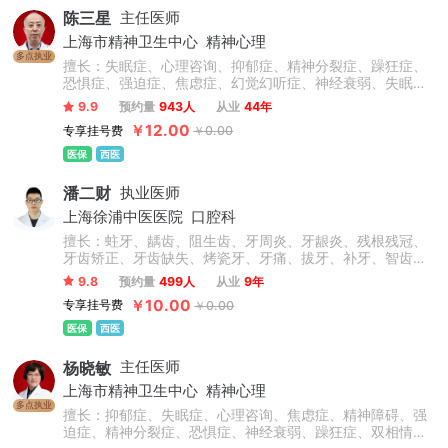
陈三星
主任医师
上海市精神卫生中心
精神心理
多点执业
擅长：失眠症、心理咨询、抑郁症、精神分裂症、躁狂症、
恐惧症、强迫症、焦虑症、幻觉幻听症、神经衰弱、失眠多
梦、脑损伤、精神障碍、青少年抑郁症、双相情感障碍、疑
9.9
预约量
943人
从业
44年
病症、植物神经紊乱、情绪障碍心理治疗、心理干预、创伤
￥12.00
专享挂号费
￥0.00
后应激障碍等精神心理疾病的诊断与精准个性化治疗。擅于
运用心理学原理疏导情绪问题、人际关系问题。
医保
西医
潘二财
执业医师
上海徐浦中医医院
口腔科
擅长：蛀牙、龋齿、阻生齿、牙周炎、牙龈炎、残根残冠、
牙齿矫正、牙齿缺失、烤瓷牙、牙痛、拔牙、补牙、智齿、
根管治疗等，此外对于前牙美容修复、牙齿缺失的冠(桥)修
9.8
预约量
499人
从业
9年
复、以及咬合重建的复杂义齿修复、全口义齿修复、直丝弓
￥10.00
专享挂号费
￥0.00
矫正、自锁矫正、隐形矫正、牙齿美容、牙齿修复、烤瓷
牙、美白贴面等技术操作熟练，临床经验丰富。
医保
西医
杨晓敏
主任医师
上海市精神卫生中心
精神心理
多点执业
擅长：抑郁症、失眠症、心理咨询、焦虑症、精神障碍、强
迫症、精神分裂症、恐惧症、神经衰弱、躁狂症、双相情感