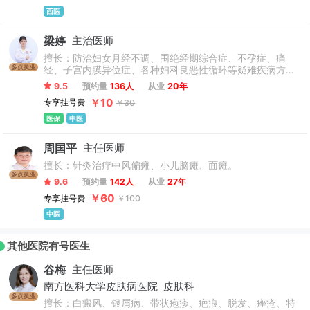
西医
梁婷
主治医师
擅长：防治妇女月经不调、围绝经期综合症、不孕症、痛
多点执业
经、子宫内膜异位症、各种妇科良恶性循环等疑难疾病方面
积累了丰富的临床经验。能完成多种妇科疾病的微创手术治
9.5
预约量
136人
从业
20年
疗。
￥10
专享挂号费
￥30
医保
中医
周国平
主任医师
擅长：针灸治疗中风偏瘫、小儿脑瘫、面瘫。
多点执业
9.6
预约量
142人
从业
27年
￥60
专享挂号费
￥100
中医
其他医院有号医生
谷梅
主任医师
南方医科大学皮肤病医院
皮肤科
多点执业
擅长：白癜风、银屑病、带状疱疹、疤痕、脱发、痤疮、特