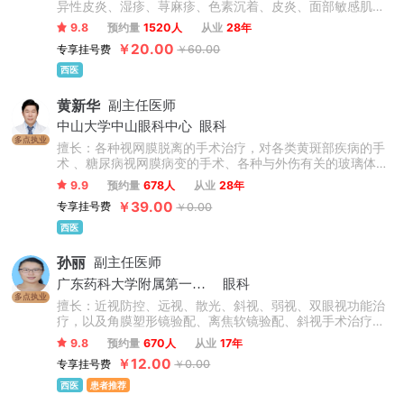
异性皮炎、湿疹、荨麻疹、色素沉着、皮炎、面部敏感肌肤
及过敏性皮肤病、常见病及疑难杂症治疗。
9.8
预约量
1520人
从业
28年
￥20.00
专享挂号费
￥60.00
西医
黄新华
副主任医师
中山大学中山眼科中心
眼科
多点执业
擅长：各种视网膜脱离的手术治疗，对各类黄斑部疾病的手
术 、糖尿病视网膜病变的手术、各种与外伤有关的玻璃体视
网膜病的治疗均有深入研究。对眼底病的激光治疗及与玻璃
9.9
预约量
678人
从业
28年
体、视网膜疾病有关的白内障治疗也有丰富的临床经验。
￥39.00
专享挂号费
￥0.00
西医
孙丽
副主任医师
广东药科大学附属第一医院
眼科
多点执业
擅长：近视防控、远视、散光、斜视、弱视、双眼视功能治
疗，以及角膜塑形镜验配、离焦软镜验配、斜视手术治疗，
在早发性及进展性近视及高度近视防控方面有丰富的临床经
9.8
预约量
670人
从业
17年
验。
￥12.00
专享挂号费
￥0.00
西医
患者推荐