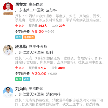
周亦农
主任医师
广东省第二中医院
皮肤科
多点执业
擅长：中西结合诊疗湿疹、荨麻疹、痤疮、真菌病、脱发、
手足癣、毛囊炎等皮肤科常见病、季节高发病及疑难杂症。
9.9
预约量
862人
从业
27年
￥5.00
专享挂号费
￥0.00
中医
患者推荐
段孝勤
副主任医师
广州仁爱天河医院
妇科
擅长：人流、妇科炎症(阴道炎、盆腔炎、宫颈炎等)、妇科
肿瘤(子宫肌瘤、卵巢肿瘤、宫颈肿瘤等)、擅长运用中西医
结合及先进技术诊疗各种多囊卵巢综合征、子宫内膜异位
9.9
预约量
671人
从业
30年
症、子宫腺肌症、痛经、女性不孕等。娴熟操作妇科微创手
￥20.00
专享挂号费
￥0.00
术，如腹腔镜下子宫肌瘤及卵巢肿瘤剔除、盆腔炎症粘连分
粘、处女膜修复、生殖道畸形矫正等手术。
医保
西医
刘为民
主治医师
广州仁爱天河医院
消化内科
擅长：无痛胃肠镜检查、消化道早癌的诊断及消化内镜下治
疗，如息肉的超级微创切除术、钛夹止血术等。熟悉掌握消