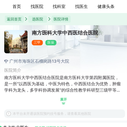
首页
找医院
找科室
找医生
健康头条
返回首页
选医院
医院详情
南方医科大学中西医结合医院
三甲
医保
广州市海珠区石榴岗路13号大院
医院简介
南方医科大学中西医结合医院是南方医科大学第四附属医院，
是一所“以西医为基础，中医为特色，中西医结合为优势，肿瘤
学科为龙头，多学科协调发展”的综合性教学科研型三级甲等中
西医结合医院。医院于2006年开业，已开设52个专业科室，是
展开
国家重点中医医院建设单位、国家中医住院医师规范化培训基
地、国家药物临床试验机构、广东省中医药创新研究中心。广
本平台未开通该医院预约挂号服务，请查看其他医院
东省政府规划建设床位为2050张(其中肿瘤床位600张)。