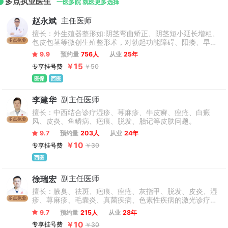
多点执业医生
一医多院 就医更多选择
赵永斌
主任医师
擅长：外生殖器整形如:阴茎弯曲矫正、阴茎短小延长增粗、
多点执业
包皮包茎等微创生殖整形术，对勃起功能障碍、阳痿、早
泄、前列腺炎、泌尿系统感染、精索静脉曲张等男性疾病的
9.9
预约量
756人
从业
25年
诊治具有丰富的临床经验。
￥15
专享挂号费
￥50
医保
西医
李建华
副主任医师
擅长：中西结合诊疗湿疹、荨麻疹、牛皮癣、痤疮、白癜
多点执业
风、皮炎、鱼鳞病、疤痕、脱发、胎记等皮肤问题。
9.7
预约量
203人
从业
24年
￥10
专享挂号费
￥30
西医
徐瑞宏
副主任医师
擅长：腋臭、祛斑、疤痕、痤疮、灰指甲、脱发、皮炎、湿
多点执业
疹、荨麻疹、毛囊炎、真菌疾病、色素性疾病的激光诊疗和
美容，并对荨麻疹、湿疹、痤疮、腋臭、祛斑等有深入的研
9.7
预约量
215人
从业
28年
究。
￥10
专享挂号费
￥30