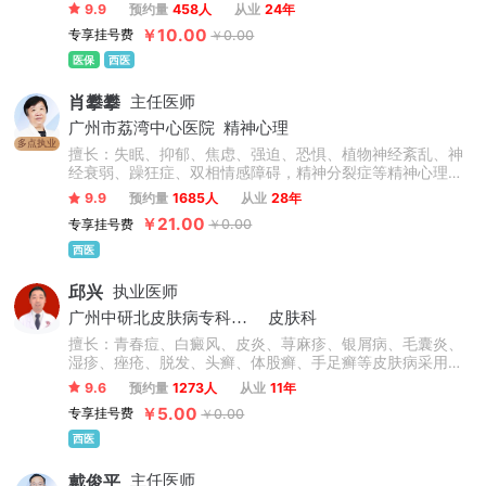
化内科常见病、多发病的诊治。
9.9
预约量
458人
从业
24年
￥10.00
专享挂号费
￥0.00
医保
西医
肖攀攀
主任医师
广州市荔湾中心医院
精神心理
多点执业
擅长：失眠、抑郁、焦虑、强迫、恐惧、植物神经紊乱、神
经衰弱、躁狂症、双相情感障碍，精神分裂症等精神心理疾
病。
9.9
预约量
1685人
从业
28年
￥21.00
专享挂号费
￥0.00
西医
邱兴
执业医师
广州中研北皮肤病专科门诊
皮肤科
擅长：青春痘、白癜风、皮炎、荨麻疹、银屑病、毛囊炎、
湿疹、痤疮、脱发、头癣、体股癣、手足癣等皮肤病采用中
西医结合治疗与免疫疗法治疗。
9.6
预约量
1273人
从业
11年
￥5.00
专享挂号费
￥0.00
西医
戴俊平
主任医师