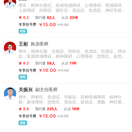
擅长：精神分裂症、双相情感障碍、心境障碍、情感障碍、
人格障碍、抑郁症、躁狂症、强迫症、焦虑症、神经官能
症、失眠症、青少年躁狂抑郁、青少年心理干预等精神疾病
9.2
预约量
62人
从业
20年
的治疗与干预。
￥15.00
专享挂号费
￥0.00
西医
王彬
执业医师
擅长：精神分裂、失眠症、抑郁症、焦虑症、狂躁症、强迫
症、双相情感障碍、精神障碍、心理障碍、恐惧症、妄想
症、癔症、疑病症、植物神经功能紊乱、神经官能症、多动
9.2
预约量
59人
从业
11年
症、抽动症、自闭症等。
￥10.00
专享挂号费
￥0.00
西医
关振兴
副主任医师
擅长：抑郁症、焦虑症、失眠症、双相情感障碍、精神分
裂、躯体障碍、恐惧症、强迫症、疑病症、酒瘾、神经衰
弱、妄想症、创伤性应激反应、社交恐惧癔症、青少年心理
9.8
预约量
235人
从业
19年
问题、厌学、网瘾、情绪障碍、心理障碍等。
￥15.00
专享挂号费
￥0.00
西医