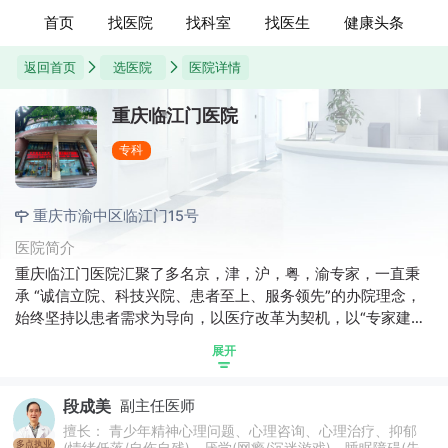
首页
找医院
找科室
找医生
健康头条
返回首页
选医院
医院详情
重庆临江门医院
专科
重庆市渝中区临江门15号
医院简介
重庆临江门医院汇聚了多名京，津，沪，粤，渝专家，一直秉
承 “诚信立院、科技兴院、患者至上、服务领先”的办院理念，
始终坚持以患者需求为导向，以医疗改革为契机，以“专家建名
院，名院出专家”的科学管理为根本，以科研技术为动力的经营
展开
方针，大胆开拓，不断创新，以三甲医院的技术强势、社区医
院的价格优势，全力打造平价医院、诚信医院、老百姓看得起
段成美
副主任医师
病的医院，以实际行动从根本上改变人民群众“看病难、看病
贵”的问题，深受广大患者的好评和社会各界的称赞。为营造-
擅长： 青少年精神心理问题、心理咨询、心理治疗、抑郁
多点执业