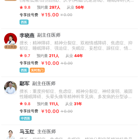
(情绪低落/自伤自残)、厌学(网瘾/沉迷游戏)、睡眠障碍(失
个和谐良好的诊疗氛围、提高我院医患关系解决能力，特别设
眠)、精神分裂(精神障碍)、强迫症等，焦虑症、老年期精神
立了一个单独的行政部门，随时接受患者建议、患者投诉。并
9.8
预约量
297人
从业
56年
病、精神药物的合理使用、戒酒/酒精依赖、神经衰弱、植物
长期为医患关系的再进步而不断进行培训，随时对不足之处进
￥15.00
专享挂号费
￥0.00
神经紊乱、恐惧症、强迫症、躁狂症、双向情感障碍、儿童
行批评改进。因为我们坚信:良好的医患关系才能让诊疗工作顺
多动症、抽动症、孤独症、自闭症等。
西医
利进行。
李晓燕
副主任医师
擅长：精神障碍、精神分裂症、双相情感障碍、焦虑症、抑
多点执业
郁症、睡眠障碍、强迫症、失眠症、妄想症、躁狂症、情感
障碍、癔症强迫症、躯体形式障碍、老年期精神障碍等精神
9.7
预约量
211人
从业
44年
疾病的诊断及治疗。
￥10.00
专享挂号费
￥0.00
西医
实时热门
鄢军
副主任医师
擅长：重度抑郁症、焦虑症、精神分裂症、神经衰弱、顽固
性睡眠障碍、头晕头痛等精神科常见病、多发病的分型诊
治。
9.8
预约量
111人
从业
31年
￥10.00
专享挂号费
￥0.00
中西医
马玉红
主任医师