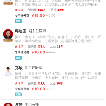
擅长：抑郁症、焦虑症、失眠症、精神分裂症等精神科常见
多点执业
病、多发病的诊治。尤其擅长儿童青少年成长过程中的心理
健康问题、青少年抑郁症、青少年网瘾、厌学、青少年人格
9.8
预约量
146人
从业
42年
发育障碍、青春型精神分裂症的有效治疗，并在双相情感障
￥15.00
专享挂号费
￥0.00
碍、婚姻咨询、情绪食疗方面拥有突出的成就。
西医
邱建国
副主任医师
擅长：焦虑症，精神分裂症、抑郁症，失眠症，躁狂症、强
多点执业
迫症、等精神疾病，心理测验、心理咨询及心理治疗。
9.7
预约量
176人
从业
28年
￥10.00
专享挂号费
￥0.00
西医
郑敏
副主任医师
擅长：儿童青少年常见精神问题，焦虑障碍、抑郁症、双相
情感障碍、强迫症、个人成长、抑郁、焦虑、恐惧以及青少
年学业、情绪等各类儿童青少年心理/情绪障碍；以及各类心
9.7
预约量
121人
从业
16年
境障碍、难治性抑郁症、焦虑障碍等精神心理疾病的诊断与
￥10.00
专享挂号费
￥0.00
治疗。
西医
皮静
主治医师