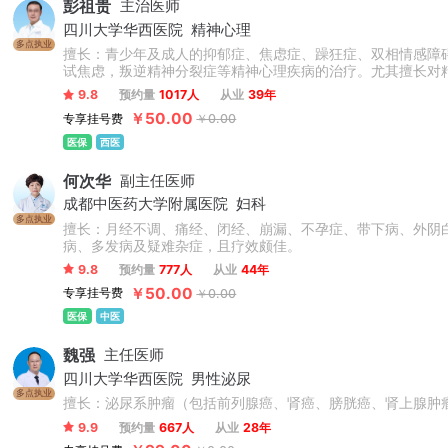
彭祖贵
主治医师
四川大学华西医院
精神心理
多点执业
擅长：青少年及成人的抑郁症、焦虑症、躁狂症、双相情感障
试焦虑，叛逆精神分裂症等精神心理疾病的治疗。尤其擅长对
9.8
预约量
1017人
从业
39年
￥50.00
专享挂号费
￥0.00
医保
西医
何次华
副主任医师
成都中医药大学附属医院
妇科
多点执业
擅长：月经不调、痛经、闭经、崩漏、不孕症、带下病、外阴
病、多发病及疑难杂症，且疗效颇佳。
9.8
预约量
777人
从业
44年
￥50.00
专享挂号费
￥0.00
医保
中医
魏强
主任医师
四川大学华西医院
男性泌尿
多点执业
擅长：泌尿系肿瘤（包括前列腺癌、肾癌、膀胱癌、肾上腺肿
9.9
预约量
667人
从业
28年