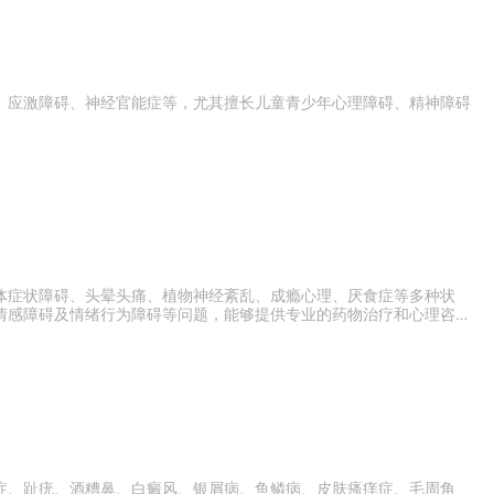
、应激障碍、神经官能症等，尤其擅长儿童青少年心理障碍、精神障碍
体症状障碍、头晕头痛、植物神经紊乱、成瘾心理、厌食症等多种状
情感障碍及情绪行为障碍等问题，能够提供专业的药物治疗和心理咨询
症、趾疣、酒糟鼻、白癜风、银屑病、鱼鳞病、皮肤瘙痒症、毛周角