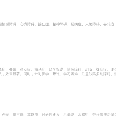
相情感障碍、心境障碍、躁狂症、精神障碍、疑病症、人格障碍、妄想症
能症、失眠、多动症、抽动症、厌学叛逆、情感障碍、幻听、疑病症、躯
法，效果显著。同时，针对厌学、叛逆、学习困难、注意缺陷多动障碍、
、色斑、扁平疣、荨麻疹、过敏性皮炎、毛囊炎、灰指甲、带状疱疹后遗