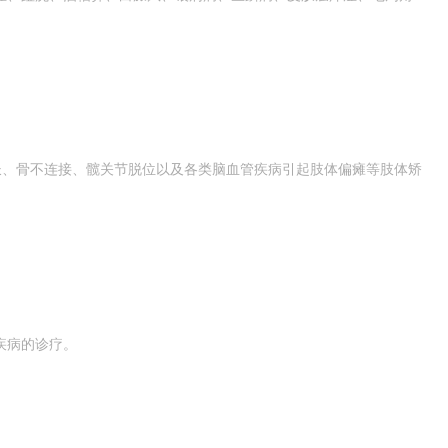
等长、骨不连接、髋关节脱位以及各类脑血管疾病引起肢体偏瘫等肢体矫
疾病的诊疗。