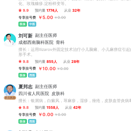
化、玫瑰糠疹.淀粉样变等。
9.9
预约量
1774人
从业
32年
￥5.00
专享挂号费
￥0.00
医保
中医
刘可新
副主任医师
成都西南脑科医院
骨科
擅长：运用Ilizarov外固定技术治疗小儿脑瘫、小儿麻痹
形手术。
9.8
预约量
855人
从业
28年
￥10.00
专享挂号费
￥0.00
医保
西医
夏邦志
副主任医师
四川省人民医院
皮肤科
多点执业
擅长：银屑病，白癜风，荨麻疹，湿疹，痤疮，皮肤血管炎病
9.8
预约量
1558人
从业
42年
￥0.00
专享挂号费
￥0.00
医保
西医