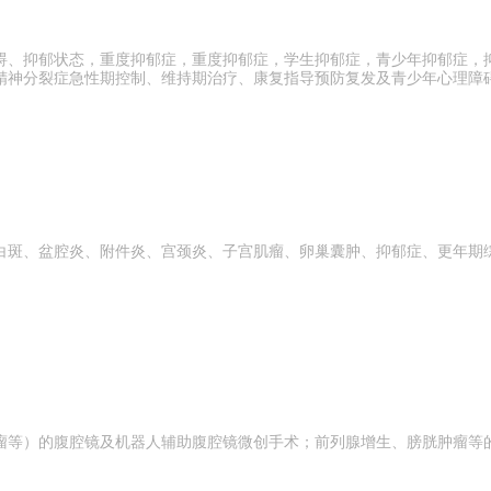
碍、抑郁状态，重度抑郁症，重度抑郁症，学生抑郁症，青少年抑郁症，
精神分裂症急性期控制、维持期治疗、康复指导预防复发及青少年心理障
白斑、盆腔炎、附件炎、宫颈炎、子宫肌瘤、卵巢囊肿、抑郁症、更年期
瘤等）的腹腔镜及机器人辅助腹腔镜微创手术；前列腺增生、膀胱肿瘤等