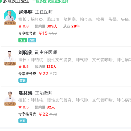
多点执业医生
一医多院 就医更多选择
赵洪鉴
主任医师
擅长：脑膜炎、脑出血、脑梗塞、帕金森、痴呆、头晕、头痛
多点执业
9.8
预约量
399人
从业
28年
￥15
专享挂号费
￥50
医保
西医
刘晓俊
副主任医师
擅长：肺结核、慢性支气管炎、肺气肿、支气管哮喘、肺心病
多点执业
9.5
预约量
123人
￥22
专享挂号费
￥72
西医
潘林海
主治医师
擅长：肺结核、慢性支气管炎、肺气肿、支气管哮喘、肺心病
多点执业
9.5
预约量
82人
￥22
专享挂号费
￥72
西医