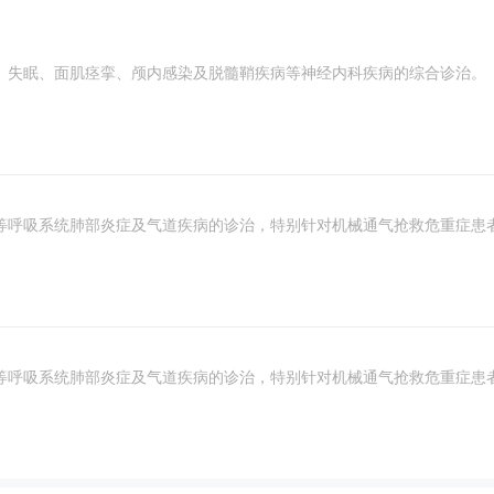
、失眠、面肌痉挛、颅内感染及脱髓鞘疾病等神经内科疾病的综合诊治。
等呼吸系统肺部炎症及气道疾病的诊治，特别针对机械通气抢救危重症患
等呼吸系统肺部炎症及气道疾病的诊治，特别针对机械通气抢救危重症患