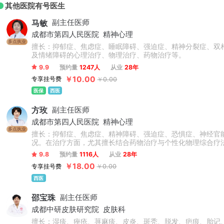
其他医院有号医生
马敏
副主任医师
成都市第四人民医院
精神心理
多点执业
擅长：抑郁症、焦虑症、睡眠障碍、强迫症、精神分裂症、双
及情绪障碍的心理治疗、物理治疗、药物治疗等。
9.9
预约量
1247人
从业
28年
￥10.00
专享挂号费
￥0.00
医保
西医
方玫
副主任医师
成都市第四人民医院
精神心理
多点执业
擅长：抑郁症、焦虑症、精神障碍、强迫症、恐惧症、神经官
况。在治疗方面，尤其擅长结合药物治疗与个性化物理综合疗
服务。
9.8
预约量
1116人
从业
28年
￥18.00
专享挂号费
￥0.00
西医
邵宝珠
副主任医师
成都中研皮肤研究院
皮肤科
擅长：湿疹、痤疮、荨麻疹、皮炎、斑秃、脱发、疤痕、胎记