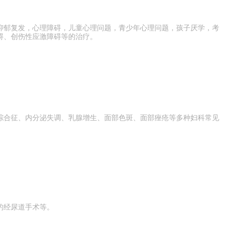
抑郁复发，心理障碍，儿童心理问题，青少年心理问题，孩子厌学，考
碍、创伤性应激障碍等的治疗。
综合征、内分泌失调、乳腺增生、面部色斑、面部痤疮等多种妇科常见
的经尿道手术等。