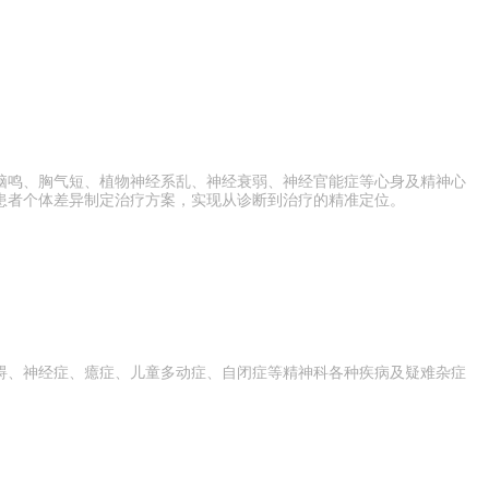
脑鸣、胸气短、植物神经系乱、神经衰弱、神经官能症等心身及精神心
患者个体差异制定治疗方案，实现从诊断到治疗的精准定位。
碍、神经症、癔症、儿童多动症、自闭症等精神科各种疾病及疑难杂症