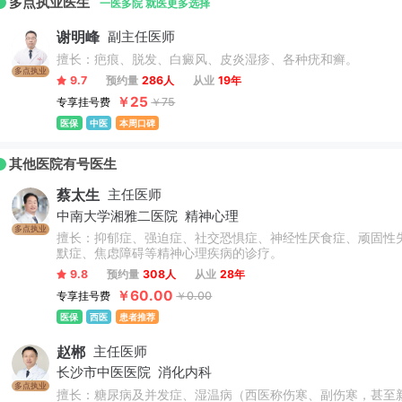
多点执业医生
一医多院 就医更多选择
谢明峰
副主任医师
擅长：疤痕、脱发、白癜风、皮炎湿疹、各种疣和癣。
多点执业
9.7
预约量
286人
从业
19年
￥25
专享挂号费
￥75
医保
中医
本周口碑
其他医院有号医生
蔡太生
主任医师
中南大学湘雅二医院
精神心理
多点执业
擅长：抑郁症、强迫症、社交恐惧症、神经性厌食症、顽固性
默症、焦虑障碍等精神心理疾病的诊疗。
9.8
预约量
308人
从业
28年
￥60.00
专享挂号费
￥0.00
医保
西医
患者推荐
赵郴
主任医师
长沙市中医医院
消化内科
多点执业
擅长：糖尿病及并发症、湿温病（西医称伤寒、副伤寒，甚至