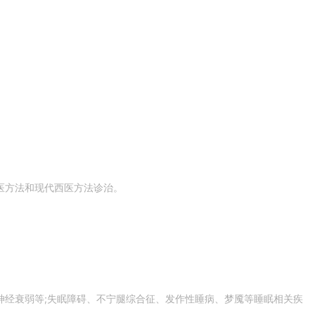
医方法和现代西医方法诊治。
神经衰弱等;失眠障碍、不宁腿综合征、发作性睡病、梦魇等睡眠相关疾