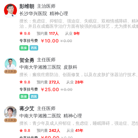
彭维朝
主治医师
长沙华兴医院
精神心理
擅长：焦虑症、抑郁症、强迫症、失眠症、双相情感障碍、精
治，并且在成瘾医学治疗方面有较强的临床技艺，尤为擅长成
疗法、中西医结合疗法及心理技术制定个性化诊疗方案。
9.6
预约量
117人
从业
9年
￥10.00
专享挂号费
￥0.00
医保
西医
贺全勇
主任医师
中南大学湘雅三医院
皮肤科
多点执业
擅长：瘢痕疙瘩防治、创面修复，以及在皮肤扩张器治疗技术
9.8
预约量
272人
从业
28年
￥25.00
专享挂号费
￥0.00
医保
西医
蒋少艾
主任医师
中南大学湘雅二医院
精神心理
多点执业
擅长：青少年及成人抑郁症，焦虑症，睡眠障碍，强迫症、恐
9.8
预约量
242人
从业
41年
￥60.00
专享挂号费
￥0.00