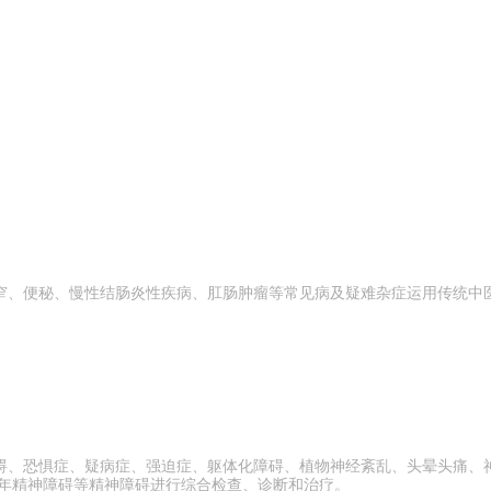
窄、便秘、慢性结肠炎性疾病、肛肠肿瘤等常见病及疑难杂症运用传统中
碍、恐惧症、疑病症、强迫症、躯体化障碍、植物神经紊乱、头晕头痛、
老年精神障碍等精神障碍进行综合检查、诊断和治疗。