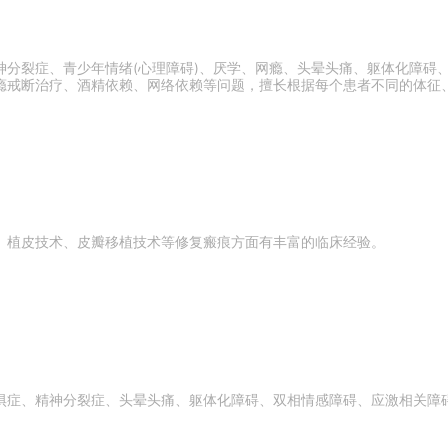
神分裂症、青少年情绪(心理障碍)、厌学、网瘾、头晕头痛、躯体化障碍
瘾戒断治疗、酒精依赖、网络依赖等问题，擅长根据每个患者不同的体征
、植皮技术、皮瓣移植技术等修复瘢痕方面有丰富的临床经验。
惧症、精神分裂症、头晕头痛、躯体化障碍、双相情感障碍、应激相关障