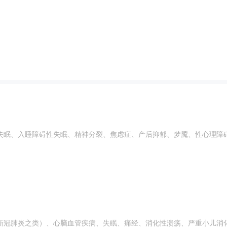
失眠、入睡障碍性失眠、精神分裂、焦虑症、产后抑郁、梦魇、性心理障
新冠肺炎之类）、心脑血管疾病、失眠、痛经、消化性溃疡、严重小儿消