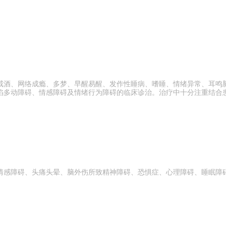
戒酒、网络成瘾、多梦、早醒易醒、发作性睡病、嗜睡、情绪异常、耳鸣
陷多动障碍、情感障碍及情绪行为障碍的临床诊治。治疗中十分注重结合
情感障碍、头痛头晕、脑外伤所致精神障碍、恐惧症、心理障碍、睡眠障