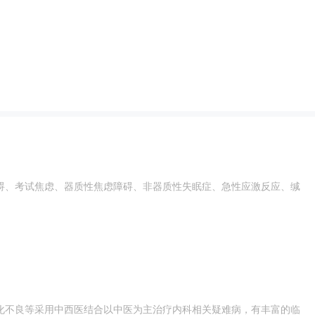
碍、考试焦虑、器质性焦虑障碍、非器质性失眠症、急性应激反应、缄
化不良等采用中西医结合以中医为主治疗内科相关疑难病，有丰富的临