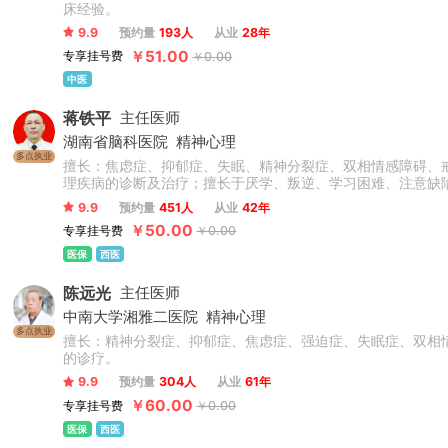
床经验。
9.9
预约量
193人
从业
28年
￥51.00
专享挂号费
￥0.00
中医
蒋铁平
主任医师
湖南省脑科医院
精神心理
多点执业
擅长：焦虑症、抑郁症、失眠、精神分裂症、双相情感障碍、
理疾病的诊断及治疗；擅长于厌学、叛逆、学习困难、注意缺
9.9
预约量
451人
从业
42年
￥50.00
专享挂号费
￥0.00
医保
西医
陈远光
主任医师
中南大学湘雅二医院
精神心理
多点执业
擅长：精神分裂症、抑郁症、焦虑症、强迫症、失眠症、双相
的诊疗。
9.9
预约量
304人
从业
61年
￥60.00
专享挂号费
￥0.00
医保
西医