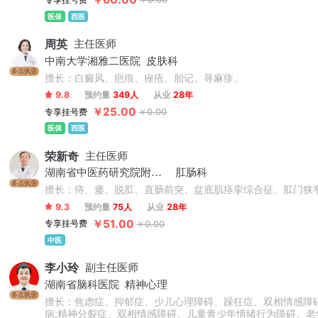
医保
西医
周英
主任医师
中南大学湘雅二医院
皮肤科
多点执业
擅长：白癜风、疤痕、痤疮、胎记、荨麻疹。
9.8
预约量
349人
从业
28年
￥25.00
专享挂号费
￥0.00
医保
西医
荣新奇
主任医师
湖南省中医药研究院附属医院
肛肠科
多点执业
擅长：痔、瘘、脱肛、直肠前突、盆底肌痉挛综合征、肛门狭
9.3
预约量
75人
从业
28年
￥51.00
专享挂号费
￥0.00
中医
李小玲
副主任医师
湖南省脑科医院
精神心理
多点执业
擅长：焦虑症、抑郁症、少儿心理障碍、躁狂症、双相情感障
病;精神分裂症、双相情感障碍、儿童青少年情绪行为障碍、