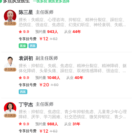
多点执业医生
一医多院 就医更多选择
陈三星
主任医师
擅长：失眠症、心理咨询、抑郁症、精神分裂症、躁狂症、
多点执业
恐惧症、强迫症、焦虑症、幻觉幻听症、神经衰弱、失眠多
梦、脑损伤、精神障碍、青少年抑郁症、双相情感障碍、疑
9.9
预约量
943人
从业
44年
病症、植物神经紊乱、情绪障碍心理治疗、心理干预、创伤
￥12
专享挂号费
￥62
后应激障碍等精神心理疾病的诊断与精准个性化治疗。擅于
运用心理学原理疏导情绪问题、人际关系问题。
医保
西医
袁训初
副主任医师
擅长：抑郁症、失眠、焦虑症、精神分裂症、精神障碍、躯
多点执业
体化障碍、头晕头痛、躁狂症、双相情感障碍、强迫症、社
交恐惧症、神经衰弱、心理障碍、植物神经紊乱、酒瘾、网
9.9
预约量
1046人
从业
40年
瘾，多动症、抽动症、注意力缺陷、儿童心理障碍、厌学、
￥20
专享挂号费
￥60
学习困难、青少年情绪障碍、社交恐惧症、沉迷游戏、易暴
易怒、不出门不社交、睡眠障碍、情绪易怒、叛逆、亲子关
西医
系差、青少年心理障碍等儿童青少年发育行为与心理问题。
丁宇杰
主任医师
擅长：抑郁症、焦虑症、青少年抑郁焦虑、儿童青少年心理
多点执业
障碍、厌学、学习困难、社交恐惧症、微笑抑郁症、青少年
情绪障碍、精神分裂症、精神障碍、双相情感障碍、失眠
9.9
预约量
988人
从业
31年
症、睡眠障碍、躁狂症、情感障碍、忧郁症、躁郁症、恐惧
￥12
专享挂号费
￥62
症、幻听、妄想症、植物神经紊乱、躯体化形式障碍、神经