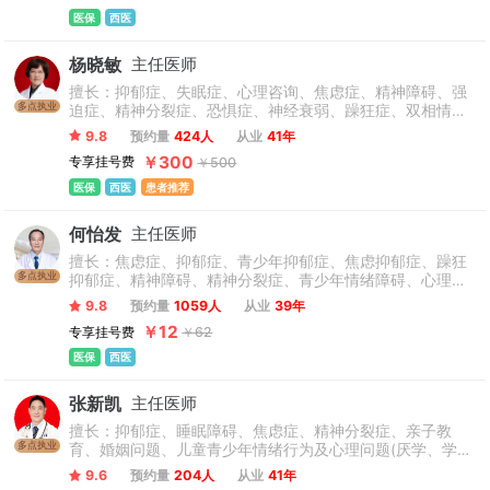
官能症、神经衰弱、癔症、疑病症、惊恐障碍、心境障碍等
医保
西医
各类心身疾病等精神心理疾病的诊治。
杨晓敏
主任医师
擅长：抑郁症、失眠症、心理咨询、焦虑症、精神障碍、强
多点执业
迫症、精神分裂症、恐惧症、神经衰弱、躁狂症、双相情感
障碍、心理障碍、神经官能症、头晕头疼、植物神经紊乱、
9.8
预约量
424人
从业
41年
自闭症、儿童抽动症、人格障碍、酒精依赖症、成人/青少年
￥300
专享挂号费
￥500
心理咨询、青少年情绪与行为障碍。
医保
西医
患者推荐
何怡发
主任医师
擅长：焦虑症、抑郁症、青少年抑郁症、焦虑抑郁症、躁狂
多点执业
抑郁症、精神障碍、精神分裂症、青少年情绪障碍、心理障
碍、情感障碍、精神病、失眠症、睡眠障碍、双相情感障
9.8
预约量
1059人
从业
39年
碍、躁狂症、忧郁症、恐惧症、幻听、妄想症、植物神经紊
￥12
专享挂号费
￥62
乱、神经衰弱、躯体化形式障碍、癔症、疑病症、心境障
碍、惊恐障碍、产后抑郁症、更年期抑郁症及老年心理障碍
医保
西医
及认知功能障碍等精神科常见病的心理诊断和心理康复治
疗，尤其擅长抑郁焦虑与精神分裂症的诊治。
张新凯
主任医师
擅长：抑郁症、睡眠障碍、焦虑症、精神分裂症、亲子教
多点执业
育、婚姻问题、儿童青少年情绪行为及心理问题(厌学、学习
困难、注意力障碍、网络成瘾等)、躁狂症、心理障碍、恐惧
9.6
预约量
204人
从业
41年
症、躯体化形式障碍、植物神经紊乱、癔症、应激相关障