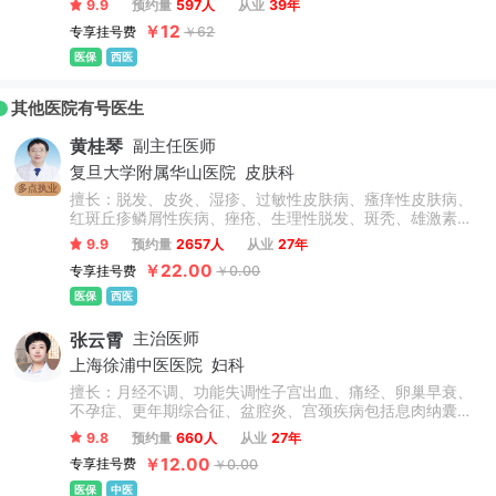
9.9
预约量
597人
从业
39年
产后抑郁症、神经衰弱、强迫症、孤独症、癔症、情感障
￥12
专享挂号费
￥62
碍、睡眠瘫痪症、器质性精神障碍、幻听、注意缺陷多动障
碍、睡眠障碍、偏执型人格障碍、边缘型人格障碍、躯体症
医保
西医
状障碍、植物神经紊乱、神经官能症等精神心理疾病的综合
治疗，并有丰富的精神科急诊治疗经验。
其他医院有号医生
黄桂琴
副主任医师
复旦大学附属华山医院
皮肤科
多点执业
擅长：脱发、皮炎、湿疹、过敏性皮肤病、瘙痒性皮肤病、
红斑丘疹鳞屑性疾病、痤疮、生理性脱发、斑秃、雄激素性
脱发、荨麻疹、过敏性湿疹、银屑病、寻常痤疮、溢脂性皮
9.9
预约量
2657人
从业
27年
炎、鱼鳞病、皮肤囊肿、疣、真菌性皮肤病、物理性皮肤
￥22.00
专享挂号费
￥0.00
病、动物性皮肤病。
医保
西医
张云霄
主治医师
上海徐浦中医医院
妇科
擅长：月经不调、功能失调性子宫出血、痛经、卵巢早衰、
不孕症、更年期综合征、盆腔炎、宫颈疾病包括息肉纳囊病
毒感染等、卵巢囊肿、子宫肌瘤、乳腺增生、情志抑郁焦虑
9.8
预约量
660人
从业
27年
失眠调理、内分泌失调、肥胖症、外阴炎、外阴白斑、阴道
￥12.00
专享挂号费
￥0.00
炎、阴道菌群失调。
医保
中医