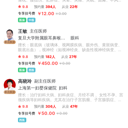
瘫后遗症、脊柱侧弯、高低肩、长短腿、骨盆倾斜、上下交
9.8
预约量
394人
从业
22年
叉综合症、强直性脊柱炎、颈肩腰腿疼痛类疾病及脊柱健康
￥12.00
专享挂号费
￥0.00
管理等相关疾病。
医保
中医
王敏
主任医师
复旦大学附属眼耳鼻喉科医院
眼科
多点执业
擅长：眼底病（玻璃体、视网膜疾病、眼外伤、黄斑病变、
眼底出血），视神经（如视神经炎、缺血性视神经病变、视
神经脊髓炎、Leber遗传性视神经病变、瞳孔异常）。
9.8
预约量
182人
从业
27年
￥450.00
专享挂号费
￥0.00
医保
西医
高晓玲
副主任医师
上海第一妇婴保健院
妇科
多点执业
擅长：治疗妇科大病、妇科炎症、月经不调 、女性不孕、宫
颈疾病等妇科疾病。尤其在治疗子宫肌瘤、子宫腺肌症、子
宫内膜异位症等方面拥有丰富的临床诊疗经验和见解。
9.8
预约量
306人
从业
47年
￥50.00
专享挂号费
￥0.00
西医