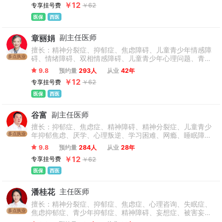
￥12
专享挂号费
￥62
碍、各种神经症、进食障碍、性心理障、心理卫生、心理危
机干预等精神心理常见病、多发病的私人定制式个性化整体
医保
西医
解决方案。
章丽娟
副主任医师
擅长：精神分裂症、抑郁症、焦虑障碍、儿童青少年情感障
多点执业
碍、情绪障碍、双相情感障碍、儿童青少年心理问题、青少
年抑郁、厌学、学习困难、网络成瘾、行为障碍、适应障
9.8
预约量
293人
从业
42年
碍、躯体化形式障碍、恐惧症、失眠症、睡眠障碍及其它精
￥12
专享挂号费
￥62
神障碍的精准诊断和治疗。
医保
西医
谷富
副主任医师
擅长：抑郁症、焦虑症、精神障碍、精神分裂症、儿童青少
多点执业
年抑郁焦虑、厌学、心理叛逆、学习困难、网瘾、睡眠障
碍、恐惧症、社交恐怖、心理障碍、情绪障碍、躁狂分裂
9.8
预约量
284人
从业
28年
症、自伤行为及一些疑难病例等常见的情绪、心理疾病、心
￥12
专享挂号费
￥62
理行为问题的精准施治。
医保
西医
潘桂花
主任医师
擅长：精神分裂症、抑郁症、焦虑症、心理咨询、失眠症、
多点执业
焦虑抑郁症、青少年抑郁症、精神障碍、妄想症、被害妄想
症、人格障碍、恐惧症、躁狂症、躁狂抑郁症、心境障碍、