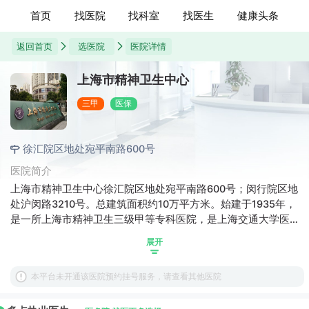
首页
找医院
找科室
找医生
健康头条
返回首页
选医院
医院详情
上海市精神卫生中心
三甲
医保
徐汇院区地处宛平南路600号
医院简介
上海市精神卫生中心徐汇院区地处宛平南路600号；闵行院区地
处沪闵路3210号。总建筑面积约10万平方米。始建于1935年，
是一所上海市精神卫生三级甲等专科医院，是上海交通大学医
学院附属医院，医院药物依赖、生化、遗传、神经电生理、脑
展开
电影像、心理测量、临床流行病学、儿少行为、心理咨询与治
疗、司法精神医学、精神护理、危机干预等14个研究室。其中
本平台未开通该医院预约挂号服务，请查看其他医院
精神疾病临床医学中心、老年精神医学、预防精神医学为医学
重点学科。