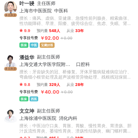
叶一骎
主任医师
上海市中医医院
中医科
多点执业
擅长：痛风、虚病、亚健康、急慢性前列腺炎、精索曲张、
性功能障碍、早泄、阳痿、疲劳综合症、焦虑、失眠、肾病
综合征、肾虚、植物神经功能紊乱、不育症、性淡漠、前列
9.9
预约量
548人
从业
33年
腺肥大、老年性疾病、高血脂、健忘等疾病。
￥92.00
专享挂号费
￥0.00
医保
中医
宝藏好医
潘益华
副主任医师
上海交通大学医学院附属第九人民医院
口腔科
多点执业
擅长：牙齿缺失的冠、桥修复。牙体牙髓病疑难病症治疗、
弯曲细小根管处理及超声波根管异物处理、残根残冠保留，
及前牙的美容修复等口腔综合治疗。
9.8
预约量
329人
从业
28年
￥40.00
专享挂号费
￥0.00
医保
西医
文立坤
副主任医师
上海徐浦中医医院
消化内科
擅长：中医治疗口臭、胃胀、胃酸、慢性胃炎、胃溃疡、胆
汁反流性胃炎、萎缩性胃炎、溃疡性结肠炎、幽门螺杆菌等
各种消化系统难治之症。尤其擅长消化道息肉、胃及十二指