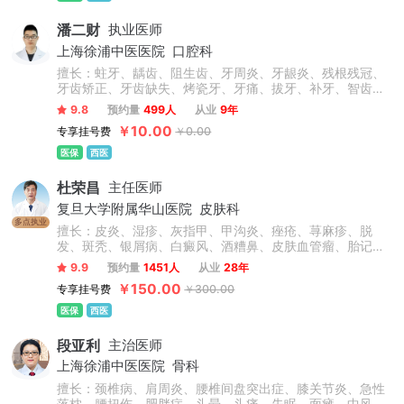
潘二财
执业医师
上海徐浦中医医院
口腔科
擅长：蛀牙、龋齿、阻生齿、牙周炎、牙龈炎、残根残冠、
牙齿矫正、牙齿缺失、烤瓷牙、牙痛、拔牙、补牙、智齿、
根管治疗等，此外对于前牙美容修复、牙齿缺失的冠(桥)修
9.8
预约量
499人
从业
9年
复、以及咬合重建的复杂义齿修复、全口义齿修复、直丝弓
￥10.00
专享挂号费
￥0.00
矫正、自锁矫正、隐形矫正、牙齿美容、牙齿修复、烤瓷
牙、美白贴面等技术操作熟练，临床经验丰富。
医保
西医
杜荣昌
主任医师
复旦大学附属华山医院
皮肤科
多点执业
擅长：皮炎、湿疹、灰指甲、甲沟炎、痤疮、荨麻疹、脱
发、斑秃、银屑病、白癜风、酒糟鼻、皮肤血管瘤、胎记、
瘢痕疙瘩、结节性痒疹、激素脸、血管痣、太田痣、汗疱
9.9
预约量
1451人
从业
28年
疹、老年性白斑、职业病皮肤病、化妆品不良反应等常见皮
￥150.00
专享挂号费
￥300.00
肤病和疑难疾病，在皮肤病治疗领域有很深的造诣。
医保
西医
段亚利
主治医师
上海徐浦中医医院
骨科
擅长：颈椎病、肩周炎、腰椎间盘突出症、膝关节炎、急性
落枕、腰扭伤、肥胖症、头晕、头痛、失眠、面瘫、中风偏