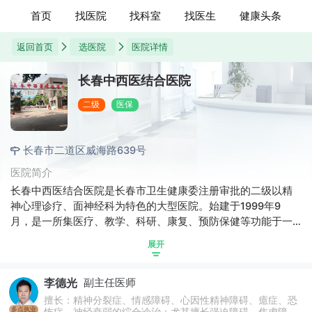
首页
找医院
找科室
找医生
健康头条
返回首页
选医院
医院详情
长春中西医结合医院
二级
医保
长春市二道区威海路639号
医院简介
长春中西医结合医院是长春市卫生健康委注册审批的二级以精
神心理诊疗、面神经科为特色的大型医院。始建于1999年9
月，是一所集医疗、教学、科研、康复、预防保健等功能于一
体的医院，省、市医疗保险定点医疗机构，中医院协会技术应
展开
用单位。建院20多年来，医院不断发展扩大，现有建筑面积
20000余平米。
李德光
副主任医师
擅长：精神分裂症、情感障碍、心因性精神障碍、癔症、恐
多点执业