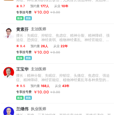
怖症、神经衰弱的综合诊治；尤其擅长强迫障碍、焦虑障碍
的精准诊疗；心理疾病的心理分析与心理治疗。
9.7
预约量
177人
从业
10年
￥10.00
专享挂号费
￥0.00
医保
西医
黄素芬
主治医师
擅长：失眠症、抑郁症、焦虑症、精神分裂、精神障碍、强
迫症、恐惧症、神经衰弱、植物神经紊乱、神经官能症、头
痛症、头晕症、网络成瘾酒精依赖、心理障碍等精神心理疾
9.4
预约量
26人
从业
22年
病。
￥10.00
专享挂号费
￥0.00
医保
西医
王宝华
主治医师
擅长：精神分裂、失眠症、抑郁症、头痛症、焦虑症、强迫
症、精神障碍、神经官能症、植物神经紊乱等各种类型的精
神、心理疾病。对于神经疾病诊疗方面有见解，尤其对失眠
9.5
预约量
168人
从业
43年
症、头晕头痛及常年服药却反复发作的疑难型精神疾病等。
￥10.00
专享挂号费
￥0.00
医保
西医
兰继伟
执业医师