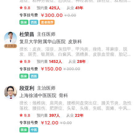
迫症、精神分裂症、恐惧症、神经衰弱、躁狂症、双相情感
障碍、心理障碍、神经官能症、头晕头疼、植物神经紊乱、
9.8
预约量
425人
从业
41年
自闭症、儿童抽动症、人格障碍、酒精依赖症、成人/青少年
￥300.00
专享挂号费
￥0.00
心理咨询、青少年情绪与行为障碍。
医保
西医
患者推荐
杜荣昌
主任医师
复旦大学附属华山医院
皮肤科
多点执业
擅长：皮炎、湿疹、灰指甲、甲沟炎、痤疮、荨麻疹、脱
发、斑秃、银屑病、白癜风、酒糟鼻、皮肤血管瘤、胎记、
瘢痕疙瘩、结节性痒疹、激素脸、血管痣、太田痣、汗疱
9.9
预约量
1452人
从业
28年
疹、老年性白斑、职业病皮肤病、化妆品不良反应等常见皮
￥150.00
专享挂号费
￥300.00
肤病和疑难疾病，在皮肤病治疗领域有很深的造诣。
医保
西医
段亚利
主治医师
上海徐浦中医医院
骨科
擅长：颈椎病、肩周炎、腰椎间盘突出症、膝关节炎、急性
落枕、腰扭伤、肥胖症、头晕、头痛、失眠、面瘫、中风偏
瘫后遗症、脊柱侧弯、高低肩、长短腿、骨盆倾斜、上下交
9.8
预约量
397人
从业
22年
叉综合症、强直性脊柱炎、颈肩腰腿疼痛类疾病及脊柱健康
￥12.00
专享挂号费
￥0.00
管理等相关疾病。
医保
中医