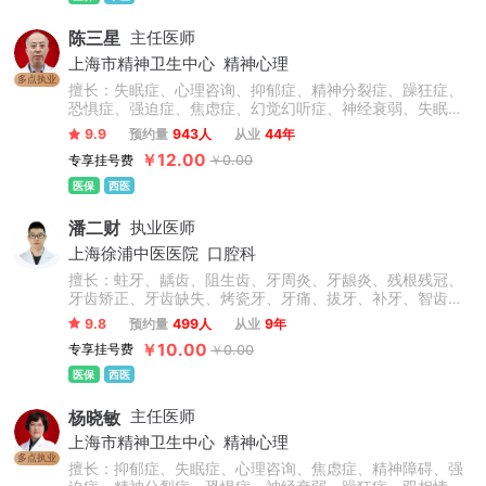
陈三星
主任医师
上海市精神卫生中心
精神心理
多点执业
擅长：失眠症、心理咨询、抑郁症、精神分裂症、躁狂症、
恐惧症、强迫症、焦虑症、幻觉幻听症、神经衰弱、失眠多
梦、脑损伤、精神障碍、青少年抑郁症、双相情感障碍、疑
9.9
预约量
943人
从业
44年
病症、植物神经紊乱、情绪障碍心理治疗、心理干预、创伤
￥12.00
专享挂号费
￥0.00
后应激障碍等精神心理疾病的诊断与精准个性化治疗。擅于
运用心理学原理疏导情绪问题、人际关系问题。
医保
西医
潘二财
执业医师
上海徐浦中医医院
口腔科
擅长：蛀牙、龋齿、阻生齿、牙周炎、牙龈炎、残根残冠、
牙齿矫正、牙齿缺失、烤瓷牙、牙痛、拔牙、补牙、智齿、
根管治疗等，此外对于前牙美容修复、牙齿缺失的冠(桥)修
9.8
预约量
499人
从业
9年
复、以及咬合重建的复杂义齿修复、全口义齿修复、直丝弓
￥10.00
专享挂号费
￥0.00
矫正、自锁矫正、隐形矫正、牙齿美容、牙齿修复、烤瓷
牙、美白贴面等技术操作熟练，临床经验丰富。
医保
西医
杨晓敏
主任医师
上海市精神卫生中心
精神心理
多点执业
擅长：抑郁症、失眠症、心理咨询、焦虑症、精神障碍、强