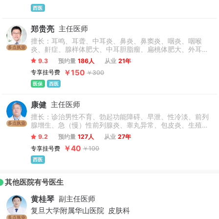
西医
郑贵亮
主任医师
擅长：耳鸣、耳聋、中耳炎、鼻炎、鼻窦炎、咽炎、咽喉
多点执业
炎、鼾症、腺样体肥大、中耳胆脂瘤、扁桃体肥大、外耳道
胆脂瘤、耳源性眩晕、声带息肉、耳石症、梅尼埃病、耳硬
9.3
预约量
186人
从业
21年
化、先天性耳前瘘管等耳鼻喉科常见病及疑难病。外耳、中
￥150
专享挂号费
￥300
耳疾病的显微镜、耳内镜手术；儿童扁桃体、腺样体肥大微
创手术；鼻内镜及咽喉内镜下的微创手术；耳源性眩晕疾病
医保
西医
的内外科治疗等。鼻内镜、咽喉内镜下鼻息肉、鼻窦炎、声
带息肉、会厌囊肿等疾病的微创治疗。
康健
主任医师
擅长：诊治男性不育、勃起功能障碍、早泄、性冷淡、前列
多点执业
腺增生、急（慢）性前列腺炎、睾丸异常、包皮炎、生殖感
染等男科疾病诊疗，其中以前列腺疾病的微创手术为专长。
9.2
预约量
127人
从业
27年
￥40
专享挂号费
￥100
西医
其他医院有号医生
黄桂琴
副主任医师
复旦大学附属华山医院
皮肤科
多点执业