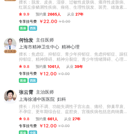
擅长：脱发、皮炎、湿疹、过敏性皮肤病、瘙痒性皮肤病、
红斑丘疹鳞屑性疾病、痤疮、生理性脱发、斑秃、雄激素性
脱发、荨麻疹、过敏性湿疹、银屑病、寻常痤疮、溢脂性皮
9.9
预约量
2665人
从业
27年
炎、鱼鳞病、皮肤囊肿、疣、真菌性皮肤病、物理性皮肤
￥22.00
专享挂号费
￥0.00
病、动物性皮肤病。
医保
西医
何怡发
主任医师
上海市精神卫生中心
精神心理
多点执业
擅长：焦虑症、抑郁症、青少年抑郁症、焦虑抑郁症、躁狂
抑郁症、精神障碍、精神分裂症、青少年情绪障碍、心理障
碍、情感障碍、精神病、失眠症、睡眠障碍、双相情感障
9.8
预约量
1061人
从业
39年
碍、躁狂症、忧郁症、恐惧症、幻听、妄想症、植物神经紊
￥12.00
专享挂号费
￥0.00
乱、神经衰弱、躯体化形式障碍、癔症、疑病症、心境障
碍、惊恐障碍、产后抑郁症、更年期抑郁症及老年心理障碍
医保
西医
及认知功能障碍等精神科常见病的心理诊断和心理康复治
疗，尤其擅长抑郁焦虑与精神分裂症的诊治。
张云霄
主治医师
上海徐浦中医医院
妇科
擅长：月经不调、功能失调性子宫出血、痛经、卵巢早衰、
不孕症、更年期综合征、盆腔炎、宫颈疾病包括息肉纳囊病
毒感染等、卵巢囊肿、子宫肌瘤、乳腺增生、情志抑郁焦虑
9.8
预约量
661人
从业
27年
失眠调理、内分泌失调、肥胖症、外阴炎、外阴白斑、阴道
￥12.00
专享挂号费
￥0.00
炎、阴道菌群失调。
医保
中医