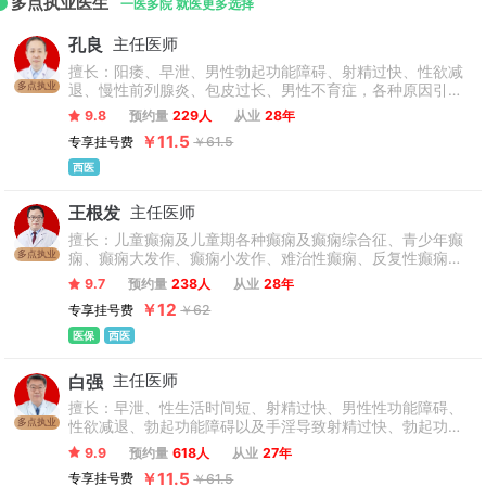
多点执业医生
一医多院 就医更多选择
孔良
主任医师
擅长：阳痿、早泄、男性勃起功能障碍、射精过快、性欲减
多点执业
退、慢性前列腺炎、包皮过长、男性不育症，各种原因引起
的尿频、尿急、尿失禁、性传播疾病的诊治。
9.8
预约量
229人
从业
28年
￥11.5
专享挂号费
￥61.5
西医
王根发
主任医师
擅长：儿童癫痫及儿童期各种癫痫及癫痫综合征、青少年癫
多点执业
痫、癫痫大发作、癫痫小发作、难治性癫痫、反复性癫痫、
成人癫痫、老年癫痫、女性癫痫、原发性癫痫、继发性癫
9.7
预约量
238人
从业
28年
病、各种发作期间癫痫等各种类型、各年龄阶段癫痫及癫痫
￥12
专享挂号费
￥62
综合征的诊断及治疗研究。
医保
西医
白强
主任医师
擅长：早泄、性生活时间短、射精过快、男性性功能障碍、
多点执业
性欲减退、勃起功能障碍以及手淫导致射精过快、勃起功能
异常等男性功能问题及泌尿生殖感染、龟头红点、龟头瘙
9.9
预约量
618人
从业
27年
痒、尿道口溃疡、精囊炎、尿道炎等。
￥11.5
专享挂号费
￥61.5