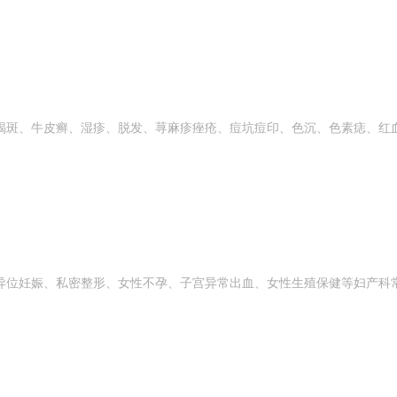
褐斑、牛皮癣、湿疹、脱发、荨麻疹痤疮、痘坑痘印、色沉、色素痣、红
异位妊娠、私密整形、女性不孕、子宫异常出血、女性生殖保健等妇产科