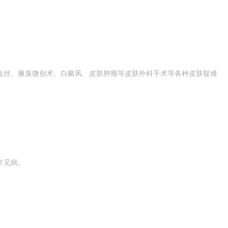
血丝、腋臭微创术、白癜风、皮肤肿瘤等皮肤外科手术等各种皮肤疑难
常见病。