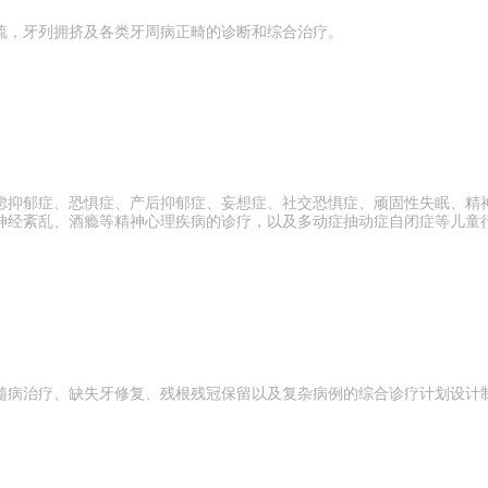
疏，牙列拥挤及各类牙周病正畸的诊断和综合治疗。
虑抑郁症、恐惧症、产后抑郁症、妄想症、社交恐惧症、顽固性失眠、精
神经紊乱、酒瘾等精神心理疾病的诊疗，以及多动症抽动症自闭症等儿童
髓病治疗、缺失牙修复、残根残冠保留以及复杂病例的综合诊疗计划设计