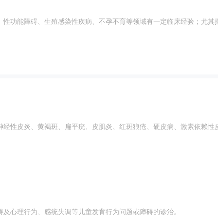
、性功能障碍、生殖感染性疾病、不孕不育等领域有一定临床经验；尤其
神经性皮炎、黄褐斑、扁平疣、皮肌炎、红斑狼疮、硬皮病、激素依赖性
碍及心理行为、感统失调等儿童发育行为问题或障碍的诊治。