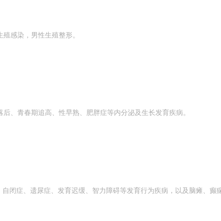
生殖感染，男性生殖整形。
落后、青春期追高、性早熟、肥胖症等内分泌及生长发育疾病。
症、自闭症、遗尿症、发育迟缓、智力障碍等发育行为疾病，以及脑瘫、癫