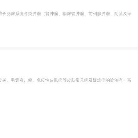
擅长泌尿系统各类肿瘤（肾肿瘤、输尿管肿瘤、前列腺肿瘤、阴茎及睾
皮炎、毛囊炎、癣、免疫性皮肤病等皮肤常见病及疑难病的诊治有丰富