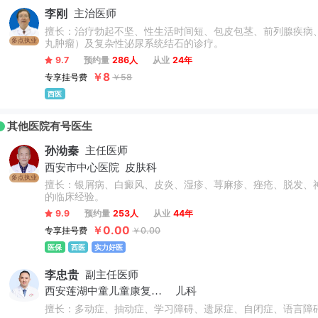
李刚
主治医师
擅长：治疗勃起不坚、性生活时间短、包皮包茎、前列腺疾病
多点执业
丸肿瘤）及复杂性泌尿系统结石的诊疗。
9.7
预约量
286人
从业
24年
￥8
专享挂号费
￥58
西医
其他医院有号医生
孙泑秦
主任医师
西安市中心医院
皮肤科
多点执业
擅长：银屑病、白癜风、皮炎、湿疹、荨麻疹、痤疮、脱发、
的临床经验。
9.9
预约量
253人
从业
44年
￥0.00
专享挂号费
￥0.00
医保
西医
实力好医
李忠贵
副主任医师
西安莲湖中童儿童康复医院
儿科
擅长：多动症、抽动症、学习障碍、遗尿症、自闭症、语言障