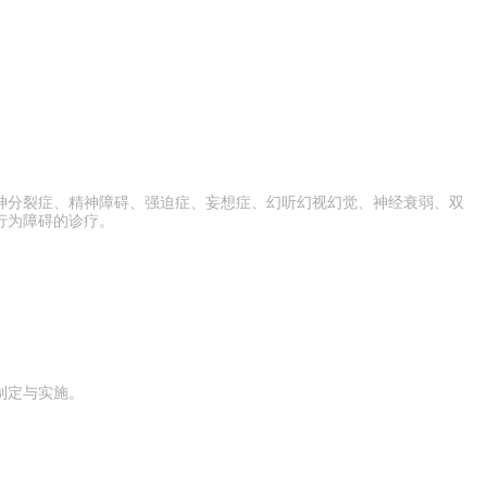
神分裂症、精神障碍、强迫症、妄想症、幻听幻视幻觉、神经衰弱、双
行为障碍的诊疗。
制定与实施。