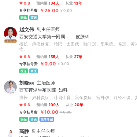
9.8
预约量
134人
从业
13年
￥25.00
专享挂号费
￥0.00
医保
西医
赵文伟
副主任医师
西安交通大学第一附属医院
皮肤科
多点执业
擅长：疤痕修复、胎记、太田痣、咖啡斑、里毛痣、雀斑、黄
病。
9.8
预约量
155人
从业
27年
￥0.00
专享挂号费
￥0.00
医保
西医
刘晓丽
主治医师
西安莲湖生殖医院
妇科
擅长：妇科炎症、计划生育、宫颈炎症、宫外孕、月经不调、
9.6
预约量
109人
从业
20年
￥10.00
专享挂号费
￥0.00
医保
西医
患者珍藏
高静
副主任医师