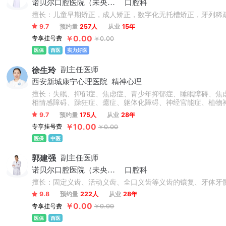
诺贝尔口腔医院（未央院区）
口腔科
擅长：儿童早期矫正，成人矫正，数字化无托槽矫正，牙列稀
9.7
预约量
257人
从业
15年
￥0.00
专享挂号费
￥0.00
医保
西医
实力好医
徐生玲
副主任医师
西安新城康宁心理医院
精神心理
擅长：失眠、抑郁症、焦虑症、青少年抑郁症、睡眠障碍、焦
相情感障碍、躁狂症、癔症、躯体化障碍、神经官能症、植物
9.7
预约量
175人
从业
28年
￥10.00
专享挂号费
￥0.00
医保
中医
郭建强
副主任医师
诺贝尔口腔医院（未央院区）
口腔科
擅长：固定义齿、活动义齿、全口义齿等义齿的镶复、牙体牙
9.8
预约量
222人
从业
28年
￥0.00
专享挂号费
￥0.00
医保
西医