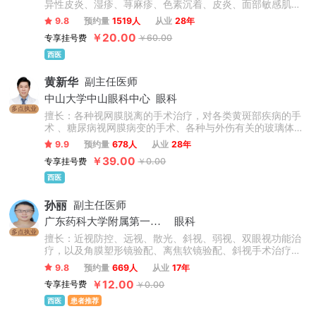
异性皮炎、湿疹、荨麻疹、色素沉着、皮炎、面部敏感肌肤
及过敏性皮肤病、常见病及疑难杂症治疗。
9.8
预约量
1519人
从业
28年
￥20.00
专享挂号费
￥60.00
西医
黄新华
副主任医师
中山大学中山眼科中心
眼科
多点执业
擅长：各种视网膜脱离的手术治疗，对各类黄斑部疾病的手
术 、糖尿病视网膜病变的手术、各种与外伤有关的玻璃体视
网膜病的治疗均有深入研究。对眼底病的激光治疗及与玻璃
9.9
预约量
678人
从业
28年
体、视网膜疾病有关的白内障治疗也有丰富的临床经验。
￥39.00
专享挂号费
￥0.00
西医
孙丽
副主任医师
广东药科大学附属第一医院
眼科
多点执业
擅长：近视防控、远视、散光、斜视、弱视、双眼视功能治
疗，以及角膜塑形镜验配、离焦软镜验配、斜视手术治疗，
在早发性及进展性近视及高度近视防控方面有丰富的临床经
9.8
预约量
669人
从业
17年
验。
￥12.00
专享挂号费
￥0.00
西医
患者推荐