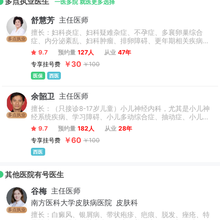
多点执业医生
广州市创伤烧伤救治基地，广东省广州市医保定点单位。
一医多院 就医更多选择
舒慧芳
主任医师
擅长：妇科炎症、妇科疑难杂症、不孕症、多襄卵巢综合
多点执业
症、内分泌紊乱、妇科肿瘤、排卵障碍、更年期相关疾病等
综合治疗，宫腔镜、腹腔镜及微创手术、盆底功能障碍等手
9.7
预约量
127人
从业
47年
术，妇科阴式子宫切除、子宫脱垂等妇科手术。
￥30
专享挂号费
￥100
医保
西医
余韶卫
主任医师
擅长：（只接诊8-17岁儿童）小儿神经内科，尤其是小儿神
多点执业
经系统疾病、学习障碍、小儿多动综合症、抽动症、小儿癫
痫、小儿脑性瘫痪等疾病的诊治。
9.7
预约量
182人
从业
28年
￥60
专享挂号费
￥100
西医
其他医院有号医生
谷梅
主任医师
南方医科大学皮肤病医院
皮肤科
多点执业
擅长：白癜风、银屑病、带状疱疹、疤痕、脱发、痤疮、特