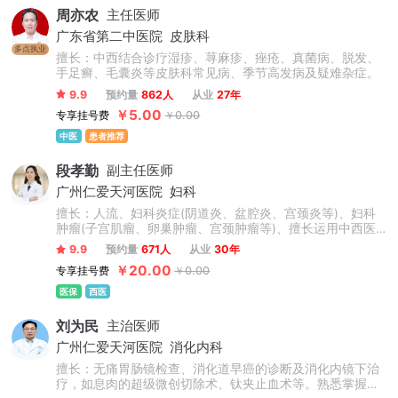
周亦农
主任医师
广东省第二中医院
皮肤科
多点执业
擅长：中西结合诊疗湿疹、荨麻疹、痤疮、真菌病、脱发、
手足癣、毛囊炎等皮肤科常见病、季节高发病及疑难杂症。
9.9
预约量
862人
从业
27年
￥5.00
专享挂号费
￥0.00
中医
患者推荐
段孝勤
副主任医师
广州仁爱天河医院
妇科
擅长：人流、妇科炎症(阴道炎、盆腔炎、宫颈炎等)、妇科
肿瘤(子宫肌瘤、卵巢肿瘤、宫颈肿瘤等)、擅长运用中西医
结合及先进技术诊疗各种多囊卵巢综合征、子宫内膜异位
9.9
预约量
671人
从业
30年
症、子宫腺肌症、痛经、女性不孕等。娴熟操作妇科微创手
￥20.00
专享挂号费
￥0.00
术，如腹腔镜下子宫肌瘤及卵巢肿瘤剔除、盆腔炎症粘连分
粘、处女膜修复、生殖道畸形矫正等手术。
医保
西医
刘为民
主治医师
广州仁爱天河医院
消化内科
擅长：无痛胃肠镜检查、消化道早癌的诊断及消化内镜下治
疗，如息肉的超级微创切除术、钛夹止血术等。熟悉掌握消