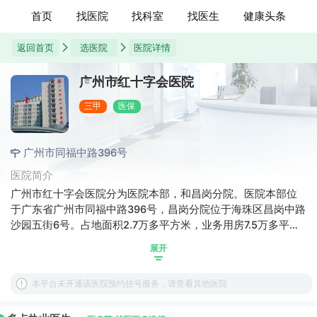
首页
找医院
找科室
找医生
健康头条
返回首页
选医院
医院详情
广州市红十字会医院
三甲
医保
广州市同福中路396号
医院简介
广州市红十字会医院分为医院本部，和昌岗分院。医院本部位
于广东省广州市同福中路396号，昌岗分院位于海珠区昌岗中路
沙园五街6号。占地面积2.7万多平方米，业务用房7.5万多平方
米，始建于1904年，是一所集医疗、教学、科研、预防、保
展开
健、康复为一体的三级甲等综合性医院，现为暨南大学医学院
附属广州红十字会医院，是中山大学、广东药科大学 [1] 、广州
本平台未开通该医院预约挂号服务，请查看其他医院
医科大学、贵州医科大学的教学医院，是国家药物临床试验机
构、广州市临床用药质量控制中心、药物不良反应监测点，是