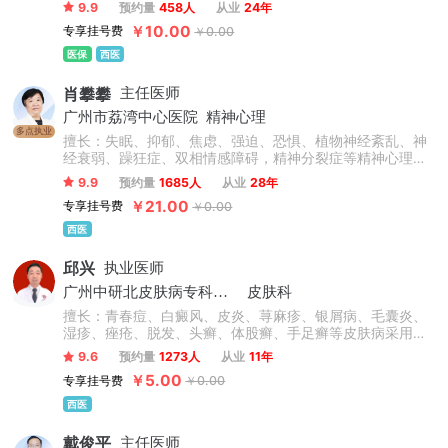
化内科常见病、多发病的诊治。
9.9
预约量
458人
从业
24年
￥10.00
专享挂号费
￥0.00
医保
西医
肖攀攀
主任医师
广州市荔湾中心医院
精神心理
多点执业
擅长：失眠、抑郁、焦虑、强迫、恐惧、植物神经紊乱、神
经衰弱、躁狂症、双相情感障碍，精神分裂症等精神心理疾
病。
9.9
预约量
1685人
从业
28年
￥21.00
专享挂号费
￥0.00
西医
邱兴
执业医师
广州中研北皮肤病专科门诊
皮肤科
擅长：青春痘、白癜风、皮炎、荨麻疹、银屑病、毛囊炎、
湿疹、痤疮、脱发、头癣、体股癣、手足癣等皮肤病采用中
西医结合治疗与免疫疗法治疗。
9.6
预约量
1273人
从业
11年
￥5.00
专享挂号费
￥0.00
西医
戴俊平
主任医师