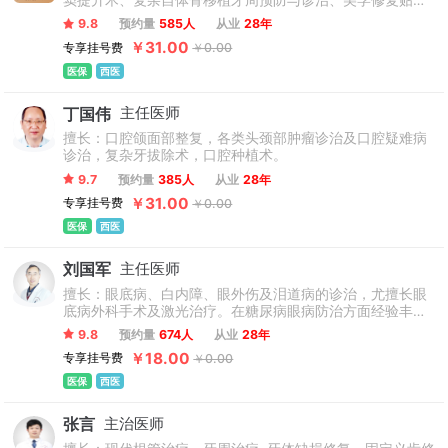
窦提升术、复杂自体骨移植牙周预防与诊治、美学修复贴
面、冠修复，牙体牙髓，活动义齿功能恢复等。
9.8
预约量
585人
从业
28年
￥31.00
专享挂号费
￥0.00
医保
西医
丁国伟
主任医师
擅长：口腔颌面部整复，各类头颈部肿瘤诊治及口腔疑难病
诊治，复杂牙拔除术，口腔种植术。
9.7
预约量
385人
从业
28年
￥31.00
专享挂号费
￥0.00
医保
西医
刘国军
主任医师
擅长：眼底病、白内障、眼外伤及泪道病的诊治，尤擅长眼
底病外科手术及激光治疗。在糖尿病眼病防治方面经验丰
富。
9.8
预约量
674人
从业
28年
￥18.00
专享挂号费
￥0.00
医保
西医
张言
主治医师