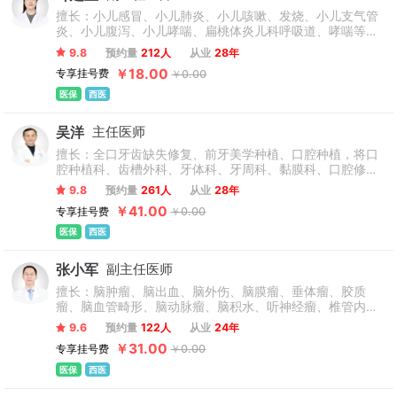
擅长：小儿感冒、小儿肺炎、小儿咳嗽、发烧、小儿支气管
炎、小儿腹泻、小儿哮喘、扁桃体炎儿科呼吸道、哮喘等儿
科常见病、多发病及疑难病治疗，特别是在新生儿门急诊方
9.8
预约量
212人
从业
28年
面具有丰富经验。擅于对0岁至14周岁儿童进行健康宣教、
￥18.00
专享挂号费
￥0.00
预防保健和疾病治疗等。
医保
西医
吴洋
主任医师
擅长：全口牙齿缺失修复、前牙美学种植、口腔种植，将口
腔种植科、齿槽外科、牙体科、牙周科、黏膜科、口腔修复
科等专科技术熟练运用于临床实践。
9.8
预约量
261人
从业
28年
￥41.00
专享挂号费
￥0.00
医保
西医
张小军
副主任医师
擅长：脑肿瘤、脑出血、脑外伤、脑膜瘤、垂体瘤、胶质
瘤、脑血管畸形、脑动脉瘤、脑积水、听神经瘤、椎管内肿
瘤、等熟练开展脑血管性疾病血管介入治疗和手术治疗，颅
9.6
预约量
122人
从业
24年
脑外伤的手术。
￥31.00
专享挂号费
￥0.00
医保
西医