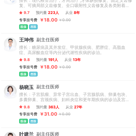
擅长：现代根管治疗，牙周治疗 ,牙体缺损修复、固定义齿修
复、可摘局部义齿修复、全口吸附性义齿修复及各类附着体
义齿、覆盖义齿和套筒冠义齿修复, 拔牙，替牙期矫正，错颌
9.7
预约量
223人
从业
8年
畸形矫正，缺牙修复联合种植修复。
￥18.00
专享挂号费
￥0.00
医保
西医
王坤伟
副主任医师
擅长：糖尿病及其并发症、甲状腺疾病、肥胖症、高脂血
症、高尿酸血症等内分泌代谢性疾病的诊治。
9.8
预约量
191人
从业
13年
￥18.00
专享挂号费
￥0.00
医保
西医
杨晓玉
副主任医师
擅长：子宫肌瘤、异常子宫出血、子宫腺肌病、卵巢包块、
多囊卵巢、宫颈疾病、妇科炎症和更年期疾病的诊治及宫腹
腔镜手术等，尤擅长应用射频消融进行子宫疾病的诊断与治
9.8
预约量
363人
从业
27年
疗。
￥31.00
专享挂号费
￥0.00
医保
西医
叶建兰
副主任医师