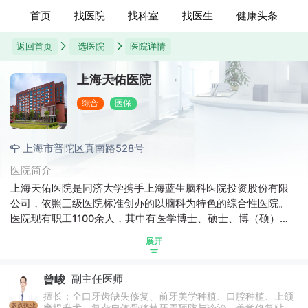
首页
找医院
找科室
找医生
健康头条
返回首页
选医院
医院详情
上海天佑医院
综合
医保
上海市普陀区真南路528号
医院简介
上海天佑医院是同济大学携手上海蓝生脑科医院投资股份有限
公司，依照三级医院标准创办的以脑科为特色的综合性医院。
医院现有职工1100余人，其中有医学博士、硕士、博（硕）士
生导师、专业技术人才250余人。建设总体目标：坚持按
展开
照“155”学科规划，建设并不断发展一个中心，即以神经科学为
中心，以脑血管疾病为重点，以颅脑创伤、脑功能疾病、脑肿
曾峻
副主任医师
瘤为后续发展，以预防、急救、诊治、促醒、康复为手段，
内、外、辅诊科室为配套的多学科联合神经诊治中心。
擅长：全口牙齿缺失修复、前牙美学种植、口腔种植、上颌
多点执业